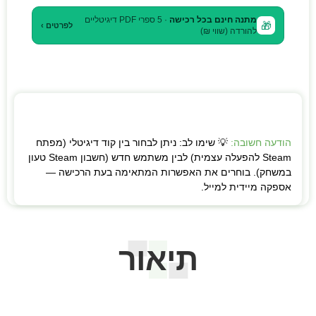
מתנה חינם בכל רכישה
· 5 ספרי PDF דיגיטליים
🎁
לפרטים ›
להורדה (שווי ₪)
הודעה חשובה:
💡 שימו לב: ניתן לבחור בין קוד דיגיטלי (מפתח
Steam להפעלה עצמית) לבין משתמש חדש (חשבון Steam טעון
במשחק). בוחרים את האפשרות המתאימה בעת הרכישה —
אספקה מיידית למייל.
תיאור