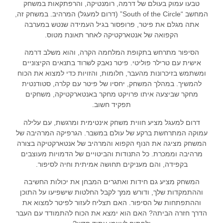
טבעו עמוק בעולם של דרמה, רומנטיקה, והרפתקאות במשחק
המחשב “South of the Circle” (דרום למעגל) המרהיב. במשחק זה,
אתה מגלם את פיטר, פרופסור בגיל העמידה שנטש במערבה
הקפואה של אנטארקטיקה לאחר תאונת מטוס.
הסיפור מתרחש בתקופת המלחמה הקרה, והוא משלב דרמה
אישית עם טרילר פוליטי. פיטר נאבק לשרוד בתנאים הקיצוניים
ומשתמש בזיכרונות מהעבר, חלומות, והזויות כדי למצוא את הכוח
להמשיך. במהלך המשחק, יחסיו של פיטר עם קלרה, סטודנטית
מחקר שביצעה איתו פרויקט מחקר באנטארקטיקה, משחקים
תפקיד חשוב.
דרום למעגל מציע חווית משחק אינטימית ומרגשת, עם עלילה
עמוקה המתרחשת ברקע של עולם במשבר. הגרפיקה המרהיבה של
המשחק מציגה את הנוף הקפוא והמרהיב של אנטארקטיקה בצורה
מרהיבה וממכרת. כל התנודות והביטויים של הדמויות מעוצבים
בקפידה, והם מעניקים תחושה אמיתית וחיה לסיפור.
המשחק מציע גם חידות ואתגרים המבחן את יכולות החשיבה
וההתמקדות שלך, ודורש ממך לקבל החלטות שישפיעו על התוכן
וההתפתחות של הסיפור. האם תצליח לעזור לפיטר למצוא את
הדרך חזרה הביתה? האם הוא ימצא את הכוח להתמודד עם העבר