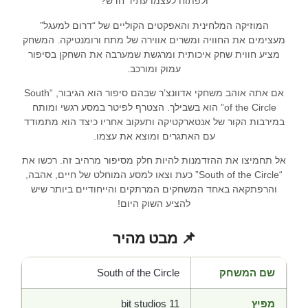
ולפתוח לעצמו עתיד חדש?
המוזיקה המלחינית והאפקטים הקוליים של “דרום למעגל”
מעצימים את החוויה ומשרים אווירה של מתח ורומנטיקה. המשחק
מציע חווית שחק איכותית ומרגשת שמערבה את השחקן בסיפור
עמוק ומורכב.
אם אתה אוהב משחקי אדוונצ’ר שבהם סיפור הוא הגיבור, “South
of the Circle” הוא בשבילך. הצטרף לפיטר במסע רגשי ומותח
במירבות הקור של אנטארקטיקה ותעקוב אחריו כיצד הוא מתמודד
עם האתגרים ומוצא את עצמו.
אל תחמיצו את ההזדמנות להיות חלק מסיפור מרהיב זה. רכשו את
“South of the Circle” כעת וצאו למסע המוחלט של חיים, אהבה,
והרפתקאה באחד המשחקים המרתקים והייחודיים ביותר שיש
להציע השוק היום!
📌 מבט מהיר
שם המשחק
South of the Circle
מפיץ
11 bit studios