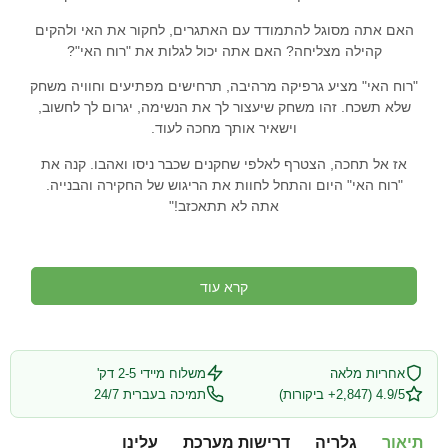
האם אתה מסוגל להתמודד עם האתגרים, לחקור את האי ולהקים
קהילה מצליחה? האם אתה יכול לגלות את "רוח האי"?
"רוח האי" מציע גרפיקה מרהיבה, תרחישים מפתיעים וחוויה משחק
שלא תשכח. זהו משחק שיעצור לך את הנשימה, יגרום לך לחשוב,
וישאיר אותך מחכה לעוד.
אז אל תחכה, הצטרף לאלפי שחקנים שכבר ניסו ואהבו. קנה את
"רוח האי" היום והתחל לחוות את הריגוש של החקירה והבנייה.
אתה לא תתאכזב!"
קרא עוד
אחריות מלאה
משלוח מיידי 2-5 דק'
4.9/5 (2,847+ ביקורות)
תמיכה בעברית 24/7
תיאור
גלריה
דרישות מערכת
עלינו