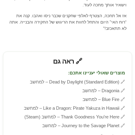
וישאיר אותך מחכה לעוד.
אז אל תחכה, הצטרף לאלפי שחקנים שכבר ניסו ואהבו. קנה את
“רוח האי” היום והתחל לחוות את הריגוש של החקירה והבנייה. אתה
לא תתאכזב!”
🔗 ראה גם
מוצרים שאולי יעניינו אתכם:
🔗
Dead by Daylight (Standard Edition) – למחשב
🔗
Dragonia – למחשב
🔗
Blue Fire – למחשב
🔗
Like a Dragon: Pirate Yakuza in Hawaii – למחשב
🔗
Thank Goodness You’re Here – למחשב (Steam)
🔗
Journey to the Savage Planet – למחשב