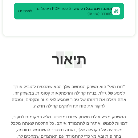
מתנה חינם בכל רכישה
· 5 ספרי PDF דיגיטליים
🎁
לפרטים ›
להורדה (שווי ₪)
תיאור
"רוח האי" הוא משחק המחשב שלך הבא שמבטיח להוביל אותך
למסע של גילוי, בניית קהילה והרפתקאות קסומות. במשחק זה,
אתה מגלם את דמותו של גיבור שמגיע לאי מוזר ומקסים, ומנסה
לחקור את סודותיו ולהקים קהילה חדשה.
המשחק מציע עולם משחק עצום ומפורט, מלא במקומות לחקור,
דמויות לפגוש ואתגרים להתמודד איתם. כל החלטה שאתה מקבל
משפיעה על הקהילה שלך, ואתה תצטרך להשתמש בחוכמה,
בחריפות ובאומץ כדי להתמודד עם האתגרים שמחכים לך.