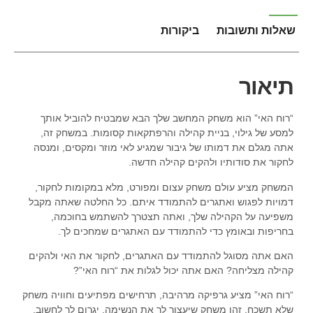
שאלות ותשובות
ביקורות
תיאור
“רוח האי” הוא משחק המחשב שלך הבא שמבטיח להוביל אותך
למסע של גילוי, בניית קהילה והרפתקאות קסומות. במשחק זה,
אתה מגלם את דמותו של גיבור שמגיע לאי מוזר ומקסים, ומנסה
לחקור את סודותיו ולהקים קהילה חדשה.
המשחק מציע עולם משחק עצום ומפורט, מלא במקומות לחקור,
דמויות לפגוש ואתגרים להתמודד איתם. כל החלטה שאתה מקבל
משפיעה על הקהילה שלך, ואתה תצטרך להשתמש בחוכמה,
בחריפות ובאומץ כדי להתמודד עם האתגרים שמחכים לך.
האם אתה מסוגל להתמודד עם האתגרים, לחקור את האי ולהקים
קהילה מצליחה? האם אתה יכול לגלות את “רוח האי”?
“רוח האי” מציע גרפיקה מרהיבה, תרחישים מפתיעים וחוויה משחק
שלא תשכח. זהו משחק שיעצור לך את הנשימה, יגרום לך לחשוב,