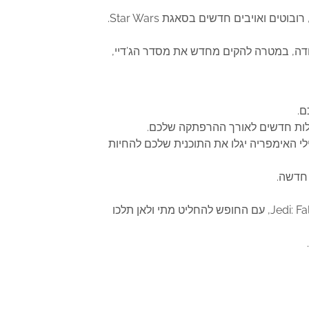
כחדה, במטרה להקים מחדש את מסדר הג’דיי,
ם.
ולות חדשים לאורך ההרפתקה שלכם.
ם לפני שחיילי האימפריה יגלו את התוכנית שלכם להחיות
 חדשה.
הגלקסיה ממתינה – יערות עתיקים, אזורי סלעים נרחבים וג’ונגלים רדופים הם הנופים הייחודיים שתחקרו ב-Jedi: Fallen Order, עם החופש להחליט מתי ולאן תלכו