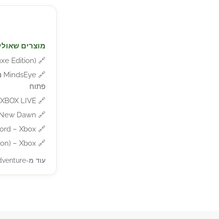
מוצרים שאולי 
🔗
Deluxe Edition
🔗
פתוח
) XBOX LIVE
🔗
🔗
onos: The New Dawn
lord – Xbox
🔗
ion) – Xbox
🔗
עוד מ-Action/Adventure »