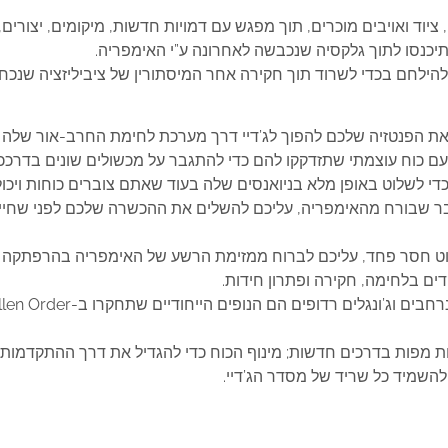
 להילחם בכדי לשרוד תוך חקירה אחר המיסתורין של ציביליזציה שנ
ם כוח עוצמתי שתזדקקו להם כדי להתגבר על מכשולים שונים בדרככ
די לשלוט באופן מלא בניואנסים שלה בעוד שאתם צוברים כוחות ויכ
’דיי חדש מתחיל – בתור Padawan לשעבר שבורח מהאימפריה, עליכם להשלים את ההכשרה שלכ
ובוט חסר פחד, עליכם לברוח ממזימת הרשע של האימפריה בהרפתקה
ים בלחימה, חקירה ופתרון חידות.
וות מפות בדרכים חדשות; מינוף הכוח כדי להגדיל את דרך ההתקדמות.
השמיד כל שריד של מסדר הג’דיי.