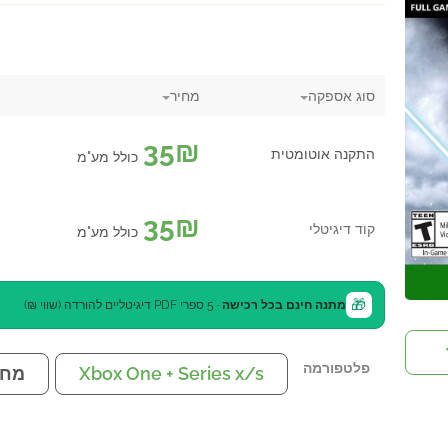
סוג אספקה
מחיר
35
₪
התקנה אוטומטית
כולל מע"מ
35
₪
קוד דיגיטלי
כולל מע"מ
🎁
מתנה חינם בכל רכישה
· 5 ספרי PDF דיגיטליים להורדה (שווי ₪)
פלטפורמה
Xbox One + Series x/s
מח