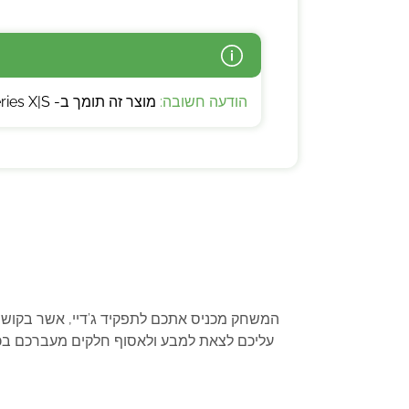
הודעה חשובה:
מוצר זה תומך ב- Xbox Series X|S אך אינו מותאם ומשודרג גרפית לקונסולה זו!
המשחק מכניס אתכם לתפקיד ג’דיי, אשר בקושי
עליכם לצאת למבע ולאסוף חלקים מעברכם בכד