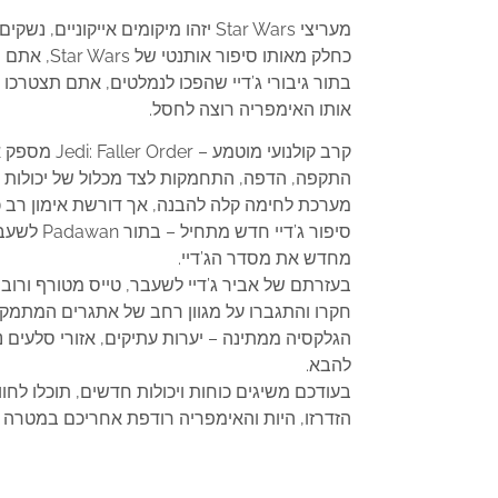
מעריצי Star Wars יזהו מיקומים אייקוניים, נשקים, ציוד ואויבים מוכרים, תוך מפגש עם דמויות חדשות, מיקומים, יצורים, רובוטים ואויבים חדשים בסאגת Star Wars.
כחלק מאותו סיפור אותנטי של Star Wars, אתם תיכנסו לתוך גלקסיה שנכבשה לאחרונה ע”י האימפריה.
בתור גיבורי ג’דיי שהפכו לנמלטים, אתם תצטרכו
אותו האימפריה רוצה לחסל.
קרב קולנועי מוטמע – Jedi: Faller Order מספק את הפנטזיה שלכם להפוך לג’דיי דרך מערכת לחימת החרב-אור שלה
התקפה, הדפה, התחמקות לצד מכלול של יכולות ע
מערכת לחימה קלה להבנה, אך דורשת אימון רב כ
סיפור ג
מחדש את מסדר הג’דיי.
בעזרתם של אביר ג’דיי לשעבר, טייס מטורף ור
חקרו והתגברו על מגוון רחב של אתגרים המתמקד
להבא.
בעודכם משיגים כוחות ויכולות חדשים, תוכלו לח
הזדרזו, היות והאימפריה רודפת אחריכם במטרה ל