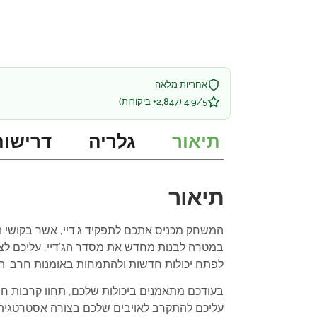
אחריות מלאה
4.9/5 (2,847+ ביקורות)
תיאור
גלריה
דרישות
תיאור
המשחק מכניס אתכם לתפקיד ג’דיי, אשר בקושי הצליח להימלט מ-Order 66 לאחר ההתרחשו
במטרה לבנות מחדש את מסדר הג’דיי, עליכם ל
לפתח יכולות חדשות ולהתמחות באומנות חרב-האו
בעודכם מתאמנים ביכולות שלכם, תחוו קרבות חר
עליכם להתקרב לאויבים שלכם בצורה אסטרטגית, ל