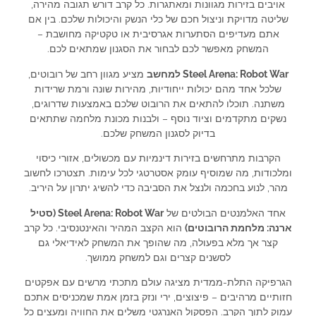
אויבים בזירות מגוונות ומאתגרות. כל קרב דורש תגובה מהירה,
שליטה מדויקת וניצול חכם של כלי הנשק והיכולות שלכם. בין אם
אתם מעדיפים הסתערות אגרסיבית או טקטיקה מחושבת –
המשחק מאפשר לכם לבחור את הסגנון שמתאים לכם.
Steel Arena: Robot War למחשב
מציע מגוון רחב של רובוטים,
שלכל אחד מהם יכולות ייחודיות, מהירות שונה ורמת שרידות
משתנה. תוכלו להתאים את הרובוט שלכם באמצעות שדרוגים,
נשקים מתקדמים וציוד נוסף – ולבנות מכונת מלחמה שתתאים
בדיוק לסגנון המשחק שלכם.
הקרבות מתרחשים בזירות דינמיות עם מכשולים, אזורי כיסוי
ומלכודות, מה שמוסיף עומק אסטרטגי לכל עימות. תצטרכו לחשוב
מהר, לנוע בחכמה ולנצל את הסביבה כדי להשיג יתרון על היריב.
אחד האלמנטים הבולטים של
Steel Arena: Robot War (סטיל
ארנה: מלחמת הרובוטים)
הוא הקצב המהיר והאינטנסיבי. כל קרב
קצר אך מלא בפעולה, מה שהופך את המשחק לאידיאלי גם
לסשנים קצרים וגם למשחק ממושך.
הגרפיקה התלת-ממדית מציגה עולם מתכתי מרשים עם אפקטים
חזותיים מרהיבים – פיצוצים, ירי ונזק בזמן אמת שמכניסים אתכם
עמוק לתוך הקרב. הפסקול האנרגטי משלים את החוויה ומעצים כל