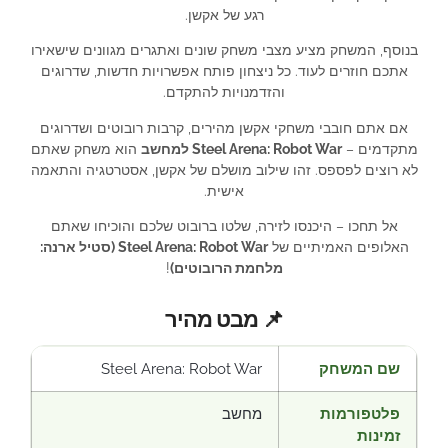
רגע של אקשן.
בנוסף, המשחק מציע מצבי משחק שונים ואתגרים מגוונים שישאירו
אתכם חוזרים לעוד. כל ניצחון פותח אפשרויות חדשות, שדרוגים
והזדמנויות להתקדם.
אם אתם חובבי משחקי אקשן מהירים, קרבות רובוטים ושדרוגים
מתקדמים –
Steel Arena: Robot War למחשב
הוא משחק שאתם
לא רוצים לפספס. זהו שילוב מושלם של אקשן, אסטרטגיה והתאמה
אישית.
אל תחכו – היכנסו לזירה, שלטו ברובוט שלכם והוכיחו שאתם
האלופים האמיתיים של
Steel Arena: Robot War (סטיל ארנה:
מלחמת הרובוטים)
!
📌 מבט מהיר
שם המשחק
Steel Arena: Robot War
פלטפורמות
מחשב
זמינות