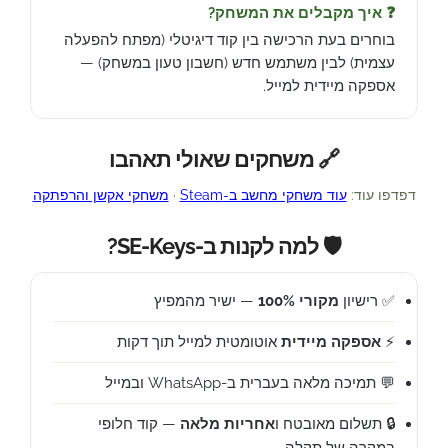
❓ איך מקבלים את המשחק?
בוחרים בעת הרכישה בין קוד דיגיטלי (מפתח להפעלה
עצמית) לבין משתמש חדש (חשבון טעון במשחק) —
אספקה מיידית למייל.
🔗 משחקים שאולי תאהבו
דפדפו עוד:
עוד משחקי מחשב ב-Steam
·
משחקי אקשן והרפתקה
🛡️ למה לקנות ב-SE-Keys?
✅ רישיון
מקורי 100%
— ישיר מהמפיץ
⚡
אספקה מיידית
אוטומטית למייל תוך דקות
💬 תמיכה מלאה בעברית ב-WhatsApp ובמייל
🔒 תשלום מאובטח ו
אחריות מלאה
— קוד חלופי
במקרה של תקלה