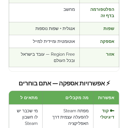
הפלטפורמה
מחשב
בדף זה
שפות
אנגלית + שפות נוספות
אספקה
אוטומטית ומיידית למייל
אזור
Region Free — עובד בישראל
ובכל העולם
⚡ אפשרויות אספקה — אתם בוחרים
אפשרות
מה מקבלים
מתאים ל
🔑 קוד
מפתח Steam
מי שכבר יש
דיגיטלי
להפעלה עצמית דרך
לו חשבון
האפליקציה
Steam