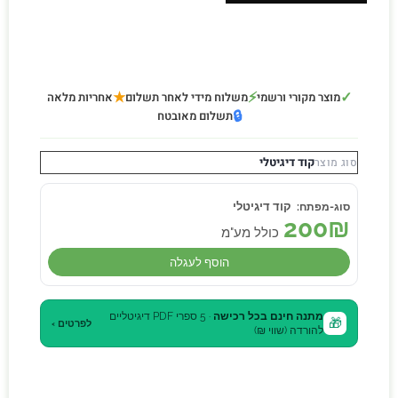
★
⚡
✓
מוצר מקורי ורשמי
משלוח מידי לאחר תשלום
אחריות מלאה
🔒
תשלום מאובטח
קוד דיגיטלי
סוג מוצר
קוד דיגיטלי
200
₪
כולל מע"מ
הוסף לעגלה
מתנה חינם בכל רכישה
· 5 ספרי PDF דיגיטליים
🎁
לפרטים ›
להורדה (שווי ₪)