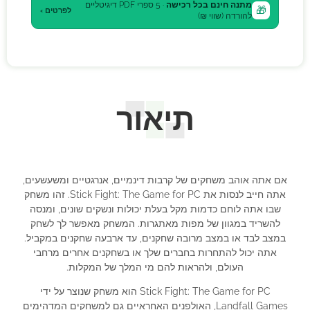
מתנה חינם בכל רכישה
· 5 ספרי PDF דיגיטליים
🎁
לפרטים ›
להורדה (שווי ₪)
תיאור
אם אתה אוהב משחקים של קרבות דינמיים, אנרגטיים ומשעשעים,
אתה חייב לנסות את Stick Fight: The Game for PC. זהו משחק
שבו אתה לוחם כדמות מקל בעלת יכולות ונשקים שונים, ומנסה
להשריד במגוון של מפות מאתגרות. המשחק מאפשר לך לשחק
במצב לבד או במצב מרובה שחקנים, עד ארבעה שחקנים במקביל.
אתה יכול להתחרות בחברים שלך או בשחקנים אחרים מרחבי
העולם, ולהראות להם מי המלך של המקלות.
Stick Fight: The Game for PC הוא משחק שנוצר על ידי
Landfall Games, האולפנים האחראיים גם למשחקים המדהימים