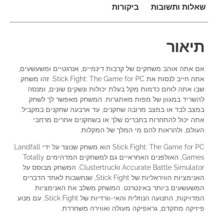
שאלות ותשובות
ביקורות
תיאור
אם אתה אוהב משחקים של קרבות דינמיים, אנרגטיים ומשעשעים,
אתה חייב לנסות את Stick Fight: The Game for PC. זהו משחק
שבו אתה לוחם כדמות מקל בעלת יכולות ונשקים שונים, ומנסה
להשריד במגוון של מפות מאתגרות. המשחק מאפשר לך לשחק
במצב לבד או במצב מרובה שחקנים, עד ארבעה שחקנים במקביל.
אתה יכול להתחרות בחברים שלך או בשחקנים אחרים מרחבי
העולם, ולהראות להם מי המלך של המקלות.
Stick Fight: The Game for PC הוא משחק שנוצר על ידי Landfall
Games, האולפנים האחראיים גם למשחקים המדהימים Totally
Accurate Battle Simulator וClustertruck. המשחק מבוסס על
האנימציות הוויראליות של Stick Fight, שנחשבות לאחד הדברים
המשעשעים ביותר באינטרנט. המשחק משלב את האנימציות
המדויקות, התנועה הנוזלית והאי-וורדיות של Stick Fight, עם מנוע
פיזיקה מתקדם, גראפיקה מעולה ואווירה משחררת.