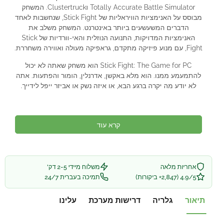
Totally Accurate Battle Simulator וClustertruck. המשחק
מבוסס על האנימציות הוויראליות של Stick Fight, שנחשבות לאחד
הדברים המשעשעים ביותר באינטרנט. המשחק משלב את
האנימציות המדויקות, התנועה הנוזלית והאי-וורדיות של Stick
Fight, עם מנוע פיזיקה מתקדם, גראפיקה מעולה ואווירה משחררת.
Stick Fight: The Game for PC הוא משחק שאתה לא יכול
להתמעמע ממנו. הוא מלא באקשן, אדרנלין, הומור והפתעות. אתה
לא יודע מה יקרה ברגע הבא, או איזה נשק או אביזר ייפל לידייך.
קרא עוד
אחריות מלאה
משלוח מיידי 2-5 דק'
4.9/5 (2,847+ ביקורות)
תמיכה בעברית 24/7
תיאור
גלריה
דרישות מערכת
עלינו