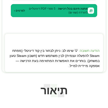
מתנה חינם בכל רכישה
· 5 ספרי PDF דיגיטליים
🎁
לפרטים ›
להורדה (שווי ₪)
הודעה חשובה:
💡 שימו לב: ניתן לבחור בין קוד דיגיטלי (מפתח
Steam להפעלה עצמית) לבין משתמש חדש (חשבון Steam טעון
במשחק). בוחרים את האפשרות המתאימה בעת הרכישה —
אספקה מיידית למייל.
תיאור