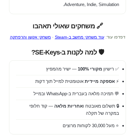
Adventure, Indie, Simulation.
🔗 משחקים שאולי תאהבו
דפדפו עוד:
עוד משחקי מחשב ב-Steam
·
משחקי אקשן והרפתקה
🛡️ למה לקנות ב-SE-Keys?
✅ רישיון
מקורי 100%
— ישיר מהמפיץ
⚡
אספקה מיידית
אוטומטית למייל תוך דקות
💬 תמיכה מלאה בעברית ב-WhatsApp ובמייל
🔒 תשלום מאובטח ו
אחריות מלאה
— קוד חלופי
במקרה של תקלה
⭐ מעל 30,000 לקוחות מרוצים