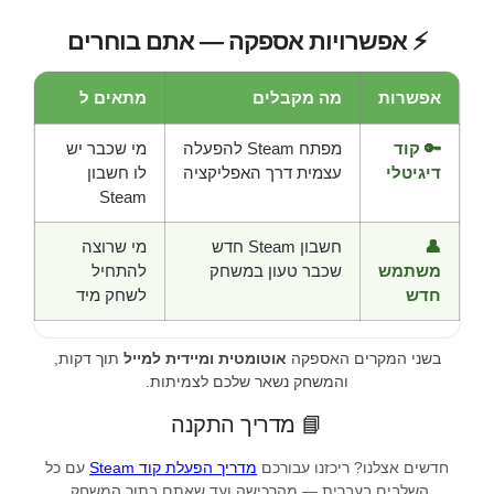
⚡ אפשרויות אספקה — אתם בוחרים
אפשרות
מה מקבלים
מתאים ל
🔑 קוד
מפתח Steam להפעלה
מי שכבר יש
דיגיטלי
עצמית דרך האפליקציה
לו חשבון
Steam
👤
חשבון Steam חדש
מי שרוצה
משתמש
שכבר טעון במשחק
להתחיל
חדש
לשחק מיד
בשני המקרים האספקה
אוטומטית ומיידית למייל
תוך דקות,
והמשחק נשאר שלכם לצמיתות.
📘 מדריך התקנה
חדשים אצלנו? ריכזנו עבורכם
מדריך הפעלת קוד Steam
עם כל
השלבים בעברית — מהרכישה ועד שאתם בתוך המשחק.