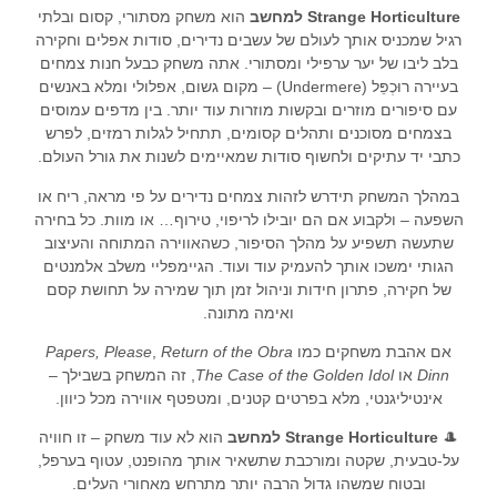
Strange Horticulture למחשב
הוא משחק מסתורי, קסום ובלתי
רגיל שמכניס אותך לעולם של עשבים נדירים, סודות אפלים וחקירה
בלב ליבו של יער ערפילי ומסתורי. אתה משחק כבעל חנות צמחים
בעיירה רוּכְפֵּל (Undermere) – מקום גשום, אפלולי ומלא באנשים
עם סיפורים מוזרים ובקשות מוזרות עוד יותר. בין מדפים עמוסים
בצמחים מסוכנים ותהלים קסומים, תתחיל לגלות רמזים, לפרש
כתבי יד עתיקים ולחשוף סודות שמאיימים לשנות את גורל העולם.
במהלך המשחק תידרש לזהות צמחים נדירים על פי מראה, ריח או
השפעה – ולקבוע אם הם יובילו לריפוי, טירוף… או מוות. כל בחירה
שתעשה תשפיע על מהלך הסיפור, כשהאווירה המתוחה והעיצוב
הגותי ימשכו אותך להעמיק עוד ועוד. הגיימפליי משלב אלמנטים
של חקירה, פתרון חידות וניהול זמן תוך שמירה על תחושת קסם
ואימה מתונה.
אם אהבת משחקים כמו
Return of the Obra
,
Papers, Please
Dinn
או
The Case of the Golden Idol
, זה המשחק בשבילך –
אינטיליגנטי, מלא בפרטים קטנים, ומטפטף אווירה מכל כיוון.
🎩
Strange Horticulture למחשב
הוא לא עוד משחק – זו חוויה
על-טבעית, שקטה ומורכבת שתשאיר אותך מהופנט, עטוף בערפל,
ובטוח שמשהו גדול הרבה יותר מתרחש מאחורי העלים.