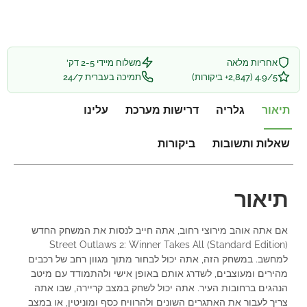
אחריות מלאה
משלוח מיידי 2-5 דק'
4.9/5 (2,847+ ביקורות)
תמיכה בעברית 24/7
תיאור
גלריה
דרישות מערכת
עלינו
שאלות ותשובות
ביקורות
תיאור
אם אתה אוהב מירוצי רחוב, אתה חייב לנסות את המשחק החדש
Street Outlaws 2: Winner Takes All (Standard Edition)
למחשב. במשחק הזה, אתה יכול לבחור מתוך מגוון רחב של רכבים
מהירים ומעוצבים, לשדרג אותם באופן אישי ולהתמודד עם מיטב
הנהגים ברחובות העיר. אתה יכול לשחק במצב קריירה, שבו אתה
צריך לעבור את האתגרים השונים ולהרוויח כסף ומוניטין, או במצב