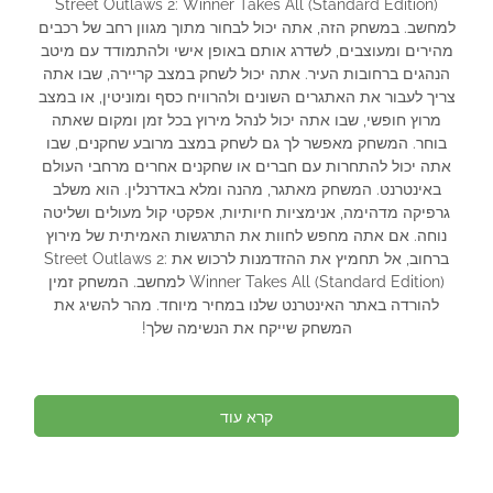
Street Outlaws 2: Winner Takes All (Standard Edition)
למחשב. במשחק הזה, אתה יכול לבחור מתוך מגוון רחב של רכבים
מהירים ומעוצבים, לשדרג אותם באופן אישי ולהתמודד עם מיטב
הנהגים ברחובות העיר. אתה יכול לשחק במצב קריירה, שבו אתה
צריך לעבור את האתגרים השונים ולהרוויח כסף ומוניטין, או במצב
מרוץ חופשי, שבו אתה יכול לנהל מירוץ בכל זמן ומקום שאתה
בוחר. המשחק מאפשר לך גם לשחק במצב מרובע שחקנים, שבו
אתה יכול להתחרות עם חברים או שחקנים אחרים מרחבי העולם
באינטרנט. המשחק מאתגר, מהנה ומלא באדרנלין. הוא משלב
גרפיקה מדהימה, אנימציות חיותיות, אפקטי קול מעולים ושליטה
נוחה. אם אתה מחפש לחוות את התרגשות האמיתית של מירוץ
ברחוב, אל תחמיץ את ההזדמנות לרכוש את Street Outlaws 2:
Winner Takes All (Standard Edition) למחשב. המשחק זמין
להורדה באתר האינטרנט שלנו במחיר מיוחד. מהר להשיג את
המשחק שייקח את הנשימה שלך!
קרא עוד