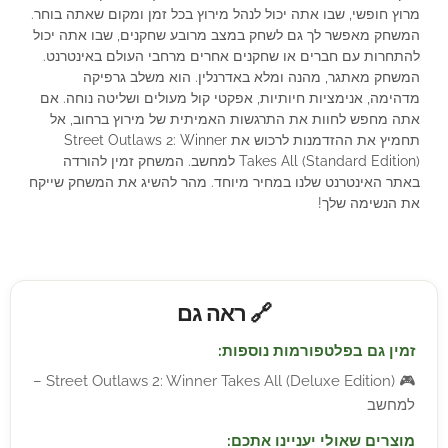
מרוץ חופשי, שבו אתה יכול לנהל מירוץ בכל זמן ומקום שאתה בוחר.
המשחק מאפשר לך גם לשחק במצב מרובע שחקנים, שבו אתה יכול
להתחרות עם חברים או שחקנים אחרים מרחבי העולם באינטרנט.
המשחק מאתגר, מהנה ומלא באדרנלין. הוא משלב גרפיקה
מדהימה, אנימציות חיותיות, אפקטי קול מעולים ושליטה נוחה. אם
אתה מחפש לחוות את התרגשות האמיתית של מירוץ ברחוב, אל
תחמיץ את ההזדמנות לרכוש את Street Outlaws 2: Winner
Takes All (Standard Edition) למחשב. המשחק זמין להורדה
באתר האינטרנט שלנו במחיר מיוחד. מהר להשיג את המשחק שייקח
את הנשימה שלך!
🔗 ראה גם
זמין גם בפלטפורמות נוספות:
Street Outlaws 2: Winner Takes All (Deluxe Edition) –
🎮
למחשב
מוצרים שאולי יעניינו אתכם: