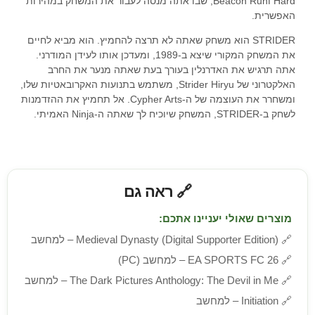
Hard וBeacon Run, שבו אתה מנסה לעבור את המשחק במהירות
האפשרית.
STRIDER הוא משחק שאתה לא תרצה להחמיץ. הוא מביא לחיים
את המשחק המקורי שיצא ב-1989, ומעדכן אותו לעידן המודרני.
אתה תרגיש את האדרנלין בעורך בעת שאתה מנער את החרב
האלקטרוני של Strider Hiryu, משתמש בתנועות האקרובאטיות שלו,
ומשחרר את העוצמה של ה-Cypher Arts. אל תחמיץ את ההזדמנות
לשחק ב-STRIDER, המשחק שיוכיח לך שאתה ה-Ninja האמיתי.
🔗 ראה גם
מוצרים שאולי יעניינו אתכם:
🔗
Medieval Dynasty (Digital Supporter Edition) – למחשב
🔗
EA SPORTS FC 26 – למחשב (PC)
🔗
The Dark Pictures Anthology: The Devil in Me – למחשב
🔗
Initiation – למחשב