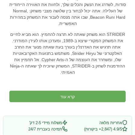
סודות, לשדרג את הנשק והכלים שלך, ולחוות את האווירה הייחודית
של העלילה. אתה יכול לבחור בין שלושה מצבי משחק: Normal,
Hard וBeacon Run, שבו אתה מנסה לעבור את המשחק במהירות
האפשרית.
STRIDER הוא משחק שאתה לא תרצה להחמיץ. הוא מביא לחיים
את המשחק המקורי שיצא ב-1989, ומעדכן אותו לעידן המודרני.
אתה תרגיש את האדרנלין בעורך בעת שאתה מנער את החרב
האלקטרוני של Strider Hiryu, משתמש בתנועות האקרובאטיות
שלו, ומשחרר את העוצמה של ה-Cypher Arts. אל תחמיץ את
ההזדמנות לשחק ב-STRIDER, המשחק שיוכיח לך שאתה ה-Ninja
האמיתי.
קרא עוד
אחריות מלאה
משלוח מיידי 2-5 דק'
4.9/5 (2,847+ ביקורות)
תמיכה בעברית 24/7