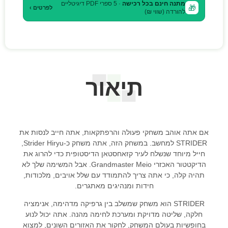
מתנה חינם בכל רכישה
· 5 ספרי PDF דיגיטליים
🎁
לפרטים ›
להורדה (שווי ₪)
תיאור
אם אתה אוהב משחקי פעולה והרפתקאות, אתה חייב לנסות את
STRIDER למחשב. במשחק הזה, אתה משחק כ-Strider Hiryu,
חייל מיוחד שנשלח לעיר קזאחסטאן הדיסטופית כדי להרוג את
הדיקטטור האכזרי Grandmaster Meio. אבל המשימה שלך לא
תהיה קלה, כי אתה צריך להתמודד עם שלל אויבים, מלכודות,
חידות ומנהיגים מאתגרים.
STRIDER הוא משחק שמשלב בין גרפיקה מדהימה, אנימציה
חלקה, שליטה מדויקת ומערכת לחימה מהנה. אתה יכול לנוע
בחופשיות בעולם המשחק, לחקור את האזורים השונים, למצוא