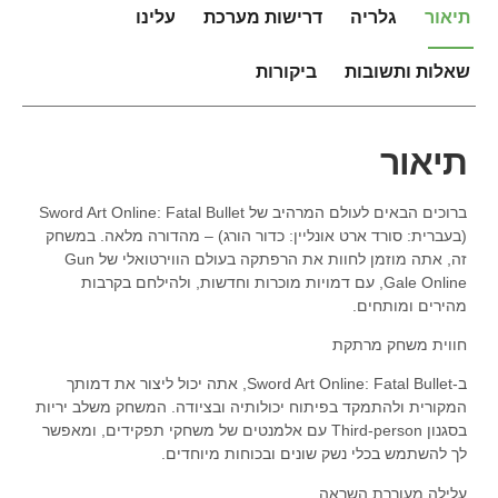
תיאור
גלריה
דרישות מערכת
עלינו
שאלות ותשובות
ביקורות
תיאור
ברוכים הבאים לעולם המרהיב של Sword Art Online: Fatal Bullet
(בעברית: סורד ארט אונליין: כדור הורג) – מהדורה מלאה. במשחק
זה, אתה מוזמן לחוות את הרפתקה בעולם הווירטואלי של Gun
Gale Online, עם דמויות מוכרות וחדשות, ולהילחם בקרבות
מהירים ומותחים.
חווית משחק מרתקת
ב-Sword Art Online: Fatal Bullet, אתה יכול ליצור את דמותך
המקורית ולהתמקד בפיתוח יכולותיה ובציודה. המשחק משלב יריות
בסגנון Third-person עם אלמנטים של משחקי תפקידים, ומאפשר
לך להשתמש בכלי נשק שונים ובכוחות מיוחדים.
עלילה מעוררת השראה