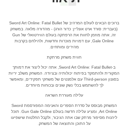
ברוכים הבאים לעולם המרהיב של Sword Art Online: Fatal Bullet
(בעברית: סורד ארט אונליין: כדור הורג) - מהדורה מלאה. במשחק
זה, אתה מוזמן לחוות את הרפתקה בעולם הווירטואלי של Gun
Gale Online, עם דמויות מוכרות וחדשות, ולהילחם בקרבות
מהירים ומותחים.
חווית משחק מרתקת
ב-Sword Art Online: Fatal Bullet, אתה יכול ליצור את דמותך
המקורית ולהתמקד בפיתוח יכולותיה ובציודה. המשחק משלב יריות
בסגנון Third-person עם אלמנטים של משחקי תפקידים, ומאפשר
לך להשתמש בכלי נשק שונים ובכוחות מיוחדים.
עלילה מעוררת השראה
המשחק מבוסס על סדרת הספרים והאנימה המפורסמת Sword
Art Online, ומציע עלילה חדשה בעולם Gun Gale Online. תוכל
ליהנות מסיפור מרתק שבו אתה הגיבור, ולקבל החלטות שישפיעו
על התוכן והתוצאה של המשחק.