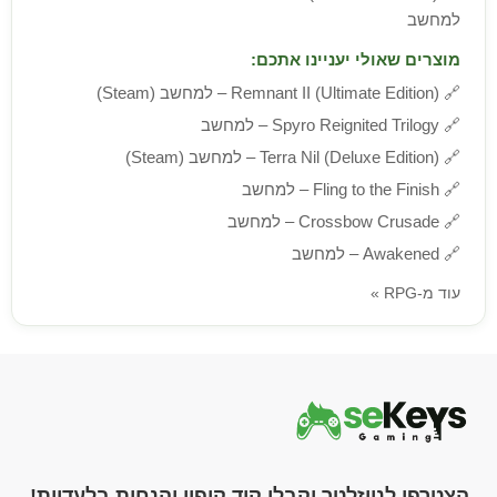
למחשב
מוצרים שאולי יעניינו אתכם:
🔗
Remnant II (Ultimate Edition) – למחשב (Steam)
🔗
Spyro Reignited Trilogy – למחשב
🔗
Terra Nil (Deluxe Edition) – למחשב (Steam)
🔗
Fling to the Finish – למחשב
🔗
Crossbow Crusade – למחשב
🔗
Awakened – למחשב
עוד מ-RPG »
הצטרפו לניוזלטר וקבלו קוד קופון והנחות בלעדיות!