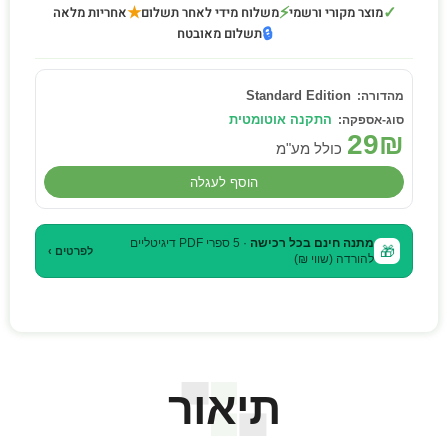
★
⚡
✓
מוצר מקורי ורשמי
משלוח מידי לאחר תשלום
אחריות מלאה
🔒
תשלום מאובטח
Standard Edition
התקנה אוטומטית
29
₪
כולל מע"מ
הוסף לעגלה
מתנה חינם בכל רכישה
· 5 ספרי PDF דיגיטליים
🎁
לפרטים ›
להורדה (שווי ₪)
תיאור