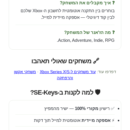
❓ איך מקבלים את המשחק?
בוחרים בין התקנה אוטומטית לחשבון ה-Xbox שלכם
לבין קוד דיגיטלי — אספקה מיידית למייל.
❓ מה הז'אנר של המשחק?
Action, Adventure, Indie, RPG.
🔗 משחקים שאולי תאהבו
דפדפו עוד:
עוד משחקים ל-Xbox Series X|S
·
משחקי אקשן
והרפתקה
🛡️ למה לקנות ב-SE-Keys?
✅ רישיון
מקורי 100%
— ישיר מהמפיץ
⚡
אספקה מיידית
אוטומטית למייל תוך דקות