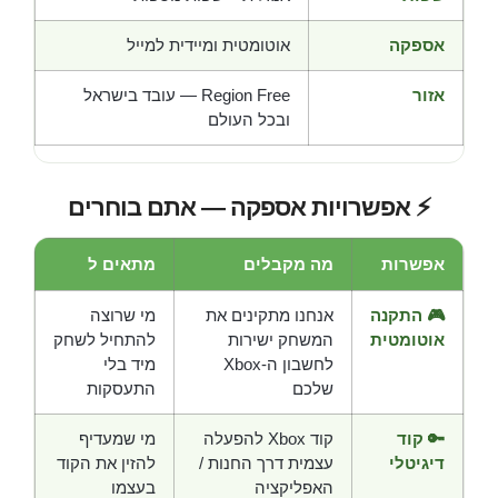
אספקה
אוטומטית ומיידית למייל
אזור
Region Free — עובד בישראל
ובכל העולם
⚡ אפשרויות אספקה — אתם בוחרים
אפשרות
מה מקבלים
מתאים ל
🎮 התקנה
אנחנו מתקינים את
מי שרוצה
אוטומטית
המשחק ישירות
להתחיל לשחק
לחשבון ה-Xbox
מיד בלי
שלכם
התעסקות
🔑 קוד
קוד Xbox להפעלה
מי שמעדיף
דיגיטלי
עצמית דרך החנות /
להזין את הקוד
האפליקציה
בעצמו