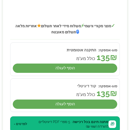
★
⚡
✓
מוצר מקורי ורשמי
משלוח מידי לאחר תשלום
אחריות מלאה
🔒
תשלום מאובטח
התקנה אוטומטית
135
₪
כולל מע"מ
הוסף לעגלה
קוד דיגיטלי
135
₪
כולל מע"מ
הוסף לעגלה
מתנה חינם בכל רכישה
· 5 ספרי PDF דיגיטליים
🎁
לפרטים ›
להורדה (שווי ₪)