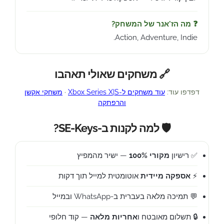
❓ מה הז'אנר של המשחק?
Action, Adventure, Indie.
🔗 משחקים שאולי תאהבו
דפדפו עוד:
עוד משחקים ל-Xbox Series X|S
·
משחקי אקשן
והרפתקה
🛡️ למה לקנות ב-SE-Keys?
✅ רישיון
מקורי 100%
— ישיר מהמפיץ
⚡
אספקה מיידית
אוטומטית למייל תוך דקות
💬 תמיכה מלאה בעברית ב-WhatsApp ובמייל
🔒 תשלום מאובטח ו
אחריות מלאה
— קוד חלופי