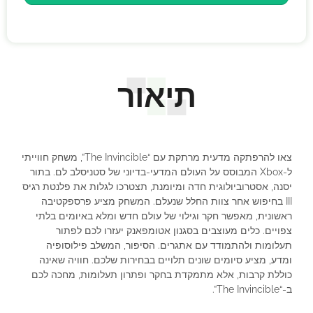
תיאור
צאו להרפתקה מדעית מרתקת עם “The Invincible”, משחק חווייתי
ל-Xbox המבוסס על העולם המדעי-בדיוני של סטניסלב לם. בתור
יסנה, אסטרוביולוגית חדה ומיומנת, תצטרכו לגלות את פלנטת רגיס
III בחיפוש אחר צוות החלל שנעלם. המשחק מציע פרספקטיבה
ראשונית, מאפשר חקר וגילוי של עולם חדש ומלא באיומים בלתי
צפויים. כלים מעוצבים בסגנון אטומפאנק יעזרו לכם לפתור
תעלומות ולהתמודד עם אתגרים. הסיפור, המשלב פילוסופיה
ומדע, מציע סיומים שונים תלויים בבחירות שלכם. חוויה שאינה
כוללת קרבות, אלא מתמקדת בחקר ופתרון תעלומות, מחכה לכם
ב-“The Invincible”.