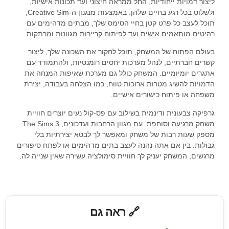
ליצור דמויות ייחודיות, החל ממראה חיצוני ועד תכונות אישיות,
ולשלוט בכל רגע בחיים שלהן. באמצעות מנגנון ה-Creative Sim,
תוכל לעצב כל פרט קטן בחיי הסימס שלך, מבתים מדהימים עם
רהיטים מותאמים אישית ועד לפיתוח קריירות מגוונות ומרתקות.
בעולם הפתוח של המשחק, תוכל לחקור את השכונה שלך, ליצור
קשרים חברתיים, לנהל מערכות יחסים רומנטיות, ולהתמודד עם
אתגרים יומיומיים. המשחק כולל גם מערכת שאיפות המנחה את
הדמויות להשיג מטרות ארוכות טווח, כמו הצלחה בעבודה, יצירת
משפחה או פיתוח כישורים אישיים.
גרפיקה צבעונית ודינמית בשילוב עם פס-קול נעים יוצרים חוויית
משחק מרגיעה וסוחפת. עם מגוון הרחבות ועדכונים, The Sims 3
מספק שעות רבות של משחק ומאפשר לך לבטא יצירתיות בלי
גבולות. בין אם אתה נהנה לעצב בתים מדהימים או לפתח סיפורים
מרגשים, המשחק יעניק לך חוויית סימולציה עשירה שאין שנייה לה.
🔗 ראה גם