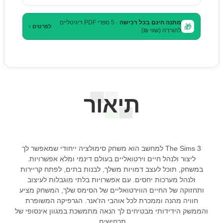
מתנה חינם בכל רכישה
· 5 ספרי PDF דיגיטליים
🎁
לפרטים ›
להורדה (שווי ₪)
תיאור
The Sims 3 למחשב הוא משחק סימולציה ייחודי שמאפשר לך
ליצור ולנהל חיים וירטואליים בעולם דינמי ומלא אפשרויות.
במשחק, תוכל לעצב דמויות משלך, לבנות בתים, לפתח קריירות
ולנהל מערכות יחסים. עם אפשרויות בלתי מוגבלות לעיצוב
ותחזוקה של החיים הווירטואליים של הסימס שלך, המשחק מציע
חוויה מהנה וממכרת לכל אוהבי הז'אנר. הגרפיקה המשופרת
והממשק הידידותי מבטיחים לך הנאה מתמשכת במגוון אינסופי של
תרחישים.