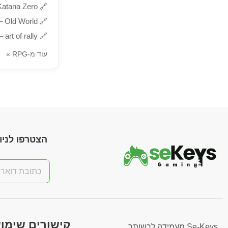
🔗
Katana Zero – למחש
🔗
Old World – למחשב (Steam)
🔗
art of rally – למחשב (Steam)
עוד מ-RPG »
הצטרפו לניוז
קישורים שימו
Se-Keys מעמידה לרשותך