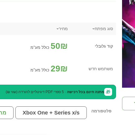
סוג מפתח
מחיר
50
₪
קוד גלובלי
כולל מע"מ
29
₪
משתמש חדש
כולל מע"מ
🎁
מתנה חינם בכל רכישה
· 5 ספרי PDF דיגיטליים להורדה (שווי ₪)
פלטפורמה
Xbox One + Series x/s
מח