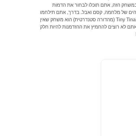
ח ביותר בעולם. במשחק הזה, אתם תוכלו לבחור את הדמות
ים של מלחמה, קסם ואבל. בדרך, אתם תילחמו
באויבים מגוונים, תאסוף שלל ותעלו ברמות, תבנו את היכולות שלכם ותחשפו להפתעות שלא תשכחו. Tiny Tina’s Wonderlands (מהדורה סטנדרטית) הוא משחק שאין
תם לא רוצים להחמיץ את ההזדמנות להיות חלק