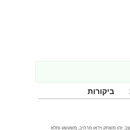
ביקורות
 Tiny Tina’s Wonderlands (מהדורה סטנדרטית) למחשב. זהו משחק וידאו מרהיב, משעשע ומלא