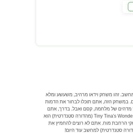
סות את Tiny Tina's Wonderlands (מהדורה סטנדרטית) למחשב. זהו משחק וידאו מרהיב, משעשע ומלא
משובח ביותר בעולם. במשחק הזה, אתם תוכלו לבחור את הדמות
 מדהים של מלחמה, קסם ואבל. בדרך, אתם
תילחמו באויבים מגוונים, תאסוף שלל ותעלו ברמות, תבנו את היכולות שלכם ותחשפו להפתעות שלא תשכחו. Tiny Tina's Wonderlands (מהדורה סטנדרטית) הוא
קי הרחבת מוח. אתם לא רוצים להחמיץ את