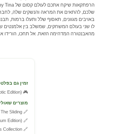
שלכם, להתאים את המראה והנשקים שלה, לחבר 
לו שני בעולם המשחקים, שמשלב בין אלמנטים ש
מהאבנטורה המדהימה הזאת. אל תחכו, הורידו את Tiny Tina’s Wonderlands (מהדורה סטנדרטית) למחשב עוד ה
זמין גם בפלטפ
🎮
aotic Edition
מוצרים שאולי 
🔗
Flow: The Sliding
🔗
atinum Edition
🔗
ominus Collection