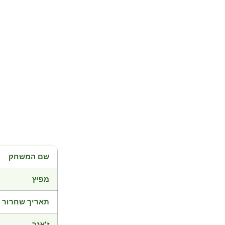
שם המשחק
מפיץ
תאריך שחרור
ז'אנר