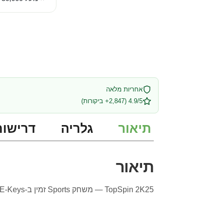
אחריות מלאה
4.9/5 (2,847+ ביקורות)
תיאור
גלריה
דרישות
תיאור
TopSpin 2K25 — משחק Sports זמין ב-SE-Keys עם אספקה מיידית ותמיכה מלאה בעברית.