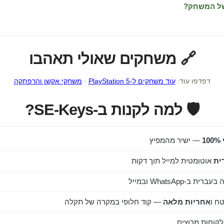
של המשחק?
🔗 משחקים שאולי תאהבו
דפדפו עוד:
עוד משחקים ל-PlayStation 5
·
משחקי אקשן והרפתקה
🛡️ למה לקנות ב-SE-Keys?
1
— ישיר מהמפיץ
ית
אוטומטית למייל תוך דקות
ב-WhatsApp ובמייל
ח ו
אחריות מלאה
— קוד חלופי במקרה של תקלה