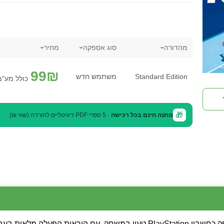
מהדורה
סוג אספקה
מחיר
99
₪
Standard Edition
משתמש חדש
כולל מע"מ
🎁
מתנה חינם בכל רכישה
· 5 ספרי PDF דיגיטליים להורדה (שווי ₪)
💡 שימו לב: המשחק מסופק כחשבון PlayStation טעון במשחק, עם הורא