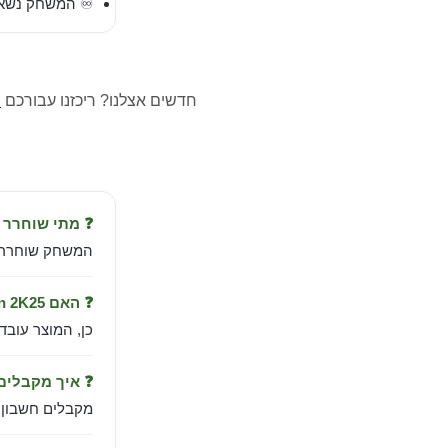
♾️ המשחק נשאר
חדשים אצלנו? ריכזנו עבורכם
מ
❓ מתי שוחרר TopSpin 2K25?
המשחק שוחרר ב-Apr 25, 2024 מבית es
❓ האם TopSpin 2K25 עובד בישראל?
כן, המוצר עובד
❓ איך מקבלי
מקבלים חשבון PlayStation טעון במשחק עם הוראות הפעלה בעברית — אספקה מיידית למיי