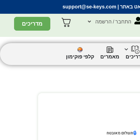
אט באתר |
support@se-keys.com
התחבר / הרשמה
מדריכים
ריכים
מאמרים
קלפי פוקימון
🔒
תשלום מאובטח