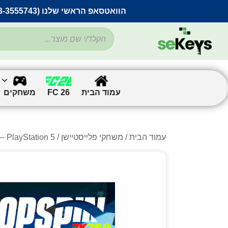
הוואטסאפ הראשי שלנו (053-3555743) בתקלה זמנית
עמוד הבית
FC 26
משחקים
עמוד הבית
/
משחקי פלייסטיישן
/ TopSpin 2K25 – PlayStation 5