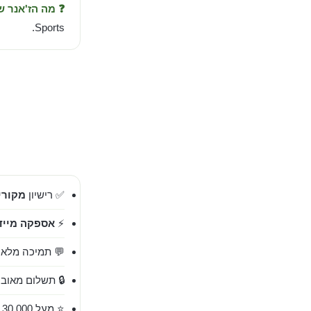
❓ מה הז'אנר 
Sports.
✅ רישיון
מקורי 00%
⚡
אספקה מייד
💬 תמיכה מלאה בעברית 
🔒 תשלום מאובט
⭐ מעל 30,000 לקוחות מרוצים