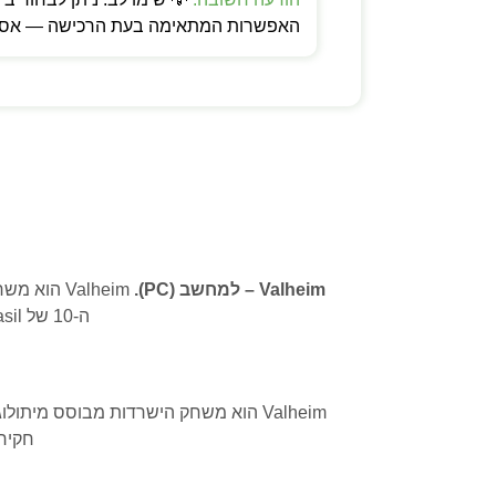
האפשרות המתאימה בעת הרכישה — אספקה
Valheim – למחשב (PC).
ה-10 של Yggdrasil. בנייה, חקירה, וקרבות עם בוסים ענקיים. גרפיקה לואו-פולי קסומה ומשחק
חקירה