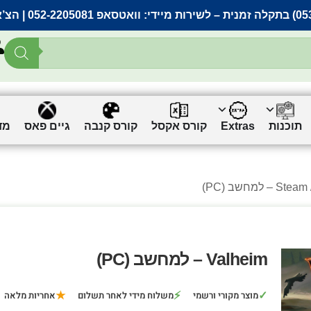
– לשירות מיידי:
וואטסאפ 052-2205081
| הצ’
תוכנות
Extras
קורס אקסל
קורס קנבה
גיים פאס
מד
)
Steam
Valheim – למחשב (PC)
★
⚡
✓
מוצר מקורי ורשמי
משלוח מידי לאחר תשלום
אחריות מלאה