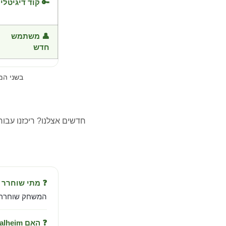
🔑 קוד דיגיטלי
👤 משתמש
חדש
בשני ה
חדשים אצלנו? ריכזנו עבו
❓ מתי שוחרר Valheim?
המשחק שוחרר ב-Feb 2, 2021 מבית tain Publishing
❓ האם Valheim עובד בישראל?