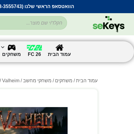
הוואטסאפ הראשי שלנו (053-3555743) בתקלה זמנית
עמוד הבית
FC 26
משחקים
עמוד הבית
/
משחקים
/
משחקי מחשב
/
/ Valheim – למחשב (PC