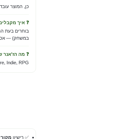
כן, המוצר עובד
❓ איך מקבלי
בוחרים בעת הר
במשחק) — אספק
❓ מה הז'אנר 
re, Indie, RPG.
✅ רישיון
מקורי 00%