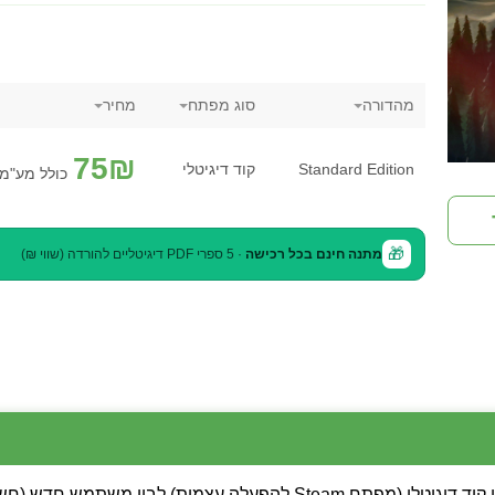
מהדורה
סוג מפתח
מחיר
75
₪
Standard Edition
קוד דיגיטלי
כולל מע"מ
🎁
מתנה חינם בכל רכישה
· 5 ספרי PDF דיגיטליים להורדה (שווי ₪)