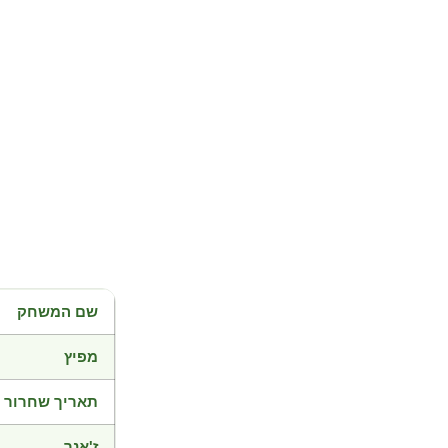
שם המשחק
מפיץ
תאריך שחרור
ז'אנר