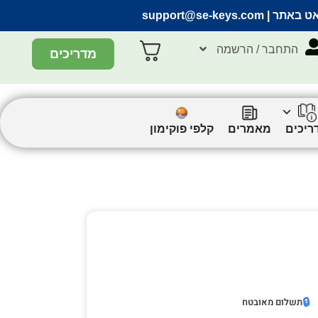
אט באתר |
support@se-keys.com
התחבר / הרשמה
מדריכים
ריכים
מאמרים
קלפי פוקימון
🔒
תשלום מאובטח