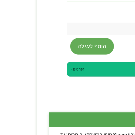
הוסף לעגלה
לפרטים ›
💡 שימו לב: ניתן לבחור בין קוד דיגיטלי (מפתח Steam להפעלה עצמית) לבין משתמש חדש (חשבון Steam טעון במשחק). בוחרים את