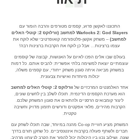
התכוננו לאקשן פרוע, קסמים מטורפים והרבה הומור עם
Warlocks 2: God Slayers למחשב (וורלוקס 2: קוטלי האלים
למחשב)
– משחק אקשן-פלטפורמה קואופרטיבי שלא לוקח את
עצמו ברצינות… אבל כן לוקח את הקרבות ברצינות רבה!
בעולם שבו אלים הפכו לאיום על האנושות, קבוצה של קוסמים
עוצמתיים יוצאת למשימה בלתי אפשרית: להביס אותם. כל דמות
במשחק מביאה איתה סגנון משחק ייחודי, עם קסמים משלה,
יכולות מיוחדות ואישיות צבעונית.
אחד האלמנטים המרכזיים של
וורלוקס 2: קוטלי האלים למחשב
הוא מערכת הקסמים הדינמית. תוכלו לשלב בין לחשים שונים,
ליצור קומבואים הרסניים ולהתאים את סגנון המשחק שלכם.
הקרבות מהירים, מלאי אפקטים ודורשים תזמון מדויק וחשיבה
טקטית.
המשחק מציע חוויית Co-op מהנה במיוחד, שבה תוכלו לשחק עם
חברים ולשתף פעולה בקרבות אינטנסיביים. כל שחקן תורם בדרך
שונה, ושילוב נכון בין היכולות יכול להפוך את הקרב לניצחון מרהיב.