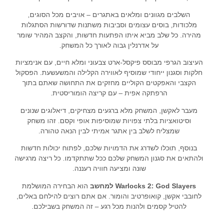
השלבים מגוונים ומלאים באתגרים – אויבים מכל הסוגים,
מלכודות, בוסים עצומים וסביבות משתנות שדורשות הסתגלות
מהירה. כל שלב מביא איתו הפתעות חדשות, והקצב המהיר שומר
על אדרנלין גבוה לאורך כל המשחק.
העיצוב הגרפי מבוסס פיקסל-ארט צבעוני ומלא חיים, עם אנימציות
חלקות וסגנון ייחודי שמוסיף לאווירה הקלילה והמשעשעת. הפסקול
הקצבי והאפקטים הקוליים מחזקים את התחושה שאתם בתוך
הרפתקה אפית – עם קריצה הומוריסטית.
מעבר לאקשן, המשחק מלא ברגעים מצחיקים, דיאלוגים שנונים
וסיטואציות בלתי צפויות שמוסיפות אופי וקסם. זהו משחק
שמצליח לשלב בין אתגר אמיתי לבין הנאה טהורה.
בנוסף, תוכלו לשדרג את הדמויות שלכם, לפתוח יכולות חדשות
ולהתאים את סגנון המשחק שלכם ככל שתתקדמו. כל ריצה מרגישה
שונה ומציעה חוויה רעננה.
Warlocks 2: God Slayers למחשב
הוא הבחירה המושלמת
לחובבי אקשן, קואופרטיב והומור. אם אתם רוצים להילחם באלים,
להטיל קסמים ולהנות מכל רגע – זה המשחק בשבילכם.