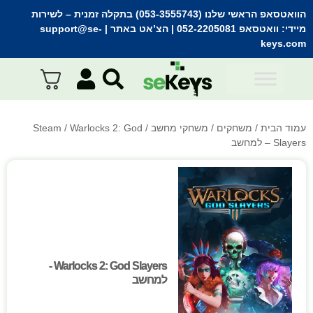
הוואטסאפ הראשי שלנו (053-3555743) בתקלה זמנית
– לשירות
מיידי:
וואטסאפ 052-2205081
| הצ’אט באתר |
support@se-
keys.com
עמוד הבית
/
משחקים
/
משחקי מחשב
/
/ Warlocks 2: God
Steam
Slayers – למחשב
Warlocks 2: God Slayers -
Warlocks 2: God Slayers -
למחשב
למחשב