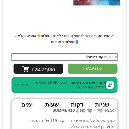
★
⚡
✓
מוצר מקורי ורשמי
משלוח מידי לאחר תשלום
אחריות מלאה
🔒
תשלום מאובטח
קוד דיגיטלי
סוג מוצר
קנה עכשיו
הוסף לעגלה
מתנה חינם בכל רכישה
· 5 ספרי PDF דיגיטליים
🎁
לפרטים ›
להורדה (שווי ₪199)
שניות
דקות
שעות
ימים
מבצעי קיץ – קוד קופון:
SUMMER10
קורס אקסל על סטרואידים
– רק ב-119 ש”ח. המחיר
מתעדכן אוטומטית בעגלה.