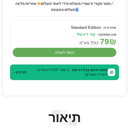
★
⚡
✓
מוצר מקורי ורשמי
משלוח מידי לאחר תשלום
אחריות מלאה
🔒
תשלום מאובטח
Standard Edition
קוד דיגיטלי
79
₪
כולל מע"מ
הוסף לעגלה
מתנה חינם בכל רכישה
· 5 ספרי PDF דיגיטליים
🎁
לפרטים ›
להורדה (שווי ₪)
תיאור