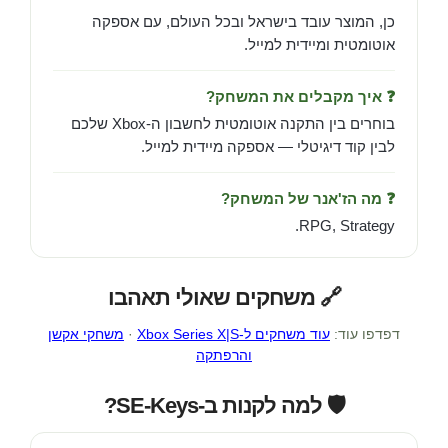
כן, המוצר עובד בישראל ובכל העולם, עם אספקה
אוטומטית ומיידית למייל.
❓ איך מקבלים את המשחק?
בוחרים בין התקנה אוטומטית לחשבון ה-Xbox שלכם
לבין קוד דיגיטלי — אספקה מיידית למייל.
❓ מה הז'אנר של המשחק?
RPG, Strategy.
🔗 משחקים שאולי תאהבו
דפדפו עוד:
עוד משחקים ל-Xbox Series X|S
·
משחקי אקשן
והרפתקה
🛡️ למה לקנות ב-SE-Keys?