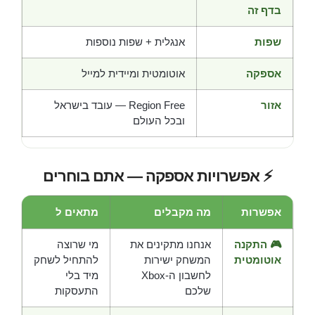
בדף זה
שפות
אנגלית + שפות נוספות
אספקה
אוטומטית ומיידית למייל
אזור
Region Free — עובד בישראל
ובכל העולם
⚡ אפשרויות אספקה — אתם בוחרים
אפשרות
מה מקבלים
מתאים ל
🎮 התקנה
אנחנו מתקינים את
מי שרוצה
אוטומטית
המשחק ישירות
להתחיל לשחק
לחשבון ה-Xbox
מיד בלי
שלכם
התעסקות