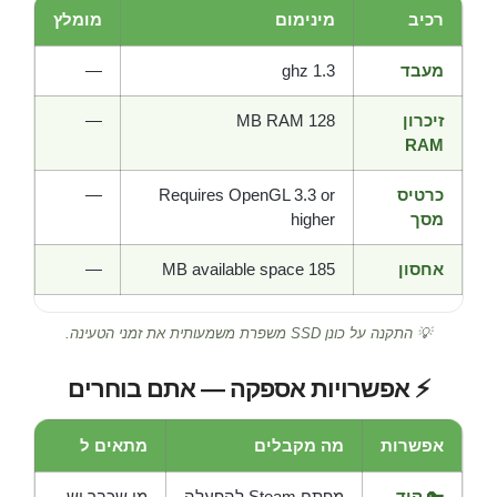
רכיב
מינימום
מומלץ
מעבד
1.3 ghz
—
זיכרון
128 MB RAM
—
RAM
כרטיס
Requires OpenGL 3.3 or
—
מסך
higher
אחסון
185 MB available space
—
💡 התקנה על כונן SSD משפרת משמעותית את זמני הטעינה.
⚡ אפשרויות אספקה — אתם בוחרים
אפשרות
מה מקבלים
מתאים ל
🔑 קוד
מפתח Steam להפעלה
מי שכבר יש