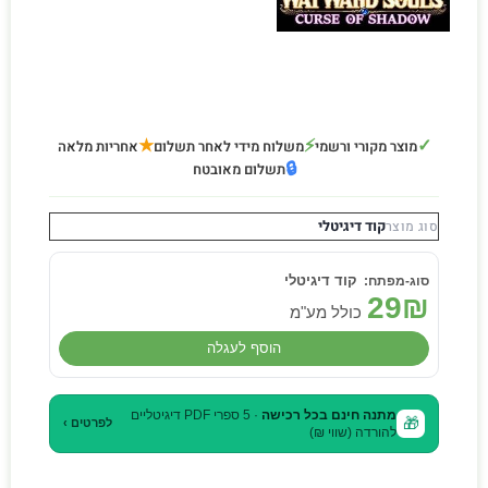
★
⚡
✓
מוצר מקורי ורשמי
משלוח מידי לאחר תשלום
אחריות מלאה
🔒
תשלום מאובטח
קוד דיגיטלי
סוג מוצר
קוד דיגיטלי
29
₪
כולל מע"מ
הוסף לעגלה
מתנה חינם בכל רכישה
· 5 ספרי PDF דיגיטליים
🎁
לפרטים ›
להורדה (שווי ₪)