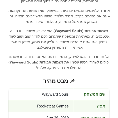
והמותחת, ומכניס אתכם עמוק לתוך עולם המשחק.
אחד האלמנטים הממכרים ביותר במשחק הוא תחושת ההתקדמות
– גם אם נפלתם בקרב, תמיד תלמדו משהו חדש לפעם הבאה. זהו
משחק שמתגמל התמדה, סבלנות ושיפור מתמיד.
נשמות אבודות (Wayward Souls)
הוא לא רק משחק – זו חוויה
אינטנסיבית, מאתגרת ומספקת שתגרום לכם לחזור שוב ושוב לעוד
ניסיון. אם אתם אוהבים משחקי רוגלייק עם עומק, אקשן ואתגר
אמיתי – זה המשחק בשבילכם.
אל תוותרו – היכנסו לצינוק, התמודדו עם האתגרים והוכיחו שאתם
יכולים לשרוד. רכשו עכשיו את
נשמות אבודות (Wayward Souls)
והתחילו את ההרפתקה שלכם!
📌 מבט מהיר
שם המשחק
Wayward Souls
מפיץ
Rocketcat Games
תאריך שחרור
Aug 28, 2019