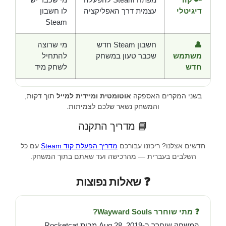
דיגיטלי
עצמית דרך האפליקציה
לו חשבון
Steam
👤
חשבון Steam חדש
מי שרוצה
משתמש
שכבר טעון במשחק
להתחיל
חדש
לשחק מיד
בשני המקרים האספקה
אוטומטית ומיידית למייל
תוך דקות,
והמשחק נשאר שלכם לצמיתות.
📘 מדריך התקנה
חדשים אצלנו? ריכזנו עבורכם
מדריך הפעלת קוד Steam
עם כל
השלבים בעברית — מהרכישה ועד שאתם בתוך המשחק.
❓ שאלות נפוצות
❓ מתי שוחרר Wayward Souls?
המשחק שוחרר ב-Aug 28, 2019 מבית Rocketcat