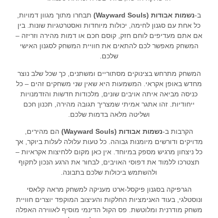
ב-
נשמות אבודות (Wayward Souls)
תבחרו מתוך מגוון דמויות,
כל אחת עם סגנון לחימה, יכולות מיוחדות ואסטרטגיות שונות. בין
אם אתם מעדיפים לוחם חזק, קוסם חכם או דמות מהירה וזריזה –
המשחק מאפשר לכם להתאים את חוויית המשחק לסגנון האישי
שלכם.
המשחק מתרחש בצינוקים מסתוריים ומשתנים, כך שכל שלב נוצר
מחדש באופן אקראי. המשמעות היא שאין שני משחקים זהים – כל
כניסה מביאה איתה אויבים שונים, מלכודות חדשות והזדמנויות
ייחודיות. זהו אתגר אמיתי שמצריך תגובה מהירה, תכנון חכם
ושליטה מלאה בדמות שלכם.
הקרבות ב-
נשמות אבודות (Wayward Souls)
הם מהירים,
מדויקים ודורשים מיומנות גבוהה. כל טעות עלולה לעלות ביוקר, אך
כל ניצחון מרגיש מספק במיוחד. אין כאן מקום ללחיצות אקראיות –
תצטרכו ללמוד את דפוסי האויבים, לבחור את הרגע הנכון לתקוף
ולהשתמש ביכולות שלכם בתבונה.
הגרפיקה בסגנון פיקסל-ארט מעניקה למשחק מראה קלאסי
ונוסטלגי, בעוד האנימציות החלקות והעיצוב המוקפד יוצרים חוויית
משחק מודרנית ומלוטשת. פס הקול הדינמי מוסיף לאווירה האפלה