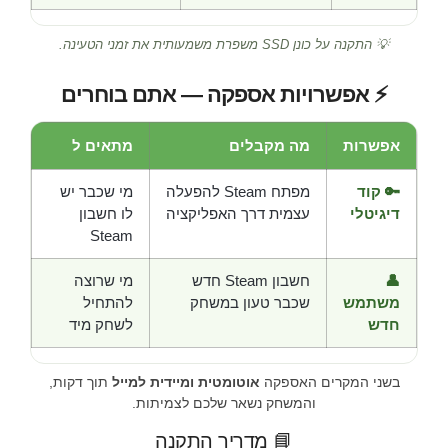
💡 התקנה על כונן SSD משפרת משמעותית את זמני הטעינה.
⚡ אפשרויות אספקה — אתם בוחרים
אפשרות
מה מקבלים
מתאים ל
🔑 קוד
מפתח Steam להפעלה
מי שכבר יש
דיגיטלי
עצמית דרך האפליקציה
לו חשבון
Steam
👤
חשבון Steam חדש
מי שרוצה
משתמש
שכבר טעון במשחק
להתחיל
חדש
לשחק מיד
בשני המקרים האספקה
אוטומטית ומיידית למייל
תוך דקות,
והמשחק נשאר שלכם לצמיתות.
📘 מדריך התקנה