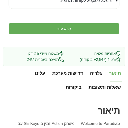
⭐ מעל 30,000 לקוחות מרוצים
קרא עוד
אחריות מלאה
משלוח מיידי 2-5 דק'
4.9/5 (2,847+ ביקורות)
תמיכה בעברית 24/7
תיאור
גלריה
דרישות מערכת
עלינו
שאלות ותשובות
ביקורות
תיאור
Welcome to ParadiZe — משחק Action זמין ב-SE-Keys עם