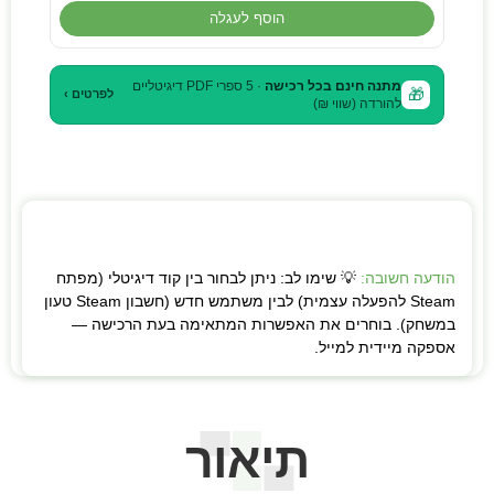
הוסף לעגלה
מתנה חינם בכל רכישה
· 5 ספרי PDF דיגיטליים
🎁
לפרטים ›
להורדה (שווי ₪)
הודעה חשובה:
💡 שימו לב: ניתן לבחור בין קוד דיגיטלי (מפתח
Steam להפעלה עצמית) לבין משתמש חדש (חשבון Steam טעון
במשחק). בוחרים את האפשרות המתאימה בעת הרכישה —
אספקה מיידית למייל.
תיאור