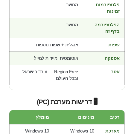
פלטפורמות
מחשב
זמינות
הפלטפורמה
מחשב
בדף זה
שפות
אנגלית + שפות נוספות
אספקה
אוטומטית ומיידית למייל
אזור
Region Free — עובד בישראל
ובכל העולם
🖥️ דרישות מערכת (PC)
רכיב
מינימום
מומלץ
מערכת
Windows 10
Windows 10