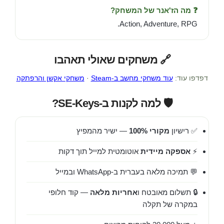
❓ מה הז'אנר של המשחק?
Action, Adventure, RPG.
🔗 משחקים שאולי תאהבו
דפדפו עוד:
עוד משחקי מחשב ב-Steam
·
משחקי אקשן והרפתקה
🛡️ למה לקנות ב-SE-Keys?
✅ רישיון
מקורי 100%
— ישיר מהמפיץ
⚡
אספקה מיידית
אוטומטית למייל תוך דקות
💬 תמיכה מלאה בעברית ב-WhatsApp ובמייל
🔒 תשלום מאובטח ו
אחריות מלאה
— קוד חלופי
במקרה של תקלה