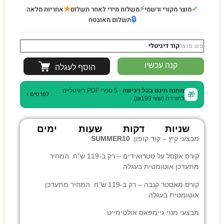
★
⚡
✓
מוצר מקורי ורשמי
משלוח מידי לאחר תשלום
אחריות מלאה
🔒
תשלום מאובטח
קוד דיגיטלי
סוג מוצר
קנה עכשיו
הוסף לעגלה
מתנה חינם בכל רכישה
· 5 ספרי PDF דיגיטליים
🎁
לפרטים ›
להורדה (שווי ₪199)
שניות
דקות
שעות
ימים
מבצעי קיץ – קוד קופון:
SUMMER10
קורס אקסל על סטרואידים
– רק ב-119 ש”ח. המחיר
מתעדכן אוטומטית בעגלה.
קורס מאסטר קנבה
– רק ב-119 ש”ח. המחיר מתעדכן
אוטומטית בעגלה.
מבצעי
מנוי גיימפאס אולטימייט