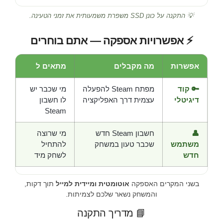
💡 התקנה על כונן SSD משפרת משמעותית את זמני הטעינה.
⚡ אפשרויות אספקה — אתם בוחרים
אפשרות
מה מקבלים
מתאים ל
🔑 קוד
מפתח Steam להפעלה
מי שכבר יש
דיגיטלי
עצמית דרך האפליקציה
לו חשבון
Steam
👤
חשבון Steam חדש
מי שרוצה
משתמש
שכבר טעון במשחק
להתחיל
חדש
לשחק מיד
בשני המקרים האספקה
אוטומטית ומיידית למייל
תוך דקות,
והמשחק נשאר שלכם לצמיתות.
📘 מדריך התקנה