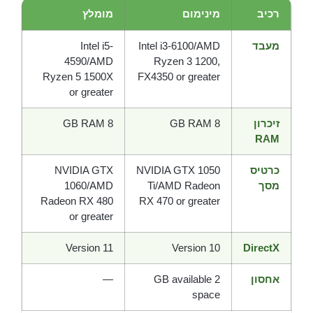
רכיב
מינימום
מומלץ
מעבד
Intel i3-6100/AMD
Intel i5-
4590/AMD
Ryzen 3 1200,
Ryzen 5 1500X
FX4350 or greater
or greater
זיכרון
8 GB RAM
8 GB RAM
RAM
כרטיס
NVIDIA GTX 1050
NVIDIA GTX
מסך
Ti/AMD Radeon
1060/AMD
Radeon RX 480
RX 470 or greater
or greater
Version 11
Version 10
DirectX
אחסון
2 GB available
—
space