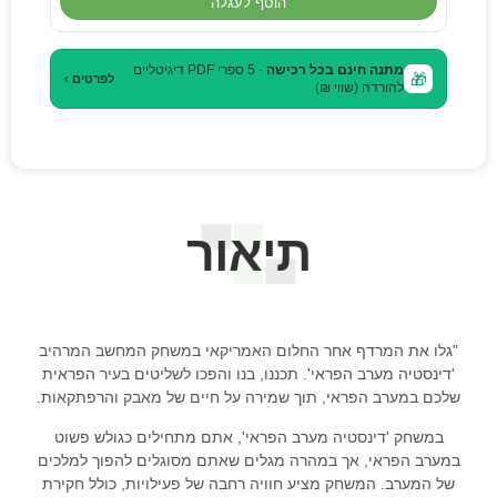
הוסף לעגלה
מתנה חינם בכל רכישה
· 5 ספרי PDF דיגיטליים
🎁
לפרטים ›
להורדה (שווי ₪)
תיאור
"גלו את המרדף אחר החלום האמריקאי במשחק המחשב המרהיב
'דינסטיה מערב הפראי'. תכננו, בנו והפכו לשליטים בעיר הפראית
שלכם במערב הפראי, תוך שמירה על חיים של מאבק והרפתקאות.
במשחק 'דינסטיה מערב הפראי', אתם מתחילים כגולש פשוט
במערב הפראי, אך במהרה מגלים שאתם מסוגלים להפוך למלכים
של המערב. המשחק מציע חוויה רחבה של פעילויות, כולל חקירת