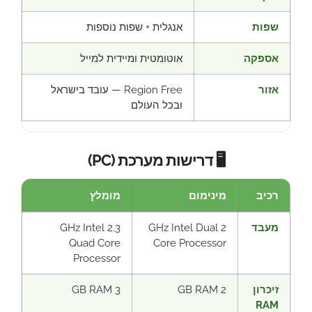
שפות
אנגלית + שפות נוספות
אספקה
אוטומטית ומיידית למייל
אזור
Region Free — עובד בישראל
ובכל העולם
🖥️ דרישות מערכת (PC)
רכיב
מינימום
מומלץ
מעבד
2 GHz Intel Dual
2.3 GHz Intel
Quad Core
Core Processor
Processor
זיכרון
2 GB RAM
3 GB RAM
RAM