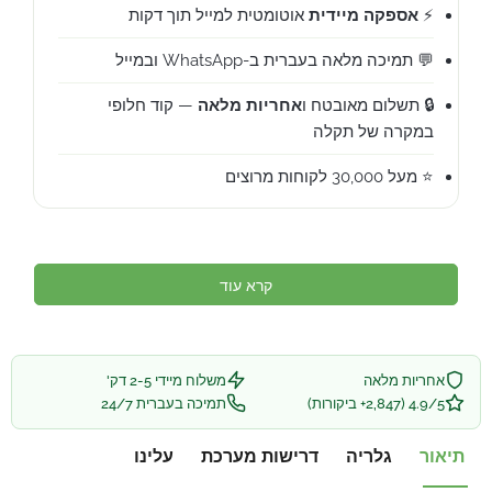
⚡
אספקה מיידית
אוטומטית למייל תוך דקות
💬 תמיכה מלאה בעברית ב-WhatsApp ובמייל
🔒 תשלום מאובטח ו
אחריות מלאה
— קוד חלופי
במקרה של תקלה
⭐ מעל 30,000 לקוחות מרוצים
קרא עוד
אחריות מלאה
משלוח מיידי 2-5 דק'
4.9/5 (2,847+ ביקורות)
תמיכה בעברית 24/7
תיאור
גלריה
דרישות מערכת
עלינו