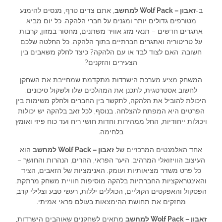
ב-
זאבון – Wolf Pack למחשב
, אתם צדים טרף, מנסים להימנע
מטורפים גדולים יותר ומגנים על חברי הלהקה. כל יום מביא
אתגרים חדשים – תנאי מזג אוויר משתנים, מחסור במזון, קרבות
על טריטוריה ואתגרים חברתיים בתוך הלהקה. כל החלטה שלכם
חשובה: האם לצוד לבד או עם הלהקה? כיצד לחלק משאבים בין
הצעירים והזקנים?
המשחק מציע מערכת הישרדות מתקדמת שמחייבת את השחקן
לחשוב אסטרטגית, לתכנן את המהלכים שלו ולשקול סיכונים.
היכולת להוביל את הלהקה, לתקשר בין החברים ולחלק משימות בין
הפרטים היא המפתח להצלחה. בנוסף, לכל זאב בלהקה יש יכולות
ויכולות ייחודיות, החל ממהירות וחדות חושי ריח ועד כוח פיזי ואומץ
בלחימה.
אחד האלמנטים המרכזיים של
זאבון – Wolf Pack למחשב
הוא
העיצוב הוויזואלי המרהיב. היער הפראי, ההרים, הנהרות והחושך –
כל פרט משדר מציאותיות ועומק. האנימציות של הזאבים, הציד
והאינטראקציות החברתיות בלהקה מוסיפות חוויית משחק מרתקת.
הפסקול והאפקטים הקוליים, הכוללים יללות, רעשי טבע וצלילי קרב,
מחזקים את תחושת ההימצאות בעולם פראי אמיתי.
זאבון – Wolf Pack למחשב
מתאים לשחקנים שאוהבים הישרדות,