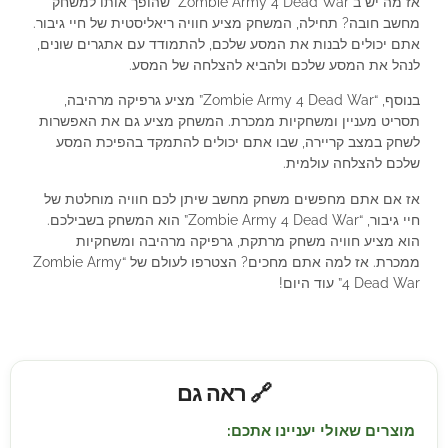
אז מה יש ב”Zombie Army 4 Dead War” שהופך אותו למשחק
מחשב חובה? תחילה, המשחק מציע חוויה ריאליסטית של חיי גיבור.
אתם יכולים לבנות את המסע שלכם, להתמודד עם אתגרים שונים,
לנהל את המסע שלכם ולהביא להצלחה של המסע.
בנוסף, “Zombie Army 4 Dead War” מציע גרפיקה מרהיבה,
תסריט מעניין ומשחקיות ממכרת. המשחק מציע גם את האפשרות
לשחק במצב קריירה, שבו אתם יכולים להתמקד בהפיכת המסע
שלכם להצלחה עולמית.
אז אם אתם מחפשים משחק מחשב שיתן לכם חוויה מוחלטת של
חיי גיבור, “Zombie Army 4 Dead War” הוא המשחק בשבילכם.
הוא מציע חוויה משחק מרתקת, גרפיקה מרהיבה ומשחקיות
ממכרת. אז למה אתם מחכים? הצטרפו לעולם של “Zombie Army
4 Dead War” עוד היום!
🔗 ראה גם
מוצרים שאולי יעניינו אתכם: