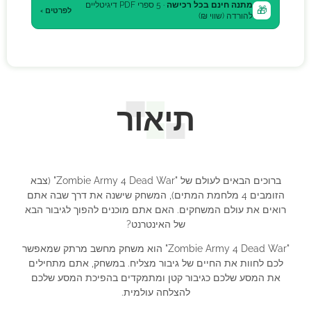
מתנה חינם בכל רכישה
· 5 ספרי PDF דיגיטליים
🎁
לפרטים ›
להורדה (שווי ₪)
תיאור
ברוכים הבאים לעולם של "Zombie Army 4 Dead War" (צבא
הזומבים 4 מלחמת המתים), המשחק שישנה את דרך שבה אתם
רואים את עולם המשחקים. האם אתם מוכנים להפוך לגיבור הבא
של האינטרנט?
"Zombie Army 4 Dead War" הוא משחק מחשב מרתק שמאפשר
לכם לחוות את החיים של גיבור מצליח. במשחק, אתם מתחילים
את המסע שלכם כגיבור קטן ומתמקדים בהפיכת המסע שלכם
להצלחה עולמית.