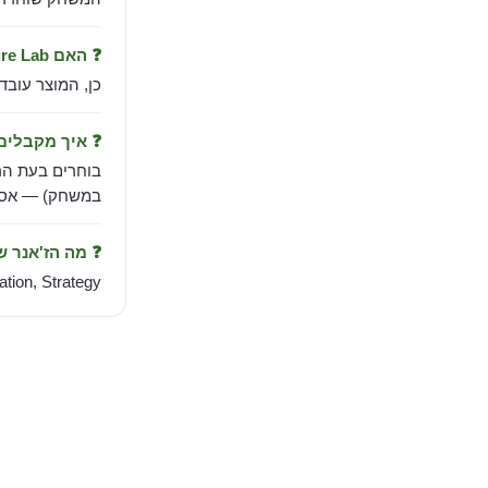
❓ האם Zombie Cure Lab עובד בישראל?
כן, המוצר עובד
❓ איך מקבלי
בוחרים בעת הר
במשחק) — אספק
❓ מה הז'אנר 
tion, Strategy.