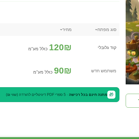
סוג מפתח
מחיר
120
₪
קוד גלובלי
כולל מע"מ
90
₪
משתמש חדש
כולל מע"מ
🎁
מתנה חינם בכל רכישה
· 5 ספרי PDF דיגיטליים להורדה (שווי ₪)