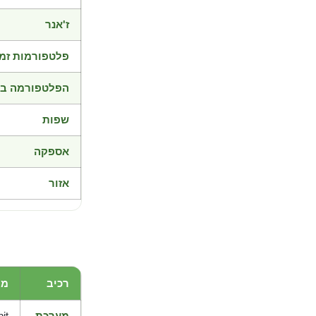
ז'אנר
פלטפורמות זמי
הפלטפורמה בד
שפות
אספקה
אזור
רכיב
מי
מערכת
it