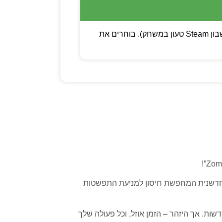
💡 שימו לב: ניתן לבחור בין קוד דיגיטלי (מפתח Steam להפעלה עצמית) לבין משתמש חדש (חשבון Steam טעון במשחק). בוחרים את
ה חדשנית המחפשת חיסון למניעת התפשטות
ות. אך היזהר – הזמן אוזל, וכל פעולה שלך