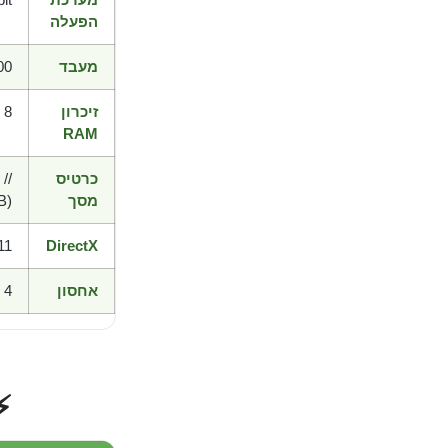
הפעלה
מעבד
00
זיכרון
8 GB RAM
RAM
כרטיס
//
מסך
B)
11
DirectX
אחסון
4 GB available space
⚡