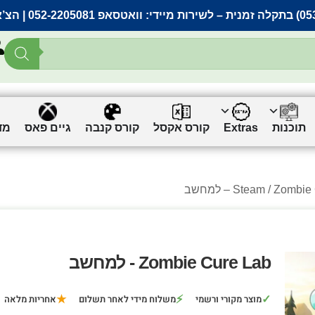
– לשירות מיידי:
וואטסאפ 052-2205081
| הצ’
תוכנות
Extras
קורס אקסל
קורס קנבה
גיים פאס
מד
Zombi – למחשב
Steam
Zombie Cure Lab - למחשב
★
⚡
✓
מוצר מקורי ורשמי
משלוח מידי לאחר תשלום
אחריות מלאה