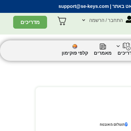
אט באתר |
support@se-keys.com
התחבר / הרשמה
מדריכים
ריכים
מאמרים
קלפי פוקימון
🔒
תשלום מאובטח