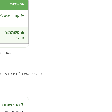
אפשרות
🔑 קוד דיגיטלי
👤 משתמש
חדש
בשני ה
חדשים אצלנו? ריכזנו עבו
❓ מתי שוחרר Zombie Cure Lab?
המשחק שוחרר ב-May 27, 2025 מבית t GmbH