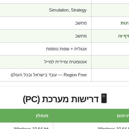
Simulation, Strategy
נות
מחשב
ף זה
מחשב
אנגלית + שפות נוספות
אוטומטית ומיידית למייל
Region Free — עובד בישראל ובכל העולם
🖥️ דרישות מערכת (PC)
נימום
מומלץ
Windows 10 64-bit
Windows 10 64-b