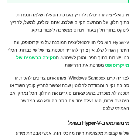
וירטואליזציה זו היכולת להריץ מערכת הפעלה שלמה ונפרדת
בתוך חלון, על המחשב הקיים שלכם. אתם יכולים, למשל, להריץ
לינוקס בתוך חלון בעוד ווינדוס ממשיכה לעבוד ברקע.
Hyper-V הוא כלי הווירטואליזציה המובנה של מייקרוסופט, וזה
היתרון הגדול שלו. אין צורך להוריד תוכנות צד שלישי כבדות. הכלי
בנוי ישירות בתוך הפרו ומוכן לשימוש. ה
סקירה הרשמית של
מייקרוסופט
מפרטת את הדרישות.
לצד זה קיים Windows Sandbox, ואותו אתם צריכים להכיר. זו
סביבה נקייה ומבודדת לחלוטין שבה אפשר להריץ קובץ חשוד או
תוכנה לא מוכרת. ברגע שאתם סוגרים את החלון, הכל נמחק. אם
היה שם וירוס, הוא נעלם יחד עם הסביבה ולא נגע במחשב
האמיתי שלכם.
מי משתמש ב-Hyper-V בפועל
שלוש קבוצות מקצועיות חיות מהכלי הזה. אנשי אבטחת מידע