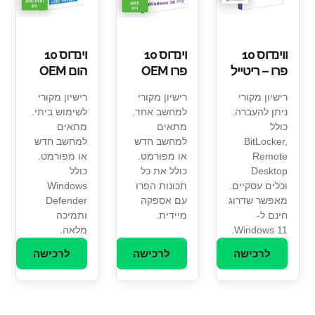
ווינדוס 10
וינדוס 10
וינדוס 10
פרו – ריטייל
פרו OEM
הום OEM
רישיון מקורי
רישיון מקורי
רישיון מקורי
ניתן להעברה.
למחשב אחד.
לשימוש ביתי.
כולל
מתאים
מתאים
BitLocker,
למחשב חדש
למחשב חדש
Remote
או מפורמט.
או מפורמט.
Desktop
כולל את כל
כולל
וכלים עסקיים.
תכונות הפרו
Windows
מאפשר שדרוג
עם אספקה
Defender
חינם ל-
מיידית.
ותמיכה
Windows 11.
מלאה.
לרכישה
לרכישה
לרכישה