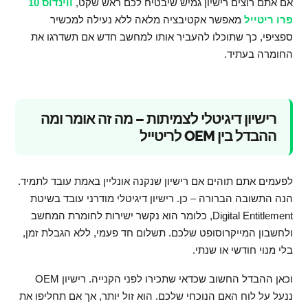
אם אתם רוצים רישיון גמיש שיבטיח לכם ראש שקט,
ווינדוס 10
פרו ריטייל
מאפשר אקטיבציה מלאה ללא נעילה למכשיר
ספציפי, כך שתוכלו להעביר אותו למחשב חדש אם תשדרגו את
החומרה בעתיד.
רישיון דיגיטלי לצמיתות – מה זה אומר ומה
ההבדל בין OEM לריטייל
לפעמים אתם תוהים אם רישיון שנקנה אונליין באמת עובד לתמיד.
הנה התשובה הברורה – כן. רישיון דיגיטלי מודרני עובד בשיטת
Digital Entitlement, כלומר הוא נקשר ישירות לחומרת המחשב
ולחשבון המייקרוסופט שלכם. תשלום חד פעמי, ללא הגבלת זמן,
בלי מנוי חודשי או שנתי.
וכאן ההבדל החשוב שכדאי שתכירו לפני הקנייה. רישיון OEM
ננעל על לוח האם הנוכחי שלכם. הוא זול יותר, אך אם תחליפו את