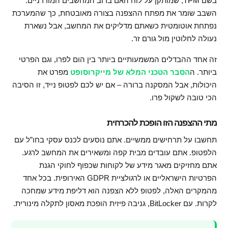
בשם TPM, שמותקן על לוח האם ברוב המחשבים המודרניים.
השבב שומר את מפתח ההצפנה בצורה מאובטחת, כך שהמערכת
נפתחת אוטומטית כשאתם מדליקים את המחשב, אבל נשארת
נעולה לחלוטין מול גורם זר.
זה אחד ההבדלים המשמעותיים ביותר בין הום לפרו, וגם הפרטי
ביותר. ה
הסבר הטכני המלא של מייקרוסופט
מפרט את
היכולות, אבל המסקנה ברורה – אם יש לכם לפטופ נייד, זו הסיבה
הכי טובה לשקול פרו.
מתי ההצפנה הזו הופכת להכרחית
תחשבו על תרחישים ממשיים. אתם נוסעים לכנס עסקי בחו”ל עם
הלפטופ. אתם עובדים מבית קפה ומשאירים את המחשב לרגע.
אתם מחזיקים מאגר מידע של לקוחות שכפוף לחוקי הגנת
הפרטיות הישראליים או לרגולציית GDPR האירופית. בכל אחד
מהמקרים האלה, לפטופ ללא הצפנה הוא דליפת מידע שמחכה
לקרות. עם BitLocker, גניבה פיזית הופכת מאסון לתקלה מינורית.