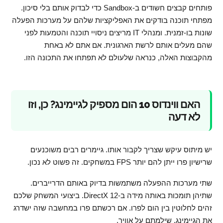
פותחים קבצים חשודים ב-Sandbox כדי לבדוק אותם בלי סיכון.
מפתחי תוכנה בודקים את האפליקציות שלהם על מערכות הפעלה
שונות בו-זמנית. ומנהלי IT מריצים ניסויי תוכנה והטמעות לפני
שהם מעלים אותם לרשת הארגונית. אם אתם לא באחת
מהקבוצות האלה, כנראה שלעולם לא תפתחו את התכונה הזו.
האם ווינדוס 10 הום מספיק לגיימינג? כן, וזו
לא דעה
יש מיתוס עיקש שצריך לקבור אותו. גיימרים רבים משוכנעים
שרישיון פרו ייתן להם יותר FPS במשחקים. זה פשוט לא נכון.
שתי מערכות ההפעלה משתמשות בדיוק באותם הדרייברים.
שתיהן תומכות באותה מידה ב-DirectX 12. ביצועי המשחק שלכם
זהים לחלוטין בין הום לפרו. אם רכשתם פרו במחשבה שזה ישדרג
את הגיימינג, שילמתם על אוויר.