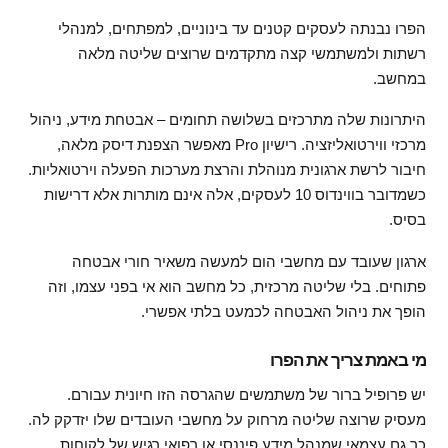
הפרו נבנתה לעסקים קטנים עד בינוניים, למפתחים, למנהלי
רשתות ולמשתמשי קצה מתקדמים שרוצים שליטה מלאה
במחשב.
היתרונות שלה מתרכזים בשלושה תחומים – אבטחת מידע, ניהול
מרכזי ווירטואליזציה. רישיון Pro מאפשר הצפנת דיסק מלאה,
חיבור לרשת ארגונית מנוהלת והרצת מערכות הפעלה וירטואליות.
כשמדובר בווינדוס 10 לעסקים, אלה אינם מותרות אלא דרישות
בסיס.
ארגון שעובד עם מחשבי הום למעשה משאיר חורי אבטחה
פתוחים. בלי שליטה מרכזית, כל מחשב הוא אי בפני עצמו, וזה
הופך את ניהול האבטחה לכמעט בלתי אפשרי.
מי באמת צריך את הפרו
יש פרופיל ברור של משתמשים שהגרסה הזו חיונית עבורם.
מעסיק שרוצה שליטה מרחוק על מחשבי העובדים שלו יזדקק לה.
כך גם עצמאי שמנהל מידע פיננסי או רפואי רגיש של לקוחות,