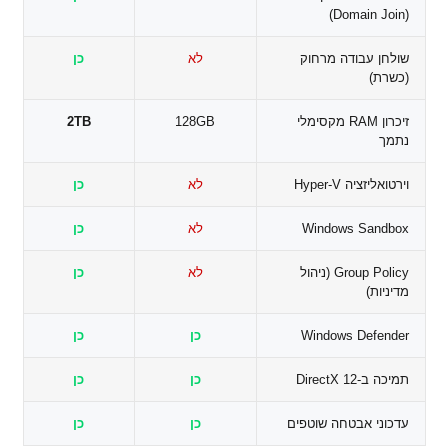
(Domain Join)
שולחן עבודה מרחוק
לא
כן
(כשרת)
זיכרון RAM מקסימלי
128GB
2TB
נתמך
וירטואליזציה Hyper-V
לא
כן
Windows Sandbox
לא
כן
Group Policy (ניהול
לא
כן
מדיניות)
Windows Defender
כן
כן
תמיכה ב-DirectX 12
כן
כן
עדכוני אבטחה שוטפים
כן
כן