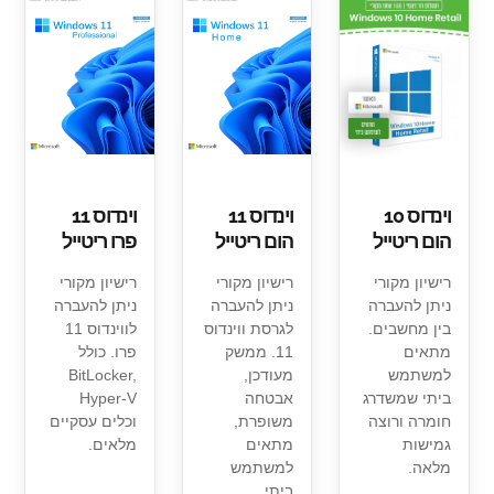
וינדוס 10
וינדוס 11
וינדוס 11
הום ריטייל
הום ריטייל
פרו ריטייל
רישיון מקורי
רישיון מקורי
רישיון מקורי
ניתן להעברה
ניתן להעברה
ניתן להעברה
בין מחשבים.
לגרסת ווינדוס
לווינדוס 11
מתאים
11. ממשק
פרו. כולל
למשתמש
מעודכן,
BitLocker,
ביתי שמשדרג
אבטחה
Hyper-V
חומרה ורוצה
משופרת,
וכלים עסקיים
גמישות
מתאים
מלאים.
מלאה.
למשתמש
ביתי.