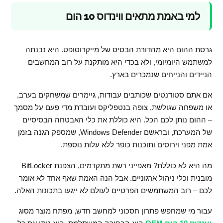
למי באמת מתאים ווינדוס 10 הום
גרסת ההום היא מהדורת הבסיס של מייקרוסופט. היא נבנתה
למשתמש היומיומי, ולא בכדי היא מותקנת על רוב המחשבים
הניידים והנייחים שנמכרים בארץ.
אם אתם סטודנטים שכותבים עבודות, גיימרים שמשחקים בערב,
או משפחה שגולשת, צופה בנטפליקס ועובדת מדי פעם על מסמך
– ההום נותן לכם הכל. היא כוללת את כלי האבטחה הבסיסיים
של המערכת, ובראשם Windows Defender, שמספק הגנה בזמן
אמת מפני וירוסים ותוכנות כופר ללא עלות נוספת.
מה היא לא כוללת? מאפייני רשת מתקדמים, הצפנת BitLocker
מובנית וכלי ניהול ארגוניים. אבל הנה האמת שאף אחד לא אומר
לכם – רוב המשתמשים הפרטיים לעולם לא ייגעו בתכונות האלה.
עבור מי שמחפש פתרון חסכוני למחשב חדש, מפתח מוצר מסוג