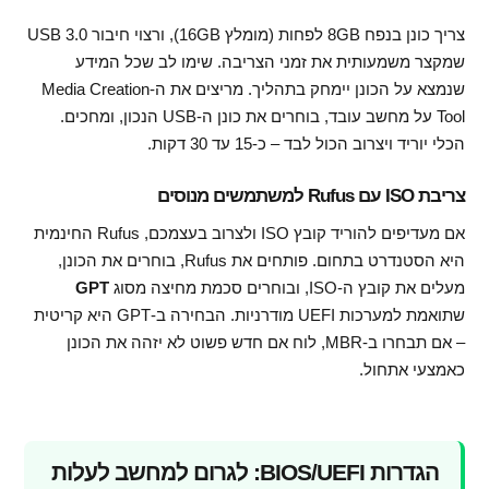
צריך כונן בנפח 8GB לפחות (מומלץ 16GB), ורצוי חיבור USB 3.0
שמקצר משמעותית את זמני הצריבה. שימו לב שכל המידע
שנמצא על הכונן יימחק בתהליך. מריצים את ה-Media Creation
Tool על מחשב עובד, בוחרים את כונן ה-USB הנכון, ומחכים.
הכלי יוריד ויצרוב הכול לבד – כ-15 עד 30 דקות.
צריבת ISO עם Rufus למשתמשים מנוסים
אם מעדיפים להוריד קובץ ISO ולצרוב בעצמכם, Rufus החינמית
היא הסטנדרט בתחום. פותחים את Rufus, בוחרים את הכונן,
מעלים את קובץ ה-ISO, ובוחרים סכמת מחיצה מסוג
GPT
שתואמת למערכות UEFI מודרניות. הבחירה ב-GPT היא קריטית
– אם תבחרו ב-MBR, לוח אם חדש פשוט לא יזהה את הכונן
כאמצעי אתחול.
הגדרות BIOS/UEFI: לגרום למחשב לעלות