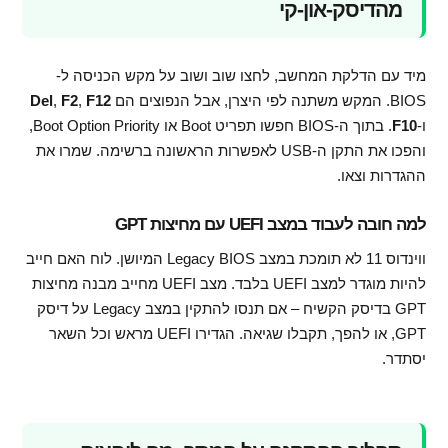
מהדיסק-און-קי
מיד עם הדלקת המחשב, לחצו שוב ושוב על מקש הכניסה ל-
BIOS. המקש משתנה לפי היצרן, אבל הנפוצים הם
F12
,
F2
,
Del
ו-
F10
. בתוך ה-BIOS חפשו תפריט Boot או Boot Option Priority,
והפכו את התקן ה-USB לאפשרות הראשונה ברשימה. שמרו את
ההגדרות וצאו.
למה חובה לעבוד במצב UEFI עם מחיצות GPT
ווינדוס 11 לא תומכת במצב Legacy BIOS המיושן. לוח האם חייב
להיות מוגדר למצב UEFI בלבד. מצב UEFI מחייב מבנה מחיצות
GPT בדיסק הקשיח – אם תנסו להתקין במצב Legacy על דיסק
GPT, או להפך, תקבלו שגיאה. הגדירו UEFI מראש וכל השאר
יסתדר.