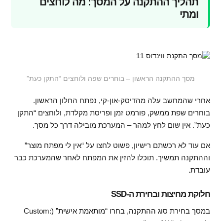
תהליך ההתקנה על המסך: מה לוחצים
ומתי
מסך ההתקנה הראשון – בוחרים שפה ולוחצים “התקן כעת”
אחרי שהמחשב עלה מהדיסק-און-קי, נפתח החלון הראשון.
בוחרים שפת ממשק, פורמט זמן ופריסת מקלדת, ולוחצים “התקן
כעת”. אין שום לחץ למהר – המערכת מובילה דרך כל מסך.
אם עוד לא רכשתם רישיון, פשוט לחצו על “אין לי מפתח מוצר”
וההתקנה תמשיך. תוכלו להזין את המפתח לאחר שהמערכת כבר
עובדת.
חלוקת מחיצות ובחירת ה-SSD
במסך בחירת סוג ההתקנה, בחרו “מותאמת אישית” (Custom: