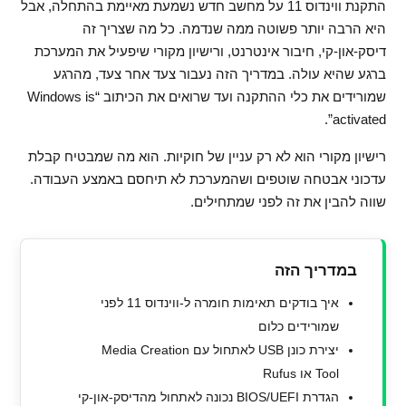
התקנת ווינדוס 11 על מחשב חדש נשמעת מאיימת בהתחלה, אבל
היא הרבה יותר פשוטה ממה שנדמה. כל מה שצריך זה
דיסק-און-קי, חיבור אינטרנט, ורישיון מקורי שיפעיל את המערכת
ברגע שהיא עולה. במדריך הזה נעבור צעד אחר צעד, מהרגע
שמורידים את כלי ההתקנה ועד שרואים את הכיתוב “Windows is
activated”.
רישיון מקורי הוא לא רק עניין של חוקיות. הוא מה שמבטיח קבלת
עדכוני אבטחה שוטפים ושהמערכת לא תיחסם באמצע העבודה.
שווה להבין את זה לפני שמתחילים.
במדריך הזה
איך בודקים תאימות חומרה ל-ווינדוס 11 לפני
שמורידים כלום
יצירת כונן USB לאתחול עם Media Creation
Tool או Rufus
הגדרת BIOS/UEFI נכונה לאתחול מהדיסק-און-קי