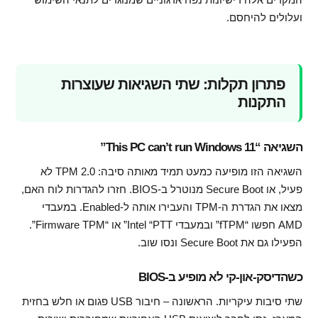
ועלולים להיחסם.
פתרון תקלות: שתי השגיאות שעוצרות
התקנות
השגיאה “This PC can’t run Windows 11”
השגיאה הזו מופיעה כמעט תמיד מאותה סיבה: TPM 2.0 לא
פעיל, או Secure Boot מנוטרל ב-BIOS. חזרו להגדרות לוח האם,
מצאו את הגדרת ה-TPM והעבירו אותה ל-Enabled. במעבדי
AMD חפשו “fTPM” ובמעבדי Intel “PTT” או “Firmware TPM”.
הפעילו גם את Secure Boot ונסו שוב.
כשהדיסק-און-קי לא מופיע ב-BIOS
שתי סיבות עיקריות. הראשונה – חיבור USB פגום או חלש בחזית