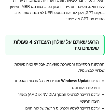
המארז. נסו לחבר ליציאות USB האחוריות שמחוברות ישירות
ללוח האם. הסיבה השנייה – הכונן נצרב בפורמט MBR המיושן
במקום GPT, ולכן לוח אם מבוסס UEFI לא מזהה אותו. צרבו
מחדש עם GPT וזה ייפתר.
הרגע שאתם על שולחן העבודה: 4 פעולות
שעושים מיד
ההתקנה הסתיימה והמערכת מופעלת, אבל יש כמה פעולות
שכדאי לבצע מיד:
הריצו
Windows Update
והורידו את כל עדכוני האבטחה
והגרסה האחרונים
עדכנו דרייבר לכרטיס המסך (NVIDIA או AMD) מאתר
היצרן הרשמי
עדכנו דרייבר לשמע ולכרטיס הרשת של לוח האם