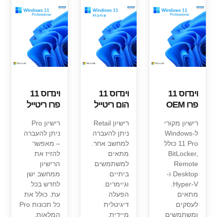
וינדוס 11
וינדוס 11
וינדוס 11
פרו OEM
הום ריטייל
פרו ריטייל
רישיון מקורי
רישיון Retail
רישיון Pro
ל-Windows
ניתן להעברה
ניתן להעברה
11 Pro כולל
למחשב אחר.
– מאפשר
BitLocker,
מתאים
להזיז את
Remote
למשתמשים
הרישיון
Desktop ו-
ביתיים
ממחשב ישן
Hyper-V.
וגיימרים.
לחדש בכל
מתאים
הפעלה
עת. כולל את
לעסקים
דיגיטלית
כל תכונות Pro
ומשתמשים
מיידית.
המלאות.