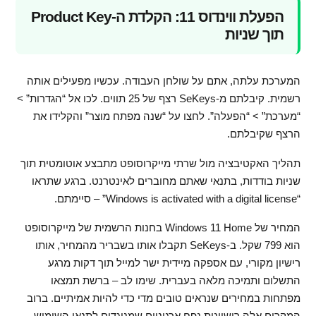
הפעלת ווינדוס 11: הקלדת ה-Product Key
תוך שניות
המערכת עלתה, אתם על שולחן העבודה. עכשיו מפעילים אותה
רשמית. קיבלתם מ-SeKeys רצף של 25 תווים. לכו אל “הגדרות” >
“מערכת” > “הפעלה”. לחצו על “שנה מפתח מוצר” והקלידו את
הרצף שקיבלתם.
תהליך האקטיבציה מול שרתי מייקרוסופט מתבצע אוטומטית תוך
שניות בודדות, בתנאי שאתם מחוברים לאינטרנט. ברגע שתראו
“Windows is activated with a digital license” – סיימתם.
המחיר של Windows 11 Home בחנות הרשמית של מייקרוסופט
הוא 799 שקל. ב-SeKeys תקבלו אותו בשבריר מהמחיר, אותו
רישיון מקורי, עם אספקה מיידית ישר למייל תוך דקות מרגע
התשלום ותמיכה מלאה בעברית. שימו לב – ברשת תמצאו
מפתחות במחירים שנראים טובים מדי כדי להיות אמיתיים. ברוב
המקרים אלה רישיונות נפח ארגוניים שמנוגדים לתנאי השימוש