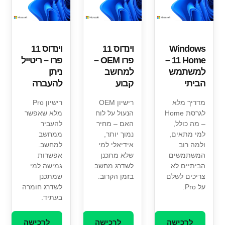
Windows
וינדוס 11
וינדוס 11
11 Home –
פרו OEM –
פרו – ריטייל
למשתמש
למחשב
ניתן
הביתי
קבוע
להעברה
מדריך מלא
רישיון OEM
רישיון Pro
לגרסת Home
הנעול על לוח
מלא שאפשר
– מה כולל,
האם – מחיר
להעביר
למי מתאים,
נמוך יותר,
ממחשב
ולמה רוב
אידיאלי למי
למחשב.
המשתמשים
שלא מתכנן
אפשרות
הביתיים לא
לשדרג מחשב
גמישה למי
צריכים לשלם
בזמן הקרוב.
שמתכנן
על Pro.
לשדרג חומרה
בעתיד.
לרכישה
לרכישה
לרכישה