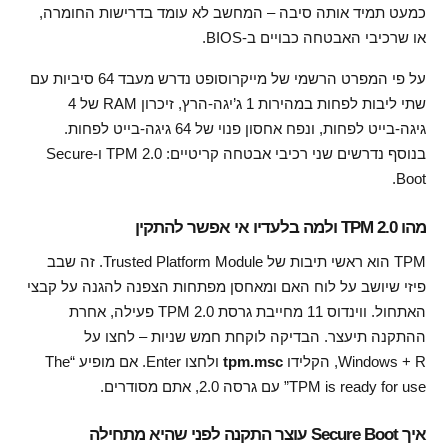
כמעט תמיד אותה סיבה – המחשב לא עומד בדרישות החומרה,
או שרכיבי האבטחה כבויים ב-BIOS.
על פי המפרט הרשמי של מייקרוסופט נדרש מעבד 64 סיביות עם
שתי ליבות לפחות במהירות 1 ג’יגה-הרץ, זיכרון RAM של 4
גיגה-בייט לפחות, ונפח אחסון פנוי של 64 גיגה-בייט לפחות.
בנוסף נדרשים שני רכיבי אבטחה קריטיים: TPM 2.0 ו-Secure
Boot.
מהו TPM 2.0 ולמה בלעדיו אי אפשר להתקין
TPM הוא ראשי תיבות של Trusted Platform Module. זה שבב
פיזי שיושב על לוח האם ומאחסן מפתחות הצפנה להגנה על קבצי
האתחול. ווינדוס 11 מחייבת גרסת TPM 2.0 פעילה, אחרת
ההתקנה תיעצר. הבדיקה לוקחת חמש שניות – לחצו על
Windows + R, הקלידו
tpm.msc
ולחצו Enter. אם מופיע “The
TPM is ready for use” עם גרסה 2.0, אתם מסודרים.
איך Secure Boot עוצר התקנה לפני שהיא מתחילה