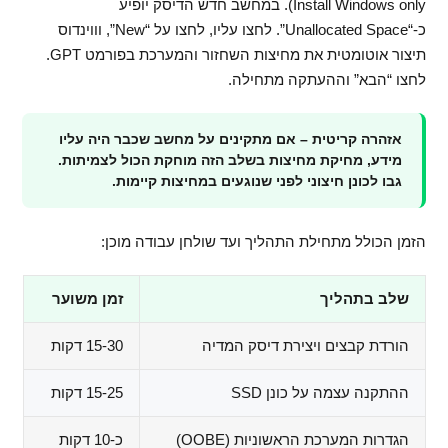
Install Windows only). במחשב חדש הדיסק יופיע
כ-“Unallocated Space”. לחצו עליו, לחצו על “New”, וווינדוס
תיצור אוטומטית את מחיצות השחזור והמערכת בפורמט GPT.
לחצו “הבא” וההעתקה מתחילה.
אזהרה קריטית – אם מתקינים על מחשב שכבר היה עליו
מידע, מחיקת מחיצות בשלב הזה מוחקת הכול לצמיתות.
גבו לכונן חיצוני לפני שנוגעים במחיצות קיימות.
הזמן הכולל מתחילת התהליך ועד שולחן עבודה מוכן:
שלב בתהליך
זמן משוער
הורדת קבצים ויצירת דיסק המדיה
15-30 דקות
ההתקנה עצמה על כונן SSD
15-25 דקות
הגדרות המערכת הראשוניות (OOBE)
כ-10 דקות