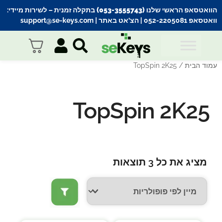
הוואטסאפ הראשי שלנו (053-3555743) בתקלה זמנית
– לשירות מיידי:
וואטסאפ 052-2205081
| הצ’אט באתר |
support@se-keys.com
עמוד הבית
/ TopSpin 2K25
TopSpin 2K25
מציג את כל 3 תוצאות