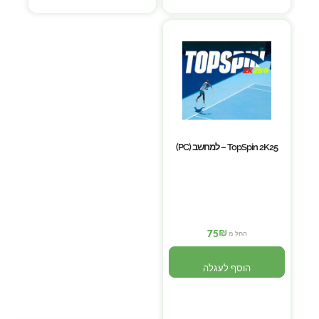
TopSpin 2K25 – למחשב (PC)
75
₪
החל מ
הוסף לעגלה