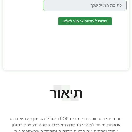
הודיעו לי כשהמוצר חוזר למלאי
תיאור
בובת פופ דיסי וונדר וומן מבית Funko POP! מספר 423 היא פריט
אספנות מיוחד לאוהבי הגיבורה המוכרת. הבובה מעוצבת בסגנון
ייחודי ומקסים, עם פרטים מדויקים ומוקפדים שמשקפים את