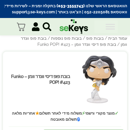
הוואטסאפ הראשי שלנו (053-3555743) בתקלה זמנית
– לשירות מיידי:
וואטסאפ 052-2205081
| הצ’אט באתר |
support@se-keys.com
עמוד הבית
/
בובות פופ
/
בובות פופ נוספות
/
בובת פופ וונדר
וומן
/ בובת פופ דיסי וונדר וומן – Funko POP! #423
בובת פופ דיסי וונדר וומן – Funko
בובת פופ דיסי וונדר וומן – Funko
POP! #423
POP! #423
★
⚡
✓
מוצר מקורי ורשמי
משלוח מידי לאחר תשלום
אחריות מלאה
🔒
תשלום מאובטח