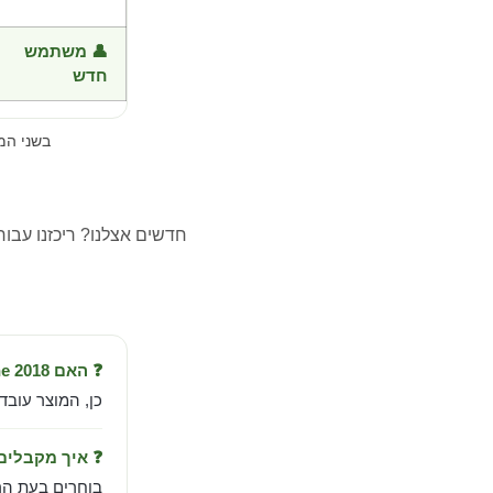
👤 משתמש
חדש
בשני ה
חדשים אצלנו? ריכזנו עבו
❓ האם EreaDrone 2018- למחשב עובד בישראל?
כן, המוצר עובד
❓ איך מקבלי
בוחרים בעת הר