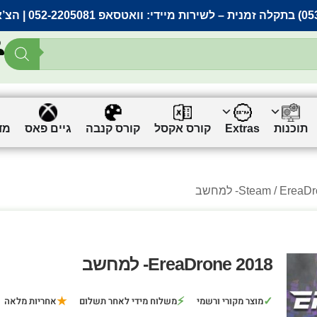
– לשירות מיידי:
וואטסאפ 052-2205081
| הצ’
תוכנות
Extras
קורס אקסל
קורס קנבה
גיים פאס
מד
Erea- למחשב
Steam
EreaDrone 2018- למחשב
★
⚡
✓
מוצר מקורי ורשמי
משלוח מידי לאחר תשלום
אחריות מלאה