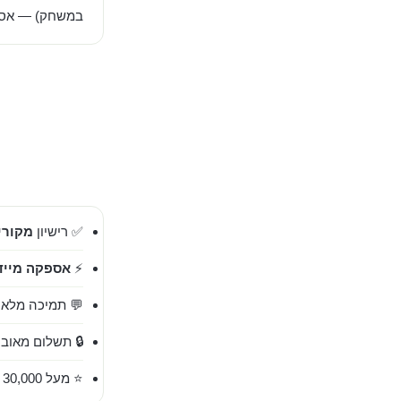
במשחק) — אספק
✅ רישיון
מקורי 00%
⚡
אספקה מייד
💬 תמיכה מלאה בעברית 
🔒 תשלום מאובט
⭐ מעל 30,000 לקוחות מרוצים