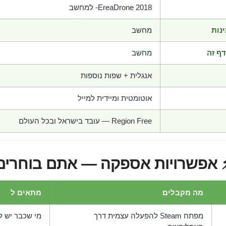
EreaDrone 2018- למחשב
נות
מחשב
ף זה
מחשב
אנגלית + שפות נוספות
אוטומטית ומיידית למייל
Region Free — עובד בישראל ובכל העולם
 אפשרויות אספקה — אתם בוחרים
מה מקבלים
מתאים ל
מפתח Steam להפעלה עצמית דרך
מי שכבר יש לו חש