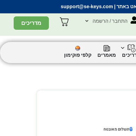
אט באתר |
support@se-keys.com
התחבר / הרשמה
מדריכים
ריכים
מאמרים
קלפי פוקימון
🔒
תשלום מאובטח