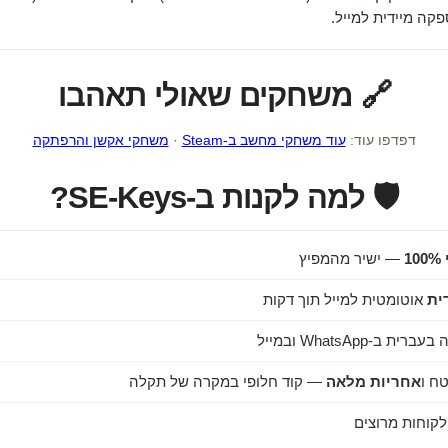
ה מיידית למייל.
🔗 משחקים שאולי תאהבו
דפדפו עוד:
עוד משחקי מחשב ב-Steam
·
משחקי אקשן והרפתקה
🛡️ למה לקנות ב-SE-Keys?
1
— ישיר מהמפיץ
ית
אוטומטית למייל תוך דקות
ב-WhatsApp ובמייל
ח ו
אחריות מלאה
— קוד חלופי במקרה של תקלה