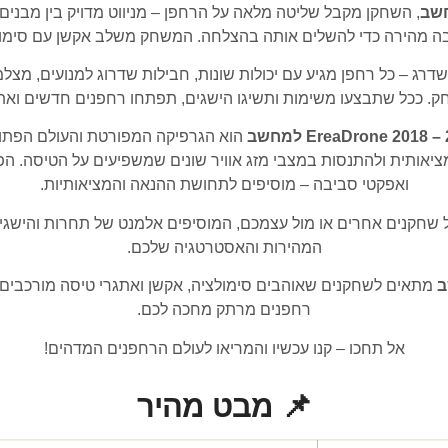
, השחקן מקבל שליטה מלאה על הרחפן – מניווט מדויק בין מבנים ג
תגובה מהירה כדי להשלים אותה בהצלחה. המשחק משלב אקשן עם סימו
דרג – כל רחפן מגיע עם יכולות שונות, חבילות שדרוג למנועים, מ
ק. ככל שתבצעו משימות ותשיגו הישגים, תפתחו רחפנים חדשים ואתג
הוא הגרפיקה המפורטת והעולם הפתוח. 
יאותית ולהתנסות במצבי מזג אוויר שונים שמשפיעים על הטיסה. הפס
ואפקטי סביבה – מוסיפים לתחושת ההנאה והמציאותיות.
ל שחקנים אחרים או מול עצמכם, המוסיפים אלמנט של תחרות והישגיו
המהירות והאסטרטגיה שלכם.
מתאים לשחקנים שאוהבים סימולציה, אקשן ואתגרי טיסה מורכבים. ח
רחפנים מרתק מחכה לכם.
אל תחכו – קנו עכשיו והמריאו לעולם הרחפנים המדהים!
📌 מבט מהיר