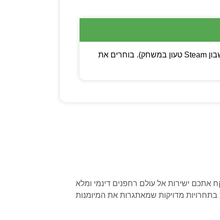
💡 שימו לב: ניתן לבחור בין קוד דיגיטלי (מפתח Steam להפעלה עצמית) לבין משתמש חדש (חשבון Steam טעון במשחק). בוחרים את
 אתכם ישירות אל עולם רחפנים דינמי ומלא
 בתחרויות מדויקות שמאתגרות את המיומנות