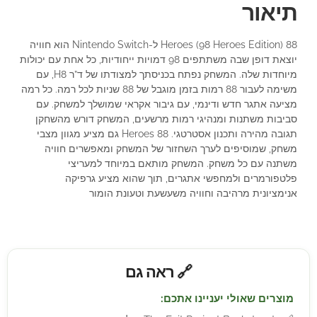
תיאור
88 Heroes (98 Heroes Edition) ל-Nintendo Switch הוא חוויה
יוצאת דופן שבה משתתפים 98 דמויות ייחודיות, כל אחת עם יכולות
מיוחדות שלה. המשחק נפתח בכניסתך למצודתו של ד”ר H8, עם
משימה לעבור 88 רמות בזמן מוגבל של 88 שניות לכל רמה. כל רמה
מציעה אתגר חדש ודינמי, עם גיבור אקראי שמושלך למשחק. עם
סביבות משתנות ומנהיגי רמות מרשעים, המשחק דורש מהשחקן
תגובה מהירה ותכנון אסטרטגי. 88 Heroes גם מציע מגוון מצבי
משחק, שמוסיפים לערך השחזור של המשחק ומאפשרים חוויה
משתנה עם כל משחק. המשחק מותאם במיוחד למעריצי
פלטפורמרים ולמחפשי אתגרים, תוך שהוא מציע גרפיקה
אנימציונית מרהיבה וחוויה משעשעת וטעונת הומור
🔗 ראה גם
מוצרים שאולי יעניינו אתכם: