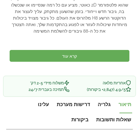
שהוא פלטפורמר 2D כאוטי, מציע עם כל רמה שנסיימו או שנכשלו
בה, גיבור חדש וייחודי. בזמן שהשעון מתקתק, עליך לעצור את
הדוקטור הרשע H8 מלהרוס את העולם. כל גיבור מצויד ביכולות
מיוחדות שיכולות לעזור או לפגוע בהתקדמות שלך, ואתה תצטרך
את כל ה-88 גיבורים להשלמת המשימה
קרא עוד
אחריות מלאה
משלוח מיידי 2-5 דק'
4.9/5 (2,847+ ביקורות)
תמיכה בעברית 24/7
תיאור
גלריה
דרישות מערכת
עלינו
שאלות ותשובות
ביקורות