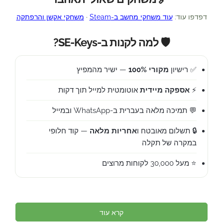
דפדפו עוד:
עוד משחקי מחשב ב-Steam
·
משחקי אקשן והרפתקה
🛡️ למה לקנות ב-SE-Keys?
✅ רישיון
מקורי 100%
— ישיר מהמפיץ
⚡
אספקה מיידית
אוטומטית למייל תוך דקות
💬 תמיכה מלאה בעברית ב-WhatsApp ובמייל
🔒 תשלום מאובטח ו
אחריות מלאה
— קוד חלופי
במקרה של תקלה
⭐ מעל 30,000 לקוחות מרוצים
קרא עוד