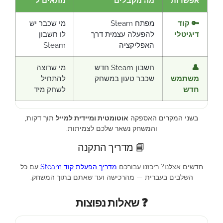
אפשרות
מה מקבלים
מתאים ל
🔑 קוד
מפתח Steam
מי שכבר יש
דיגיטלי
להפעלה עצמית דרך
לו חשבון
האפליקציה
Steam
👤
חשבון Steam חדש
מי שרוצה
משתמש
שכבר טעון במשחק
להתחיל
חדש
לשחק מיד
בשני המקרים האספקה
אוטומטית ומיידית למייל
תוך דקות,
והמשחק נשאר שלכם לצמיתות.
📘 מדריך התקנה
חדשים אצלנו? ריכזנו עבורכם
מדריך הפעלת קוד Steam
עם כל
השלבים בעברית — מהרכישה ועד שאתם בתוך המשחק.
❓ שאלות נפוצות