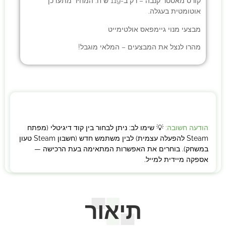
קורס מאסטר קנבה
– רק ב-119 ש”ח. המחיר מתעדכן
אוטומטית בעגלה.
מבצעי
מנוי גיימפאס אולטימייט
מהרו לנצל את המבצעים – המלאי מוגבל!
הודעה חשובה:
💡 שימו לב: ניתן לבחור בין קוד דיגיטלי (מפתח
Steam להפעלה עצמית) לבין משתמש חדש (חשבון Steam טעון
במשחק). בוחרים את האפשרות המתאימה בעת הרכישה —
אספקה מיידית למייל.
תיאור