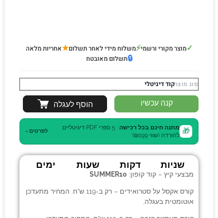
★
⚡
✓
מוצר מקורי ורשמי
משלוח מידי לאחר תשלום
אחריות מלאה
🔒
תשלום מאובטח
קוד דיגיטלי
סוג מוצר
קנה עכשיו
הוסף לעגלה
מתנה חינם בכל רכישה
· 5 ספרי PDF דיגיטליים
🎁
לפרטים ›
להורדה (שווי ₪199)
שניות
דקות
שעות
ימים
מבצעי קיץ – קוד קופון:
SUMMER10
קורס אקסל על סטרואידים
– רק ב-119 ש”ח. המחיר מתעדכן
אוטומטית בעגלה.