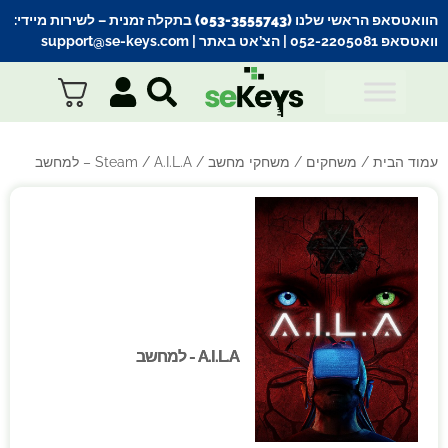
הוואטסאפ הראשי שלנו (053-3555743) בתקלה זמנית
– לשירות מיידי:
וואטסאפ 052-2205081
| הצ’אט באתר |
support@se-keys.com
עמוד הבית
/
משחקים
/
משחקי מחשב
/
/ A.I.L.A – למחשב
Steam
A.I.L.A - למחשב
A.I.L.A - למחשב