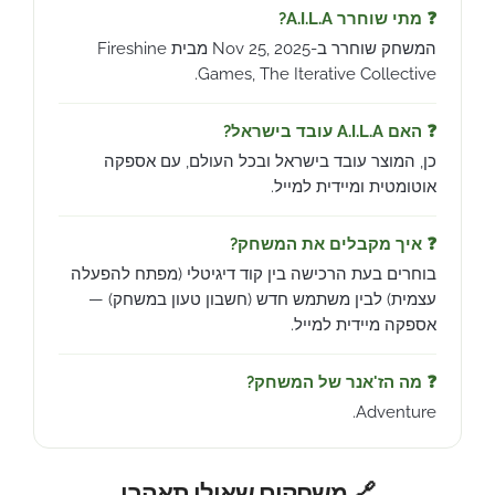
❓ מתי שוחרר A.I.L.A?
המשחק שוחרר ב-Nov 25, 2025 מבית Fireshine
Games, The Iterative Collective.
❓ האם A.I.L.A עובד בישראל?
כן, המוצר עובד בישראל ובכל העולם, עם אספקה
אוטומטית ומיידית למייל.
❓ איך מקבלים את המשחק?
בוחרים בעת הרכישה בין קוד דיגיטלי (מפתח להפעלה
עצמית) לבין משתמש חדש (חשבון טעון במשחק) —
אספקה מיידית למייל.
❓ מה הז'אנר של המשחק?
Adventure.
🔗 משחקים שאולי תאהבו