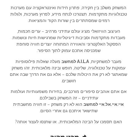
המשחק משלב בין חקירה, פתרון חידות ואינטראקציה עם מערכות
טכנולוגיות מתקדמות. תצטרכו לנתח מידע, לפרוץ מערכות, ולגלות
רמזים שמסתתרים בין שורות הקוד והמציאות.
העיצוב הוויזואלי מציג עולם עתידני מרהיב – ערים חכמות,
מעבדות מתקדמות וסביבות דיגיטליות שמרגישות חיות ונושמות.
הפסקול האלקטרוני והאווירה המתוחה יוצרים חוויה סוחפת
שמכניסה אתכם עמוק לתוך הסיפור.
מעבר למשחקיות,
A.I.L.A למחשב
מעלה שאלות פילוסופיות
עמוקות על טכנולוגיה, שליטה, חופש ובינה מלאכותית. זהו משחק
שמאתגר לא רק את היכולות שלכם – אלא גם את הדרך שבה אתם
חושבים.
אם אתם אוהבים סיפורים מורכבים, בחירות משמעותיות ועולמות
עתידניים – זה המשחק בשבילכם.
איי.איי.אל.איי למחשב
הוא לא רק משחק – זו חוויה מחשבתית
שתישאר איתכם גם אחרי הסיום.
האם תסמכו על הבינה המלאכותית… או שתנסו לעצור אותה?