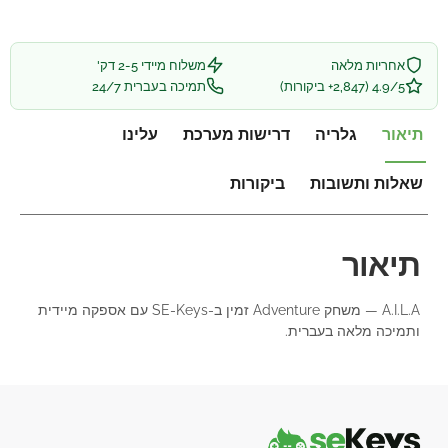
אחריות מלאה
משלוח מיידי 2-5 דק'
4.9/5 (2,847+ ביקורות)
תמיכה בעברית 24/7
תיאור
גלריה
דרישות מערכת
עלינו
שאלות ותשובות
ביקורות
תיאור
A.I.L.A — משחק Adventure זמין ב-SE-Keys עם אספקה מיידית
ותמיכה מלאה בעברית.