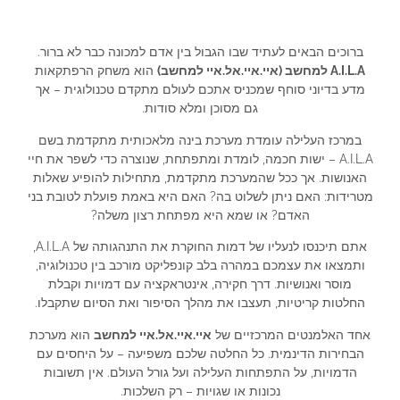
ברוכים הבאים לעתיד שבו הגבול בין אדם למכונה כבר לא ברור.
A.I.L.A למחשב (איי.איי.אל.איי למחשב)
הוא משחק הרפתקאות
מדע בדיוני סוחף שמכניס אתכם לעולם מתקדם טכנולוגית – אך
גם מסוכן ומלא סודות.
במרכז העלילה עומדת מערכת בינה מלאכותית מתקדמת בשם
A.I.L.A – ישות חכמה, לומדת ומתפתחת, שנוצרה כדי לשפר את חיי
האנושות. אך ככל שהמערכת מתקדמת, מתחילות להופיע שאלות
מטרידות: האם ניתן לשלוט בה? האם היא באמת פועלת לטובת בני
האדם? או שמא היא מפתחת רצון משלה?
אתם תיכנסו לנעליו של דמות החוקרת את התנהגותה של A.I.L.A,
ותמצאו את עצמכם במהרה בלב קונפליקט מורכב בין טכנולוגיה,
מוסר ואנושיות. דרך חקירה, אינטראקציה עם דמויות וקבלת
החלטות קריטיות, תעצבו את מהלך הסיפור ואת הסיום שתקבלו.
אחד האלמנטים המרכזיים של
איי.איי.אל.איי למחשב
הוא מערכת
הבחירות הדינמית. כל החלטה שלכם משפיעה – על היחסים עם
הדמויות, על התפתחות העלילה ועל גורל העולם. אין תשובות
נכונות או שגויות – רק השלכות.