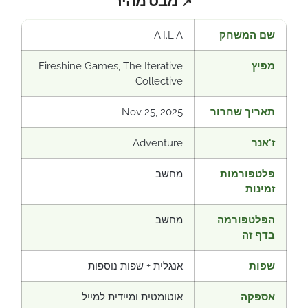
📌 מבט מהיר
שם המשחק
A.I.L.A
מפיץ
Fireshine Games, The Iterative
Collective
תאריך שחרור
Nov 25, 2025
ז'אנר
Adventure
פלטפורמות
מחשב
זמינות
הפלטפורמה
מחשב
בדף זה
שפות
אנגלית + שפות נוספות
אספקה
אוטומטית ומיידית למייל