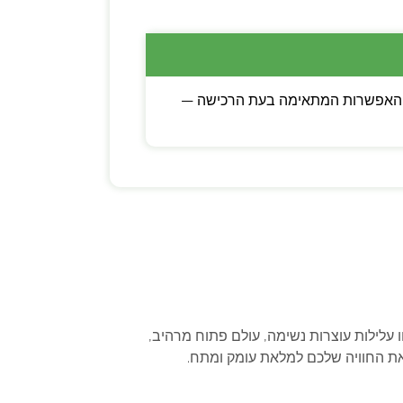
כם לבין קוד דיגיטלי. בוחרים את האפשרות המתאימה בעת הרכישה —
Assassin’s Creed Shadows (Go) עבור Xbox. במשחק הזה, תחוו עלילות עוצרות נשימה, עולם פתוח מרהיב,
 את החוויה שלכם למלאת עומק ומתח.