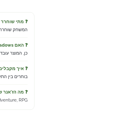
❓ מתי שוחרר Assassin's Creed Shadows?
המשחק שוחרר ב-Mar 19, 2025 מבית t
❓ האם Assassin's Creed Shadows עובד בישראל?
כן, המוצר עובד
❓ איך מקבלי
בוחרים בין התקנה אוטומטית לחשבו
❓ מה הז'אנר 
dventure, RPG.