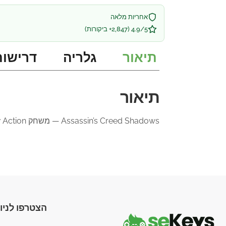
אחריות מלאה
4.9/5 (2,847+ ביקורות)
תיאור
גלריה
דרישות
תיאור
Assassin’s Creed Shadows — משחק Action זמין ב-SE-Keys עם אספקה מיידית ותמיכה מלאה בעברית.
הצטרפו לניוז