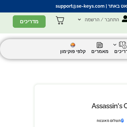
אט באתר |
support@se-keys.com
התחבר / הרשמה
מדריכים
ריכים
מאמרים
קלפי פוקימון
Assassin's 
🔒
תשלום מאובטח