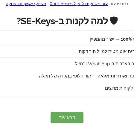
דפדפו עוד:
עוד משחקים ל-Xbox Series X|S
·
משחקי אקשן והרפתקה
🛡️ למה לקנות ב-SE-Keys?
1
— ישיר מהמפיץ
ית
אוטומטית למייל תוך דקות
ב-WhatsApp ובמייל
ח ו
אחריות מלאה
— קוד חלופי במקרה של תקלה
קרא עוד