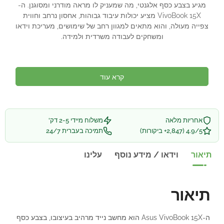
מגיע בצבע כסף אלגנטי, מה שמעניק לו מראה מודרני ומסוגנן. ה-
VivoBook 15X מציע יכולות עיבוד גבוהות, אחסון נרחב וחווית
צפייה מעולה, והוא מתאים למגוון רחב של שימושים, מעריכת וידאו
ומשחקים לעבודה משרדית ולמידה.
קרא עוד
אחריות מלאה
משלוח מיידי 2-5 דק'
4.9/5 (2,847+ ביקורות)
תמיכה בעברית 24/7
תיאור
וידאו / מידע נוסף
עלינו
תיאור
ה-Asus VivoBook 15X הוא מחשב נייד מרהיב בעיצובו, בצבע כסף