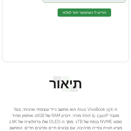
הודיעו לי כשהמוצר חוזר למלאי
תיאור
ה-Asus VivoBook 15X הוא מחשב נייד עוצמתי ואיכותי, בעל
מעבד Intel I5-1340P מהיר, זיכרון RAM של 16GB ואחסון מהיר
מסוג NVME בנפח של 1TB. מסך ה-OLED שלו ברזולוציה של 2.8K
מציע חווית צפייה מרהיבה, עם צבעים חיים ופרטים חדים. המחשב