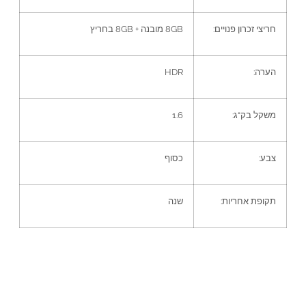
חריצי זכרון פנויים
:
8GB
מובנה
+ 8GB
בחריץ
הערה
:
HDR
משקל בק
“
ג
:
1.6
צבע
:
כסוף
תקופת אחריות
:
שנה