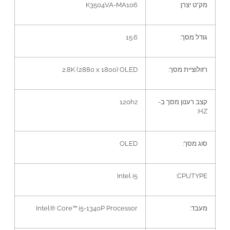
מק
“
ט יצרן
:
K3504VA-MA106
גודל מסך
:
15.6
רזולוציית מסך
:
2.8K (2880 x 1800) OLED
קצב רענון מסך ב
-
120hz
HZ:
סוג מסך
:
OLED
Intel i5
CPUTYPE:
מעבד
:
Intel® Core™ i5-1340P Processor