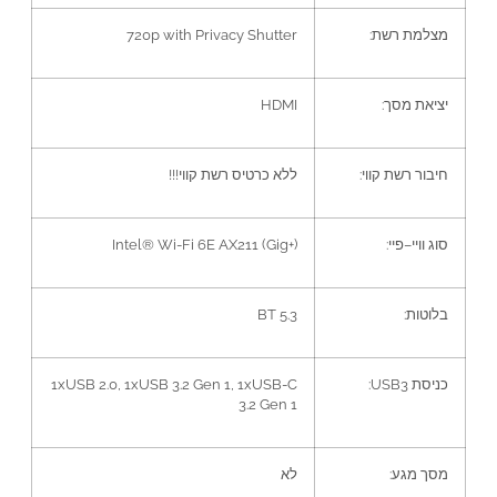
מצלמת רשת
:
720p with Privacy Shutter
יציאת מסך
:
HDMI
חיבור רשת קווי
:
ללא כרטיס רשת קווי
!!!
סוג וויי
–
פיי
:
Intel® Wi-Fi 6E AX211 (Gig+)
בלוטות
:
BT 5.3
כניסת
USB3:
1xUSB 2.0, 1xUSB 3.2 Gen 1, 1xUSB-C
3.2 Gen 1
מסך מגע
:
לא