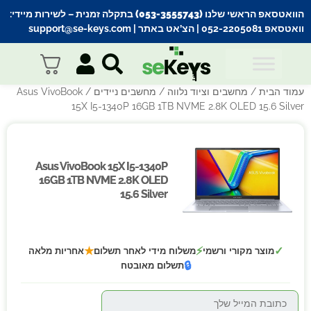
הוואטסאפ הראשי שלנו (053-3555743) בתקלה זמנית
– לשירות מיידי:
וואטסאפ 052-2205081
| הצ’אט באתר |
support@se-keys.com
עמוד הבית
/
מחשבים וציוד נלווה
/
מחשבים ניידים
/ Asus VivoBook
15X I5-1340P 16GB 1TB NVME 2.8K OLED 15.6 Silver
Asus VivoBook 15X I5-1340P
Asus VivoBook 15X I5-1340P
16GB 1TB NVME 2.8K OLED
16GB 1TB NVME 2.8K OLED
15.6 Silver
15.6 Silver
★
⚡
✓
מוצר מקורי ורשמי
משלוח מידי לאחר תשלום
אחריות מלאה
🔒
תשלום מאובטח