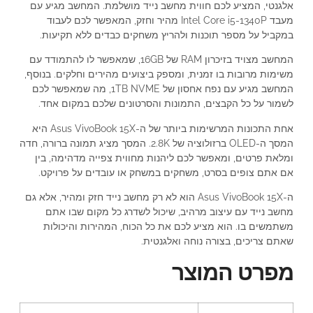
אלגנטי, המציע לכם חווית מחשב נייד מושלמת. המחשב מגיע עם
מעבד Intel Core i5-1340P מהיר וחזק, המאפשר לכם לעבוד
במקביל על מספר תוכנות ולהריץ משחקים כבדים ללא תקיעות.
המחשב מצויד בזיכרון RAM של 16GB, שמאפשר לו להתמודד עם
משימות מרובות בו זמנית, ומספק ביצועים מהירים וחלקים. בנוסף,
המחשב מגיע עם נפח אחסון של 1TB NVME, מה שמאפשר לכם
לשמור על כל הקבצים, התמונות והסרטונים שלכם במקום אחד.
אחת התכונות המרשימות ביותר של ה-Asus VivoBook 15X היא
המסך ה-OLED ברזולוציה של 2.8K. המסך מציג תמונה ברורה, חדה
ומלאת פרטים, ומאפשר לכם ליהנות מחווית צפייה מדהימה, בין
אם אתם צופים בסרט, משחקים במשחק או עובדים על פרויקט.
ה-Asus VivoBook 15X הוא לא רק מחשב נייד חזק ומהיר, אלא גם
מחשב נייד עם עיצוב מרהיב, שיכול לשדרג כל מקום שבו אתם
משתמשים בו. הוא מציע לכם את כל הכוח, המהירות והיכולות
שאתם צריכים, בצורה נוחה ואלגנטית.
מפרט המוצר