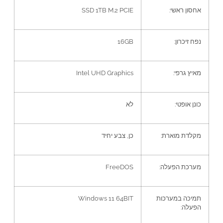
אחסון ראשי
:
SSD 1TB M.2 PCIE
נפח זיכרון
:
16GB
מאיץ גרפי
:
Intel UHD Graphics
כונן אופטי
:
לא
מקלדת מוארת
:
כן
,
צבע יחיד
מערכת הפעלה
:
FreeDOS
תמיכה במערכות
Windows 11 64BIT
הפעלה
: