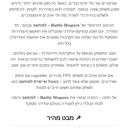
אנרגטיים ועד כלי הרס כבדים, כאשר כל נשק מרגיש ייחודי ודורש
סגנון משחק שונה. בנוסף, תצטרכו לנוע במהירות, לקפוץ, להתחמק
ולשלוט בזירה כדי לשרוד מול גלי אויבים אינטנסיביים.
העיצוב הוויזואלי של
Battle Shapers – למחשב
צבעוני, חד
ומודרני, עם סגנון קומיקס-עתידני שמבליט את האקשן והמהירות.
הפסקול הדינמי מלווה את הקרבות ומעצים את תחושת האדרנלין
בכל רגע.
מצב המשחק מבוסס על התקדמות הדרגתית – גם אם נפלתם,
תצברו שדרוגים ויכולות שיעזרו לכם להשתפר בריצות הבאות. זהו
שילוב מושלם בין אתגר לתגמול, שמחזיק אתכם חוזרים שוב ושוב.
אם אתם אוהבים משחקי FPS מהירים, roguelite עם עומק
ושדרוגים, ואקשן שלא עוצר לרגע –
באטל שייפרס למחשב
הוא
משחק שאתם פשוט חייבים לנסות.
אל תחכו – הזמינו עכשיו את
Battle Shapers – למחשב
והפכו
לכוח הבלתי ניתן לעצירה בעולם עתידני מסוכן!
📌 מבט מהיר