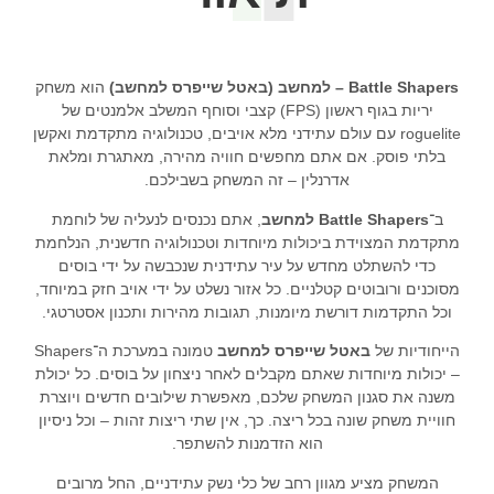
Battle Shapers – למחשב (באטל שייפרס למחשב)
הוא משחק
יריות בגוף ראשון (FPS) קצבי וסוחף המשלב אלמנטים של
roguelite עם עולם עתידני מלא אויבים, טכנולוגיה מתקדמת ואקשן
בלתי פוסק. אם אתם מחפשים חוויה מהירה, מאתגרת ומלאת
אדרנלין – זה המשחק בשבילכם.
ב־
Battle Shapers למחשב
, אתם נכנסים לנעליה של לוחמת
מתקדמת המצוידת ביכולות מיוחדות וטכנולוגיה חדשנית, הנלחמת
כדי להשתלט מחדש על עיר עתידנית שנכבשה על ידי בוסים
מסוכנים ורובוטים קטלניים. כל אזור נשלט על ידי אויב חזק במיוחד,
וכל התקדמות דורשת מיומנות, תגובות מהירות ותכנון אסטרטגי.
הייחודיות של
באטל שייפרס למחשב
טמונה במערכת ה־Shapers
– יכולות מיוחדות שאתם מקבלים לאחר ניצחון על בוסים. כל יכולת
משנה את סגנון המשחק שלכם, מאפשרת שילובים חדשים ויוצרת
חוויית משחק שונה בכל ריצה. כך, אין שתי ריצות זהות – וכל ניסיון
הוא הזדמנות להשתפר.
המשחק מציע מגוון רחב של כלי נשק עתידניים, החל מרובים