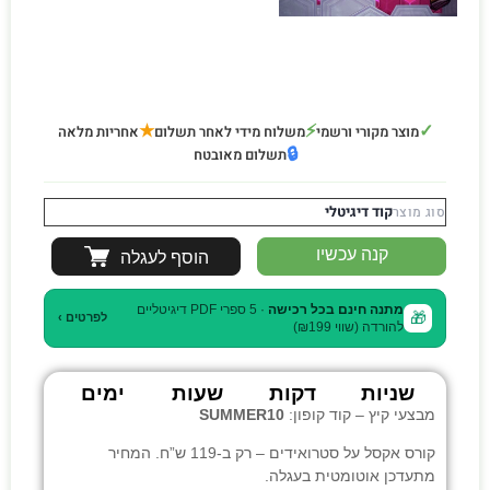
★
⚡
✓
מוצר מקורי ורשמי
משלוח מידי לאחר תשלום
אחריות מלאה
🔒
תשלום מאובטח
קוד דיגיטלי
סוג מוצר
קנה עכשיו
הוסף לעגלה
מתנה חינם בכל רכישה
· 5 ספרי PDF דיגיטליים
🎁
לפרטים ›
להורדה (שווי ₪199)
שניות
דקות
שעות
ימים
מבצעי קיץ – קוד קופון:
SUMMER10
קורס אקסל על סטרואידים
– רק ב-119 ש”ח. המחיר
מתעדכן אוטומטית בעגלה.