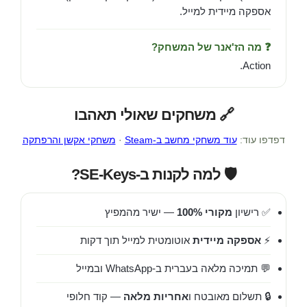
אספקה מיידית למייל.
❓ מה הז'אנר של המשחק?
Action.
🔗 משחקים שאולי תאהבו
דפדפו עוד:
עוד משחקי מחשב ב-Steam
·
משחקי אקשן והרפתקה
🛡️ למה לקנות ב-SE-Keys?
✅ רישיון
מקורי 100%
— ישיר מהמפיץ
⚡
אספקה מיידית
אוטומטית למייל תוך דקות
💬 תמיכה מלאה בעברית ב-WhatsApp ובמייל
🔒 תשלום מאובטח ו
אחריות מלאה
— קוד חלופי