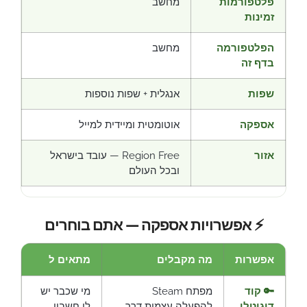
פלטפורמות
מחשב
זמינות
הפלטפורמה
מחשב
בדף זה
שפות
אנגלית + שפות נוספות
אספקה
אוטומטית ומיידית למייל
אזור
Region Free — עובד בישראל
ובכל העולם
⚡ אפשרויות אספקה — אתם בוחרים
אפשרות
מה מקבלים
מתאים ל
🔑 קוד
מפתח Steam
מי שכבר יש
דיגיטלי
להפעלה עצמית דרך
לו חשבון