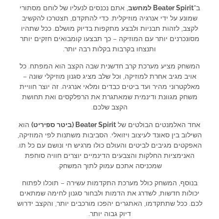
ב־
Beater Spirit למחשב
, אתם נכנסים לנעליו של לוחם מסתורי
שמונע על ידי אנרגיה מוזיקלית. כדי להתקדם, תצטרכו להקשיב
לקצב, לזהות תבניות ולבצע מתקפות בדיוק מושלם. ככל שתהיו
מסונכרנים יותר עם המוזיקה – כך תבצעו קומבואים חזקים יותר
ותנצחו בקרבות בקלות רבה יותר.
המשחק מציע מערכת קרב חדשנית שבה הקצב הוא המפתח. כל
אויב מגיב אחרת למוזיקה, וכל שלב מציג סגנון מוזיקלי שונה –
מאלקטרוני מהיר ועד ביטים כבדים ומלאי אנרגיה. זה יוצר חוויית
משחק מגוונת ודינמית שמאתגרת את הרפלקסים ואת תחושת
הקצב שלכם.
אחד האלמנטים הבולטים של
Beater Spirit (ביטר ספיריט)
הוא
השילוב בין סאונד לעיצוב ויזואלי. הסביבות משתנות לפי המוזיקה,
האפקטים מגיבים לביטים והעולם כולו מרגיש חי ונושם עם כל תו.
האנימציות החלקות והצבעים הדינמיים יוצרים חוויה סוחפת
שמכניסה אתכם עמוק לתוך המשחק.
בנוסף, המשחק כולל מערכת התקדמות עשירה – תוכלו לפתוח
יכולות חדשות, לשדרג את הדמות ולבחור סגנון לחימה שמתאים
לכם. ככל שתתקדמו, האתגרים יהפכו מורכבים יותר, והקצב ידרוש
דיוק גבוה יותר.