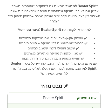
Beater Spirit למחשב
מתאים גם לשחקנים שאוהבים משחקי
אקשן וגם לאוהבי מוזיקה שמחפשים חוויה אינטראקטיבית שונה.
השילוב בין קצב, תנועה וקרב יוצר משחק ממכר שמספק סיפוק בכל
הצלחה.
למה כדאי לקנות את
Beater Spirit (ביטר ספיריט)
?
✔️ משחק אקשן-קצב ייחודי עם מכניקות חדשניות
✔️ קרבות שמתוזמנים לפי מוזיקה – חוויה סוחפת
✔️ עיצוב ויזואלי דינמי שמגיב לביטים
✔️ מגוון סגנונות מוזיקה ואתגרים משתנים
✔️ חוויית משחק ממכרת עם ערך חזרתי גבוה
אם אתם מוכנים להילחם לפי הקצב ולהרגיש כל ביט –
Beater
Spirit למחשב
מחכה לכם. האם תוכלו לשלוט בקצב… ולהפוך
ללוחמים אמיתיים?
📌 מבט מהיר
שם המשחק
Beater Spirit