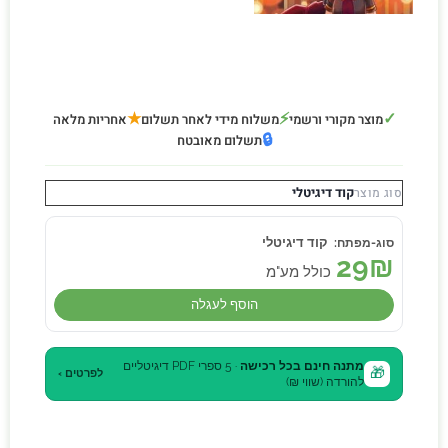
★
⚡
✓
מוצר מקורי ורשמי
משלוח מידי לאחר תשלום
אחריות מלאה
🔒
תשלום מאובטח
קוד דיגיטלי
סוג מוצר
קוד דיגיטלי
29
₪
כולל מע"מ
הוסף לעגלה
מתנה חינם בכל רכישה
· 5 ספרי PDF דיגיטליים
🎁
לפרטים ›
להורדה (שווי ₪)