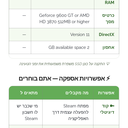
RAM
כרטיס
Geforce 9600 GT or AMD
—
מסך
HD 3870 512MB or higher
—
Version 11
DirectX
אחסון
2 GB available space
—
💡 התקנה על כונן SSD משפרת משמעותית את זמני הטעינה.
⚡ אפשרויות אספקה — אתם בוחרים
אפשרות
מה מקבלים
מתאים ל
🔑 קוד
מפתח Steam
מי שכבר יש
דיגיטלי
להפעלה עצמית דרך
לו חשבון
האפליקציה
Steam