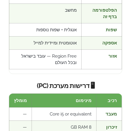
הפלטפורמה
מחשב
בדף זה
שפות
אנגלית + שפות נוספות
אספקה
אוטומטית ומיידית למייל
אזור
Region Free — עובד בישראל
ובכל העולם
🖥️ דרישות מערכת (PC)
רכיב
מינימום
מומלץ
מעבד
Core i5 or equivalent
—
זיכרון
8 GB RAM
—