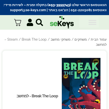
הוואטסאפ הראשי שלנו (053-3555743) בתקלה זמנית
– לשירות מיידי:
וואטסאפ 052-2205081
| הצ’אט באתר |
support@se-keys.com
עמוד הבית
/
משחקים
/
משחקי מחשב
/
Steam
/ Break The Loop –
למחשב
Break The Loop - למחשב
Break The Loop - למחשב