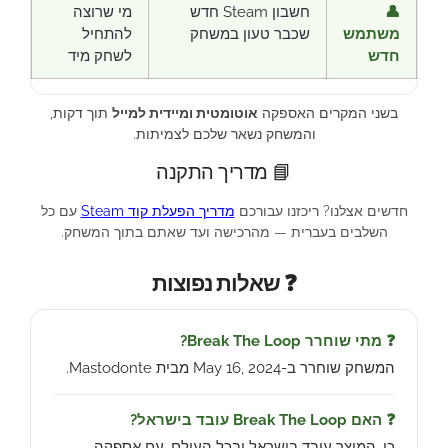
👤
חשבון Steam חדש
מי שרוצה
משתמש
שכבר טעון במשחק
להתחיל
חדש
לשחק מיד
בשני המקרים האספקה
אוטומטית ומיידית למייל
תוך דקות,
והמשחק נשאר שלכם לצמיתות.
📘 מדריך התקנה
חדשים אצלנו? ריכזנו עבורכם
מדריך הפעלת קוד Steam
עם כל
השלבים בעברית — מהרכישה ועד שאתם בתוך המשחק.
❓ שאלות נפוצות
❓ מתי שוחרר Break The Loop?
המשחק שוחרר ב-May 16, 2024 מבית Mastodonte.
❓ האם Break The Loop עובד בישראל?
כן, המוצר עובד בישראל ובכל העולם, עם אספקה