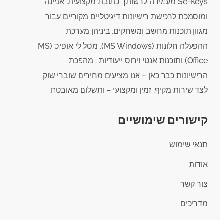
Se-Keys מעמידה לרשותך כתובת מקצועית, אמינה
ומוסמכת לרכישת רישיונות דיגיטליים מקוריים עבור
מגוון תוכנות מחשב ומשחקים, ביניהן מערכת
ההפעלה חלונות (MS Windows), מסלולי אופיס (MS
Office) ותוכנות אנטי וירוס ייעודיות . מהפכת
הרישיונות כבר כאן – אנו מציעים מחירים שוברי שוק
לצד שירות מקיף, זמין ומקצועי – ותשלום מאובטח.
קישורים שימושיים
תנאי שימוש
אודות
צור קשר
מדריכים