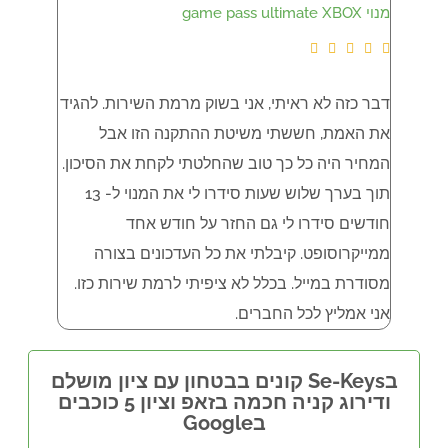
מנוי game pass ultimate XBOX
LTIMATE









דבר כזה לא ראיתי, אני בשוק מרמת השירות. להגיד
את האמת, חששתי משיטת ההתקנה הזו אבל
XBOX , עובד מצויין ! גם שירות מצויין
המחיר היה כל כך טוב שהחלטתי לקחת את הסיכון.
תוך בערך שלוש שעות סידרו לי את המנוי ל- 13
חודשים סידרו לי גם החזר על חודש אחד
ממייקרוסופט. קיבלתי את כל העדכונים בצורה
מסודרת במייל. בכלל לא ציפיתי לרמת שירות כזו.
אני אמליץ לכל החברים.
בSe-Keys קונים בבטחון עם ציון מושלם
ודירוג קניה חכמה בזאפ וציון 5 כוכבים
בGoogle