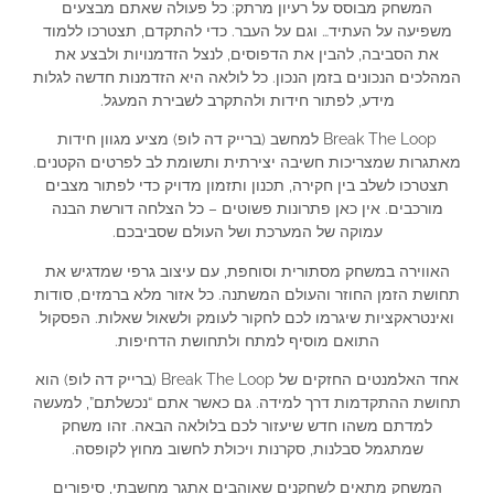
המשחק מבוסס על רעיון מרתק: כל פעולה שאתם מבצעים
משפיעה על העתיד… וגם על העבר. כדי להתקדם, תצטרכו ללמוד
את הסביבה, להבין את הדפוסים, לנצל הזדמנויות ולבצע את
המהלכים הנכונים בזמן הנכון. כל לולאה היא הזדמנות חדשה לגלות
מידע, לפתור חידות ולהתקרב לשבירת המעגל.
Break The Loop למחשב (ברייק דה לופ) מציע מגוון חידות
מאתגרות שמצריכות חשיבה יצירתית ותשומת לב לפרטים הקטנים.
תצטרכו לשלב בין חקירה, תכנון ותזמון מדויק כדי לפתור מצבים
מורכבים. אין כאן פתרונות פשוטים – כל הצלחה דורשת הבנה
עמוקה של המערכת ושל העולם שסביבכם.
האווירה במשחק מסתורית וסוחפת, עם עיצוב גרפי שמדגיש את
תחושת הזמן החוזר והעולם המשתנה. כל אזור מלא ברמזים, סודות
ואינטראקציות שיגרמו לכם לחקור לעומק ולשאול שאלות. הפסקול
התואם מוסיף למתח ולתחושת הדחיפות.
אחד האלמנטים החזקים של Break The Loop (ברייק דה לופ) הוא
תחושת ההתקדמות דרך למידה. גם כאשר אתם “נכשלתם”, למעשה
למדתם משהו חדש שיעזור לכם בלולאה הבאה. זהו משחק
שמתגמל סבלנות, סקרנות ויכולת לחשוב מחוץ לקופסה.
המשחק מתאים לשחקנים שאוהבים אתגר מחשבתי, סיפורים