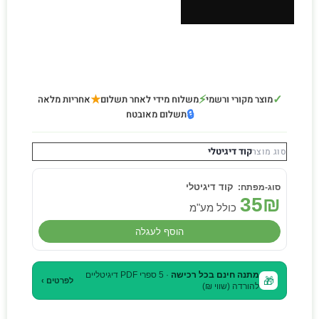
★
⚡
✓
מוצר מקורי ורשמי
משלוח מידי לאחר תשלום
אחריות מלאה
🔒
תשלום מאובטח
קוד דיגיטלי
סוג מוצר
קוד דיגיטלי
35
₪
כולל מע"מ
הוסף לעגלה
מתנה חינם בכל רכישה
· 5 ספרי PDF דיגיטליים
🎁
לפרטים ›
להורדה (שווי ₪)