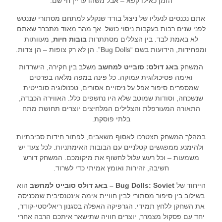
הזמן כאילו קפא – אבל משהו עדיין חי שם.
אתם נכנסים לנעליו של ניצול בודד שנקלע למתחם מסתורי שננטש
לפני שנים רבות בעקבות ניסוי כושל. אך מהר מאוד מתברר שאתם
לא באמת לבד. בין הצללים מסתתרות
בובות חיות
, מעוותות
ומפחידות, הידועות בשם “Bug Dolls”. הן לא רק צופות – הן צדות.
המשחק
באג דולס: סובייט למחשב
משלב בין חקירה, הישרדות
ואימה פסיכולוגית עמוקה. כל פינה במפה מלאה בפרטים
שמספרים סיפור אפל על ניסויים אסורים, טכנולוגיה סובייטית
שנשכחה, וסודות שמוטב שלא היו נחשפים כלל. האווירה הכבדה,
התאורה המעורפלת והצלילים המלחיצים יוצרים תחושת מתח
בלתי פוסקת.
במהלך המשחק תצטרכו לאסוף משאבים, לפתור חידות סביבתיות
ולהימנע ממפגשים קטלניים עם הבובות האימתניות. לכל צעד יש
משמעות – וכל רעש עלול לחשוף את מיקומכם. המשחק דורש
חשיבה, זהירות ואומץ אמיתי כדי לשרוד.
הייחוד של
Bug Dolls: Soviet – באג דולס סובייט למחשב
הוא
בשילוב בין סיפור מסתורי לבין חוויית אימה אינטנסיבית שמכניסה
את השחקן ללחץ תמידי. הגרפיקה האפלה בסגנון ריאליסטי-קודר,
יחד עם פסקול מצמרר, יוצרים חוויה שתישאר איתכם הרבה אחרי