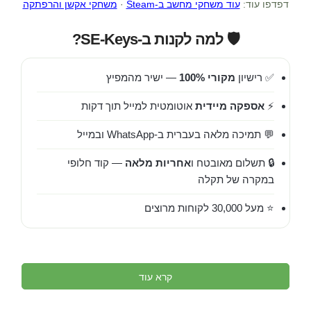
דפדפו עוד:
עוד משחקי מחשב ב-Steam
·
משחקי אקשן והרפתקה
🛡️ למה לקנות ב-SE-Keys?
✅ רישיון
מקורי 100%
— ישיר מהמפיץ
⚡
אספקה מיידית
אוטומטית למייל תוך דקות
💬 תמיכה מלאה בעברית ב-WhatsApp ובמייל
🔒 תשלום מאובטח ו
אחריות מלאה
— קוד חלופי
במקרה של תקלה
⭐ מעל 30,000 לקוחות מרוצים
קרא עוד