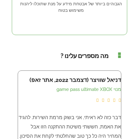
הגבוהים ביותר של אבטחת מידע על מנת שתוכלו ליהנות
משימוש בטוח
מה מספרים עלינו ?
דניאל שוויצר (דצמבר 2022, אתר זאפ)
איתי שמש (נו
מנוי game pass ultimate XBOX
LTIMATE









דבר כזה לא ראיתי, אני בשוק מרמת השירות. להגיד
את האמת, חששתי משיטת ההתקנה הזו אבל
XBOX , עובד מצויין ! גם שירות מצויין
המחיר היה כל כך טוב שהחלטתי לקחת את הסיכון.