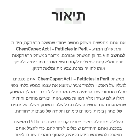
תיאור
אם אתם מחפשים משחק מחשב ייחודי שמשלב הרפתקה, חידות
ואת עולם המדע –
ChemCaper: Act I – Petticles in Peril
למחשב
הוא בדיוק המשחק עבורכם. מדובר במשחק הרפתקאות
חכם ומלא קסם שמצליח לקחת נושא מורכב כמו כימיה ולהפוך
אותו לחוויה מהנה, צבעונית ומלאת דמיון.
במשחק
ChemCaper: Act I – Petticles in Peril
, אתם נכנסים
לנעליו של ראסטי, תלמיד צעיר שמוצא את עצמו במסע בלתי צפוי
בעולם מסתורי שבו הכימיה היא המפתח לכל דבר. במהלך המשחק
תגלו עולם עשיר ומלא דמויות משעשעות, יצורים מוזרים וחידות
שמאתגרות את החשיבה שלכם. כל שלב במשחק משלב אלמנטים
של פתרון בעיות, ניסויים כימיים וחקירה של סביבות ייחודיות.
העלילה מתחילה כאשר יצורים קטנים בשם Petticles נמצאים
בסכנה, ואתם היחידים שיכולים לעזור להם. כדי להציל אותם
תצטרכו להשתמש בידע בכימיה, לאסוף חומרים שונים, ליצור