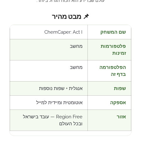
עולם שבו ידע הוא הכוח הגדול ביותר.
📌 מבט מהיר
שם המשחק
ChemCaper: Act I
פלטפורמות
מחשב
זמינות
הפלטפורמה
מחשב
בדף זה
שפות
אנגלית + שפות נוספות
אספקה
אוטומטית ומיידית למייל
אזור
Region Free — עובד בישראל
ובכל העולם