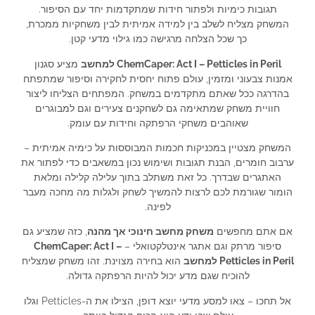
תגובות כימיות ולפתור חידות שמתקדמות יחד עם הסיפור.
המשחק מצליח לשלב בין למידה אמיתית לבין משחקיות ממכרת,
כך שכל הצלחה מרגישה כמו גילוי מדעי קטן.
ChemCaper: Act I – Petticles in Peril למחשב
מציע סגנון
אמנות צבעוני ומזמין, עולם פתוח יחסית לחקירה וסיפור שמתפתח
בהדרגה ככל שאתם מתקדמים במשחק. המפתחים הצליחו ליצור
חוויית משחק שמתאימה גם לשחקנים צעירים וגם למבוגרים
שאוהבים משחקי הרפתקה וחידות עם עומק.
המשחק מצטיין במכניקות חכמות המבוססות על כימיה אמיתית –
ערבוב חומרים, הבנת תגובות ושימוש נכון במשאבים כדי לפתור את
האתגרים שבדרך. כל זאת משתלב בתוך עלילה קלילה ומלאת
הומור שגורמת לכם לרצות להמשיך לשחק ולגלות מה מחכה מעבר
לפינה.
אם אתם מחפשים
משחק מחשב חינוכי אך מהנה
, כזה שמציע גם
סיפור מרתק וגם אתגר אינטלקטואלי –
ChemCaper: Act I –
Petticles in Peril למחשב
הוא בחירה מצוינת. זהו משחק שמצליח
להוכיח שגם מדע יכול להיות הרפתקה גדולה.
אל תחכו – צאו למסע מדעי יוצא דופן, הצילו את ה-Petticles וגלו