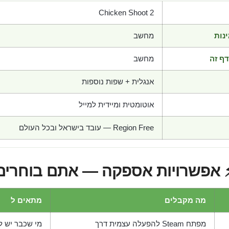
Chicken Shoot 2
נות
מחשב
ף זה
מחשב
אנגלית + שפות נוספות
אוטומטית ומיידית למייל
Region Free — עובד בישראל ובכל העולם
 אפשרויות אספקה — אתם בוחרים
מה מקבלים
מתאים ל
מפתח Steam להפעלה עצמית דרך
מי שכבר יש לו חש