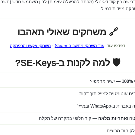
כישה בין קוד דיגיטלי (מפתח להפעלה עצמית) לבין משתמש חדש (חשבון
ה מיידית למייל.
🔗 משחקים שאולי תאהבו
דפדפו עוד:
עוד משחקי מחשב ב-Steam
·
משחקי אקשן והרפתקה
🛡️ למה לקנות ב-SE-Keys?
1
— ישיר מהמפיץ
ית
אוטומטית למייל תוך דקות
ב-WhatsApp ובמייל
ח ו
אחריות מלאה
— קוד חלופי במקרה של תקלה