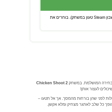
💡 שימו לב: ניתן לבחור בין קוד דיגיטלי (מפתח Steam להפעלה עצמית) לבין משתמש חדש (חשבון Steam טעון במשחק). בוחרים את
חירה המושלמת. במשחק
Chicken Shoot 2
כולים לעצור אותן!
לות לפני שהן בורחות מהמסך. אך אל תטעו –
שהופך כל שלב לאתגר מצחיק ומלא אקשן.