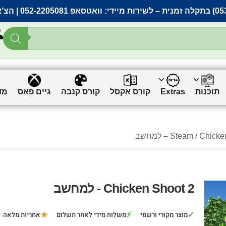
– לשירות מיידי:
וואטסאפ 052-2205081
| הצ’
תוכנות
Extras
קורס אקסל
קורס קנבה
גיים פאס
מד
Chic – למחשב
Steam
Chicken Shoot 2 - למחשב
★
⚡
✓
מוצר מקורי ורשמי
משלוח מידי לאחר תשלום
אחריות מלאה