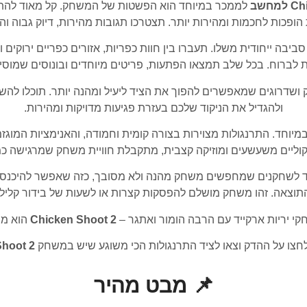
מחשב
לממכר במיוחד הוא הפשטות של המשחק. קל מאוד להתחיל
כות לחכמות ומהירות יותר. תצטרכו תגובות מהירות, דיוק גבוה והרב
סביבה ייחודית משלו. תעברו בין חוות כפריות, אזורים כפריים ירוקי
לברוח. בכל שלב תמצאו הפתעות, פריטים מיוחדים ובונוסים שמוסיפי
ק ושדרוגים שמאפשרים להפוך את הציד ליעיל ומהנה יותר. תוכלו להשת
ולהגדיל את הניקוד שלכם בעזרת פגיעות מדויקות ומהירות.
וחד. התרנגולות מצוירות בצורה קומית וחמודה, והאנימציות המוגז
ליים משעשעים ומוזיקה קצבית, מתקבלת חוויית משחק שמרגישה כמו
לשחקנים שמחפשים משחק מהנה ולא מסובך, כזה שאפשר להיכנס אל
תוצאה. זהו משחק מושלם להפסקות קצרות או לשעות של בידור קליל.
י יריות ארקייד עם הרבה הומור ואתגר –
Chicken Shoot 2
הוא מש
 לחצו על ההדק וצאו לציד התרנגולות הכי משוגע שיש במשחק
Shoot 2
📌 מבט מהיר