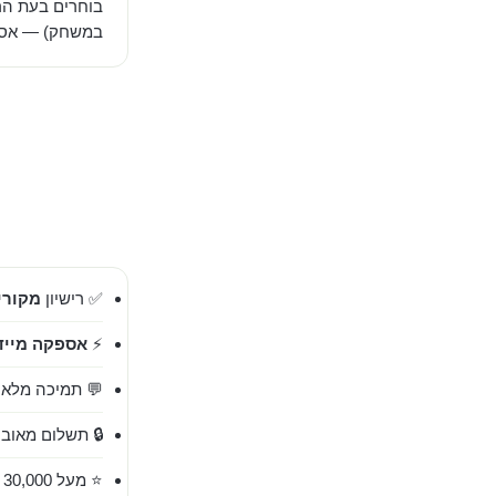
בוחרים בעת הר
במשחק) — אספק
✅ רישיון
מקורי 00%
⚡
אספקה מייד
💬 תמיכה מלאה בעברית 
🔒 תשלום מאובט
⭐ מעל 30,000 לקוחות מרוצים