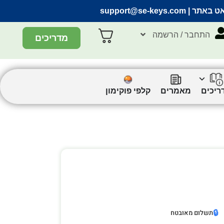
אט באתר |
support@se-keys.com
התחבר / הרשמה
מדריכים
ריכים
מאמרים
קלפי פוקימון
🔒
תשלום מאובטח