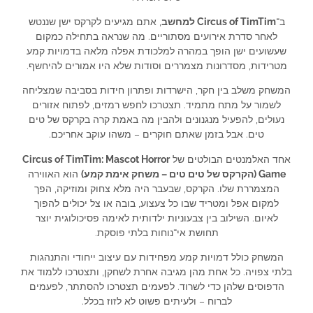
ב־
Circus of TimTim למחשב
, אתם מגיעים לקרקס ישן שננטש
לאחר סדרת אירועים מסתוריים. מה שנראה בתחילה כמקום
שעשועים ישן הופך במהרה למלכודת אפלה מלאה בדמויות קמע
מטרידות, מסדרונות מצמררים וסודות שלא היו אמורים להיחשף.
המשחק משלב בין חקר, הישרדות ופתרון חידות בסביבה שמצליחה
לשמור על מתח מתמיד. תצטרכו לחפש רמזים, לפתוח אזורים
נעולים, להפעיל מנגנונים ולהבין מה באמת קרה בקרקס של טים
טים. אבל בזמן שאתם חוקרים – משהו עוקב אחריכם.
אחד האלמנטים הבולטים של
Circus of TimTim: Mascot Horror
Game (הקרקס של טים טים – משחק אימת קמע)
הוא האווירה
המצמררת שלו. הקרקס, שבעבר היה מלא צחוק ומוזיקה, הפך
למקום אפל ומטריד שבו כל צעצוע, בובה או צל יכולים להפוך
לאיום. השילוב בין צבעוניות ילדותית לאימה פסיכולוגית יוצר
תחושת אי־נוחות בלתי פוסקת.
המשחק כולל דמויות קמע מפחידות עם עיצוב ייחודי והתנהגות
בלתי צפויה. כל אחת מהן מגיבה אחרת לשחקן, ותצטרכו ללמוד את
הדפוסים שלהן כדי לשרוד. לפעמים תצטרכו להסתתר, לפעמים
לברוח – ולעיתים פשוט לא לזוז בכלל.