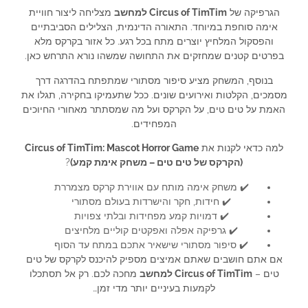
הגרפיקה של
Circus of TimTim למחשב
מצליחה ליצור חוויית
אימה סוחפת במיוחד. התאורה הדינמית, הצלילים הסביבתיים
והפסקול המלחיץ יוצרים מתח בכל רגע. כל אזור בקרקס מלא
בפרטים קטנים שמחזקים את התחושה שמשהו נורא התרחש כאן.
בנוסף, המשחק מציע סיפור מסתורי שמתפתח בהדרגה דרך
מסמכים, הקלטות ואירועים שונים. ככל שתעמיקו בחקירה, תגלו את
האמת על טים טים, על הקרקס ועל מה שמסתתר מאחורי החיוכים
המפחידים.
למה כדאי לקנות את
Circus of TimTim: Mascot Horror Game
(הקרקס של טים טים – משחק אימת קמע)
?
✔️ משחק אימה מותח עם אווירת קרקס מצמררת
✔️ חידות, חקר והישרדות בעולם מסתורי
✔️ דמויות קמע מפחידות ובלתי צפויות
✔️ גרפיקה אפלה ואפקטים קוליים מלחיצים
✔️ סיפור מסתורי שישאיר אתכם במתח עד הסוף
אם אתם חושבים שאתם אמיצים מספיק להיכנס לקרקס של טים
טים –
Circus of TimTim למחשב
מחכה לכם. רק אל תסתכלו
לקמעות בעיניים יותר מדי זמן…