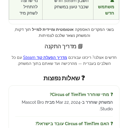
👤
חשבון Steam חדש
מי שרוצה
משתמש
שכבר טעון במשחק
להתחיל
חדש
לשחק מיד
בשני המקרים האספקה
אוטומטית ומיידית למייל
תוך דקות,
והמשחק נשאר שלכם לצמיתות.
📘 מדריך התקנה
חדשים אצלנו? ריכזנו עבורכם
מדריך הפעלת קוד Steam
עם כל
השלבים בעברית — מהרכישה ועד שאתם בתוך המשחק.
❓ שאלות נפוצות
❓ מתי שוחרר Circus of TimTim?
המשחק שוחרר ב-Mar 22, 2024 מבית Mascot Bro
Studio.
❓ האם Circus of TimTim עובד בישראל?