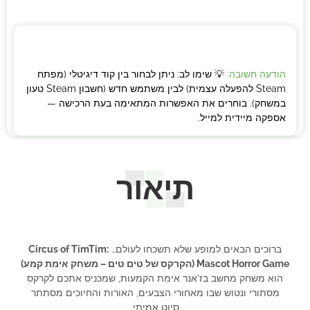
הודעה חשובה:
💡 שימו לב: ניתן לבחור בין קוד דיגיטלי (מפתח
Steam להפעלה עצמית) לבין משתמש חדש (חשבון Steam טעון
במשחק). בוחרים את האפשרות המתאימה בעת הרכישה —
אספקה מיידית למייל.
תיאור
ברוכים הבאים למופע שלא תשכחו לעולם…
Circus of TimTim:
Mascot Horror Game (הקרקס של טים טים – משחק אימת קמע)
הוא משחק מחשב בז’אנר אימת הקמעות, שמכניס אתכם לקרקס
מסתורי ונטוש שבו מאחורי הצבעים, האורות והחיוכים מסתתר
סיוט אמיתי.