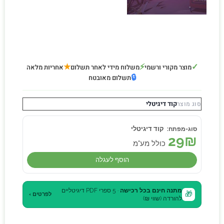
★
⚡
✓
מוצר מקורי ורשמי
משלוח מידי לאחר תשלום
אחריות מלאה
🔒
תשלום מאובטח
קוד דיגיטלי
סוג מוצר
קוד דיגיטלי
29
₪
כולל מע"מ
הוסף לעגלה
מתנה חינם בכל רכישה
· 5 ספרי PDF דיגיטליים
🎁
לפרטים ›
להורדה (שווי ₪)