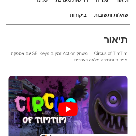
תיאור
גלריה
דרישות מערכת
עלינו
שאלות ותשובות
ביקורות
תיאור
Circus of TimTim — משחק Action זמין ב-SE-Keys עם אספקה
מיידית ותמיכה מלאה בעברית.