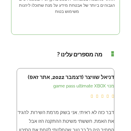
הגבוהים ביותר של אבטחת מידע על מנת שתוכלו ליהנות
משימוש בטוח
מה מספרים עלינו ?
דניאל שוויצר (דצמבר 2022, אתר זאפ)
איתי שמש (נו
מנוי game pass ultimate XBOX
LTIMATE









דבר כזה לא ראיתי, אני בשוק מרמת השירות. להגיד
את האמת, חששתי משיטת ההתקנה הזו אבל
XBOX , עובד מצויין ! גם שירות מצויין
המחיר היה כל כך טוב שהחלטתי לקחת את הסיכון.