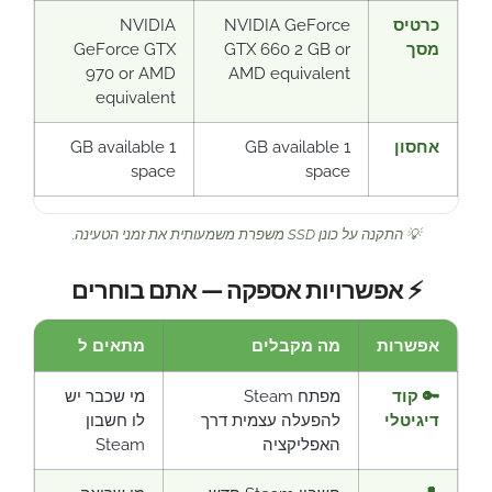
כרטיס
NVIDIA GeForce
NVIDIA
מסך
GTX 660 2 GB or
GeForce GTX
970 or AMD
AMD equivalent
equivalent
אחסון
1 GB available
1 GB available
space
space
💡 התקנה על כונן SSD משפרת משמעותית את זמני הטעינה.
⚡ אפשרויות אספקה — אתם בוחרים
אפשרות
מה מקבלים
מתאים ל
🔑 קוד
מפתח Steam
מי שכבר יש
דיגיטלי
להפעלה עצמית דרך
לו חשבון
האפליקציה
Steam