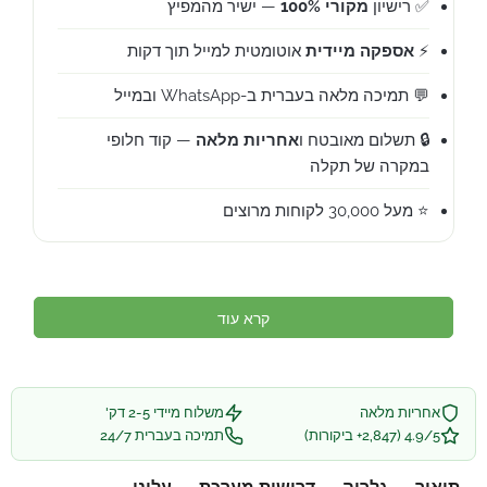
✅ רישיון
מקורי 100%
— ישיר מהמפיץ
⚡
אספקה מיידית
אוטומטית למייל תוך דקות
💬 תמיכה מלאה בעברית ב-WhatsApp ובמייל
🔒 תשלום מאובטח ו
אחריות מלאה
— קוד חלופי
במקרה של תקלה
⭐ מעל 30,000 לקוחות מרוצים
קרא עוד
אחריות מלאה
משלוח מיידי 2-5 דק'
4.9/5 (2,847+ ביקורות)
תמיכה בעברית 24/7