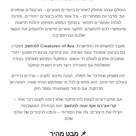
העולם עצמו מחולק לאזורים ביומיים מגוונים – מג’ונגלים שופעים
ועד מדבריות מסתוריים – וכל אזור מלא ביצורים ייחודיים, סודות
לגלות ואתגרים לפתור. במהלך המסע תפתחו יכולות חדשות
שיאפשרו לכם להתקדם, לחקור אזורים חדשים ולהעמיק את הקשר
שלכם עם הסביבה.
מעבר למשחקיות החדשנית,
Creatures of Ava למחשב
מצטיין
גם בעיצוב אמנותי עוצר נשימה, עם גרפיקה צבעונית וסגנון ייחודי
שמכניס אתכם לעולם חי ונושם. הפסקול המרגש משתלב בצורה
מושלמת עם האווירה ויוצר חוויה רגשית עמוקה.
זהו משחק שמדבר על חמלה, הבנה וחיבור לטבע – ערכים נדירים
בעולם הגיימינג. הוא מתאים לכל מי שמחפש חוויה שונה, רגועה אך
מרתקת, עם סיפור משמעותי ומסר חזק.
אם אתם רוצים לצאת להרפתקה שלא דומה לשום דבר אחר –
קריאצ’רס אוף אווה למחשב
הוא הבחירה המושלמת.
הצילו את היצורים, גלו את הסודות – והפכו לגיבורים של עולם
שלם.
📌 מבט מהיר