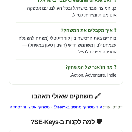
❓ האם Creatures of Ava עובד בישראל?
כן, המוצר עובד בישראל ובכל העולם, עם אספקה
אוטומטית ומיידית למייל.
❓ איך מקבלים את המשחק?
בוחרים בעת הרכישה בין קוד דיגיטלי (מפתח להפעלה
עצמית) לבין משתמש חדש (חשבון טעון במשחק) —
אספקה מיידית למייל.
❓ מה הז'אנר של המשחק?
Action, Adventure, Indie.
🔗 משחקים שאולי תאהבו
דפדפו עוד:
עוד משחקי מחשב ב-Steam
·
משחקי אקשן והרפתקה
🛡️ למה לקנות ב-SE-Keys?