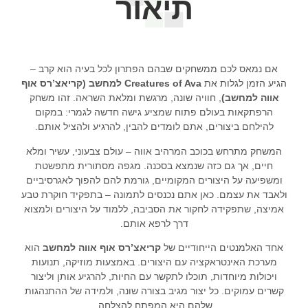
תיאור
אם נמאס לכם ממשחקים שבהם הפתרון לכל בעיה הוא קרב –
הגיע הזמן לגלות את
Creatures of Ava למחשב (קריאצ’רס אוף
אווה למחשב)
, חוויה שונה, מרגשת ומלאת השראה. זהו משחק
הרפתקאות בעולם פתוח שמציע גישה חדשה לגמרי: במקום
להילחם ביצורים, אתם לומדים להבין, להרגיע ולהציל אותם.
המשחק מתרחש בכוכב המרהיב אווה – עולם צבעוני, עשיר ומלא
חיים, אך גם כזה שנמצא בסכנה. מגפה מסתורית מתפשטת
ומשפיעה על היצורים המקומיים, גורמת להם להפוך לאגרסיביים
ולאבד את עצמם. כאן אתם נכנסים לתמונה – בתפקיד חוקרת טבע
אמיצה, שתפקידה לחקור את הסביבה, ללמוד על היצורים ולמצוא
דרך לרפא אותם.
אחד האלמנטים הייחודיים של
קריאצ’רס אוף אווה למחשב
הוא
מערכת האינטראקציה עם היצורים. באמצעות מוזיקה, תנועות
ויכולות מיוחדות, תוכלו לתקשר עם החיות, להרגיע אותן וליצור
קשרים עמוקים. כל יצור מגיב בצורה שונה, ולמידה של ההתנהגות
שלהם היא המפתח להצלחה.