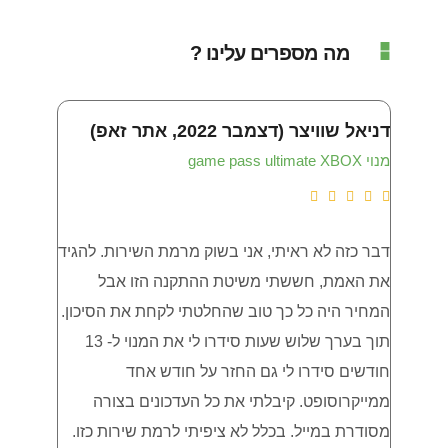
מה מספרים עלינו ?
דניאל שוויצר (דצמבר 2022, אתר זאפ)
איתי שמש (נ
מנוי game pass ultimate XBOX
LTIMATE









דבר כזה לא ראיתי, אני בשוק מרמת השירות. להגיד
את האמת, חששתי משיטת ההתקנה הזו אבל
XBOX , עובד מצויין ! גם שירות מצויין
המחיר היה כל כך טוב שהחלטתי לקחת את הסיכון.
תוך בערך שלוש שעות סידרו לי את המנוי ל- 13
חודשים סידרו לי גם החזר על חודש אחד
ממייקרוסופט. קיבלתי את כל העדכונים בצורה
מסודרת במייל. בכלל לא ציפיתי לרמת שירות כזו.