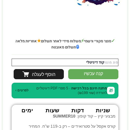
★
⚡
✓
מוצר מקורי ורשמי
משלוח מידי לאחר תשלום
אחריות מלאה
🔒
תשלום מאובטח
קוד דיגיטלי
סוג מוצר
קנה עכשיו
הוסף לעגלה
מתנה חינם בכל רכישה
· 5 ספרי PDF דיגיטליים
🎁
לפרטים ›
להורדה (שווי ₪199)
שניות
דקות
שעות
ימים
מבצעי קיץ – קוד קופון:
SUMMER10
קורס אקסל על סטרואידים
– רק ב-119 ש”ח. המחיר