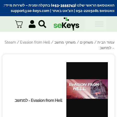
הוואטסאפ הראשי שלנו (053-3555743) בתקלה זמנית
– לשירות מיידי:
וואטסאפ 052-2205081
| הצ’אט באתר |
support@se-keys.com
עמוד הבית
/
משחקים
/
משחקי מחשב
/
/ Evasion from Hell
Steam
– למחשב
Evasion from Hell - למחשב
Evasion from Hell - למחשב