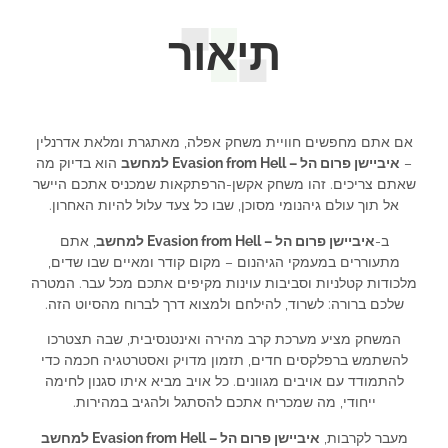
תיאור
אם אתם מחפשים חוויית משחק אפלה, מאתגרת ומלאת אדרנלין
–
איביישן פרום הל – Evasion from Hell למחשב
הוא בדיוק מה
שאתם צריכים. זהו משחק אקשן-הרפתקאות שמכניס אתכם היישר
אל תוך עולם גיהנומי מסוכן, שבו כל צעד עלול להיות האחרון.
ב-
איביישן פרום הל – Evasion from Hell למחשב
, אתם
מתעוררים במעמקי הגיהנום – מקום קודר ומאיים שבו שדים,
מלכודות קטלניות וסביבות עוינות מקיפים אתכם מכל עבר. המטרה
שלכם ברורה: לשרוד, להילחם ולמצוא דרך לברוח מהסיוט הזה.
המשחק מציע מערכת קרב מהירה ואינטנסיבית, שבה תצטרכו
להשתמש ברפלקסים חדים, תזמון מדויק ואסטרטגיה חכמה כדי
להתמודד עם אויבים מגוונים. כל אויב מביא איתו סגנון לחימה
ייחודי, מה שמכריח אתכם להסתגל ולהגיב במהירות.
מעבר לקרבות,
איביישן פרום הל – Evasion from Hell למחשב