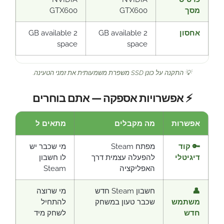
מסך
GTX600
GTX600
אחסון
2 GB available
2 GB available
space
space
💡 התקנה על כונן SSD משפרת משמעותית את זמני הטעינה.
⚡ אפשרויות אספקה — אתם בוחרים
אפשרות
מה מקבלים
מתאים ל
🔑 קוד
מפתח Steam
מי שכבר יש
דיגיטלי
להפעלה עצמית דרך
לו חשבון
האפליקציה
Steam
👤
חשבון Steam חדש
מי שרוצה
משתמש
שכבר טעון במשחק
להתחיל
חדש
לשחק מיד