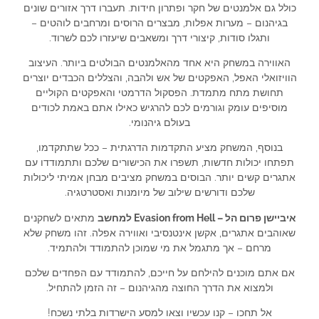
כולל גם אלמנטים של חקר ופתרון חידות. תעברו דרך אזורים שונים
בגיהנום – מערות אפלות, מבצרים הרוסים ומרחבים לוהטים –
ותגלו סודות, קיצורי דרך ומשאבים שיעזרו לכם לשרוד.
האווירה במשחק היא אחד מהאלמנטים הבולטים ביותר. העיצוב
הוויזואלי האפל, האפקטים של אש ולהבה, והצללים הכבדים יוצרים
תחושת מתח מתמדת. הפסקול הדרמטי והאפקטים הקוליים
מוסיפים עומק וגורמים לכם להרגיש כאילו אתם באמת לכודים
בעולם גיהנומי.
בנוסף, המשחק מציע התקדמות הדרגתית – ככל שתתקדמו,
תפתחו יכולות חדשות, תשפרו את הכישורים שלכם ותתמודדו עם
אתגרים קשים יותר. הבוסים במשחק מציבים מבחן אמיתי ליכולות
שלכם ודורשים שילוב של מיומנות ואסטרטגיה.
איביישן פרום הל – Evasion from Hell למחשב
מתאים לשחקנים
שאוהבים אתגרים, אקשן אינטנסיבי ואווירה אפלה. זהו משחק שלא
מרחם – אך מתגמל את מי שמוכן להתמודד ולהתמיד.
אם אתם מוכנים להילחם על חייכם, להתמודד עם הפחדים שלכם
ולמצוא את הדרך החוצה מהגיהנום – זה הזמן להתחיל.
אל תחכו – קנו עכשיו וצאו למסע הישרדות בלתי נשכח!