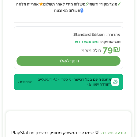
★
⚡
✓
מוצר מקורי ורשמי
משלוח מידי לאחר תשלום
אחריות מלאה
🔒
תשלום מאובטח
Standard Edition
משתמש חדש
79
₪
כולל מע"מ
הוסף לעגלה
מתנה חינם בכל רכישה
· 5 ספרי PDF דיגיטליים
🎁
לפרטים ›
להורדה (שווי ₪)
הודעה חשובה:
💡 שימו לב: המשחק מסופק כחשבון PlayStation