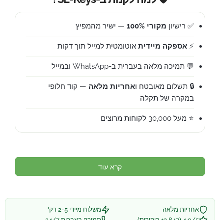
✅ רישיון
מקורי 100%
— ישיר מהמפיץ
⚡
אספקה מיידית
אוטומטית למייל תוך דקות
💬 תמיכה מלאה בעברית ב-WhatsApp ובמייל
🔒 תשלום מאובטח ו
אחריות מלאה
— קוד חלופי
במקרה של תקלה
⭐ מעל 30,000 לקוחות מרוצים
קרא עוד
אחריות מלאה
משלוח מיידי 2-5 דק'
4.9/5 (2,847+ ביקורות)
תמיכה בעברית 24/7