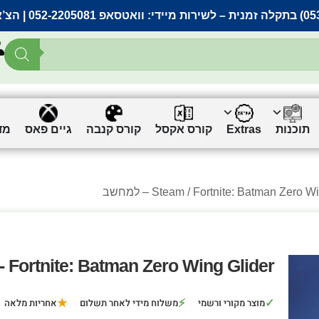
– לשירות מיידי:
וואטסאפ 052-2205081
| הצ’
תוכנות
Extras
קורס אקסל
קורס קנבה
גיים פאס
מד
Fortnite: Batman Zero W – למחשב
Steam
Fortnite: Batman Zero Wing Glider - למחשב
★
⚡
✓
מוצר מקורי ורשמי
משלוח מידי לאחר תשלום
אחריות מלאה