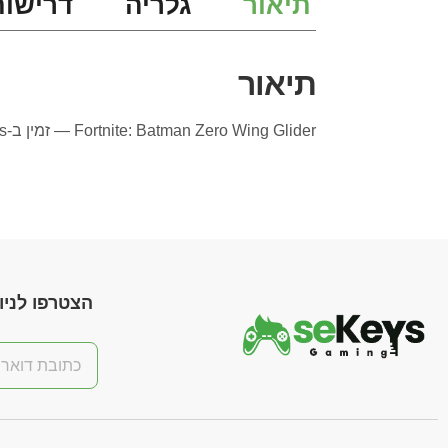
תיאור
גלריה
דרישות
תיאור
Fortnite: Batman Zero Wing Glider — זמין ב-SE-Keys עם אספקה מיידית ותמיכה מלאה בעברית.
הצטרפו לניוז