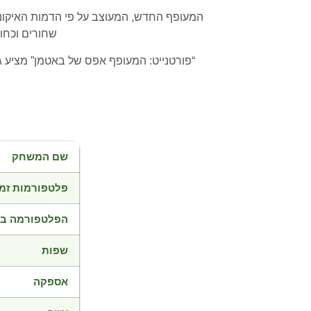
המעופף החדש, המעוצב על פי הדמות האיקונ
שחורים וכחול
“פורטנייט: המעופף אפס של באטמן” מציע
שם המשחק
פלטפורמות זמי
הפלטפורמה בד
שפות
אספקה