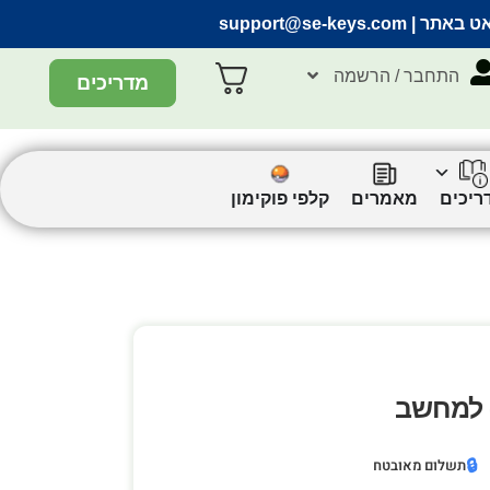
אט באתר |
support@se-keys.com
התחבר / הרשמה
מדריכים
ריכים
מאמרים
קלפי פוקימון
🔒
תשלום מאובטח