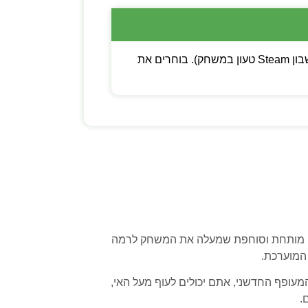
💡 שימו לב: ניתן לבחור בין קוד דיגיטלי (מפתח Steam להפעלה עצמית) לבין משתמש חדש (חשבון Steam טעון במשחק). בוחרים את
יבה, מותחת וסוחפת שמעלה את המשחק לרמה
המוערכת.
עופף החדשני, אתם יכולים לעוף מעל האי,
.