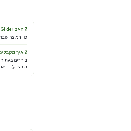
❓ האם Fortnite: Batman Zero Wing Glider עובד בישראל?
כן, המוצר עובד
❓ איך מקבלי
בוחרים בעת הר
במשחק) — אספק