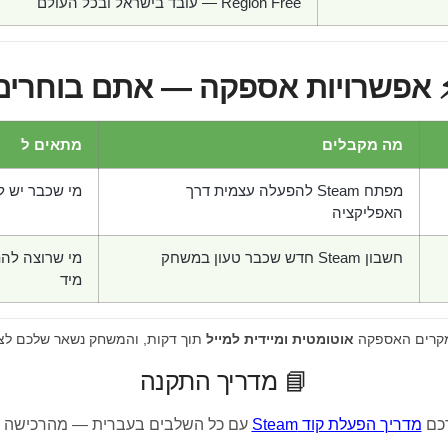
Region Free — עובד בישראל ובכל העולם
 אפשרויות אספקה — אתם בוחרים
מה מקבלים
מתאים ל
מפתח Steam להפעלה עצמית דרך
מי שכבר יש לו חש
האפליקציה
חשבון Steam חדש שכבר טעון במשחק
מי שרוצה לה
מיד
מקרים האספקה
אוטומטית ומיידית למייל
תוך דקות, והמשחק נשאר שלכם לצ
📘 מדריך התקנה
רכם
מדריך הפעלת קוד Steam
עם כל השלבים בעברית — מהרכישה 