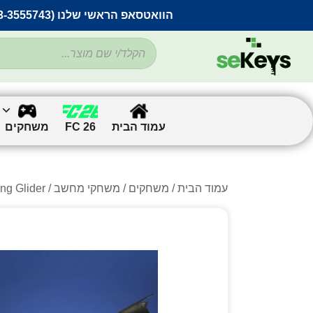
הוואטסאפ הראשי שלנו (053-3555743) בתקלה זמנית
עמוד הבית
FC 26
משחקים
עמוד הבית
/
משחקים
/
משחקי מחשב
/
/ ing Glider