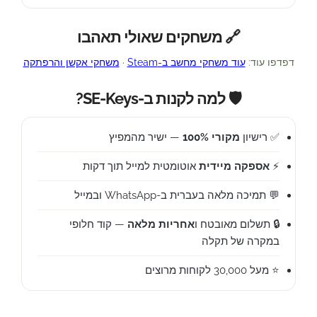
🔗 משחקים שאולי תאהבו
דפדפו עוד:
עוד משחקי מחשב ב-Steam
·
משחקי אקשן והרפתקה
🛡️ למה לקנות ב-SE-Keys?
✅ רישיון
מקורי 100%
— ישיר מהמפיץ
⚡
אספקה מיידית
אוטומטית למייל תוך דקות
💬 תמיכה מלאה בעברית ב-WhatsApp ובמייל
🔒 תשלום מאובטח ו
אחריות מלאה
— קוד חלופי
במקרה של תקלה
⭐ מעל 30,000 לקוחות מרוצים