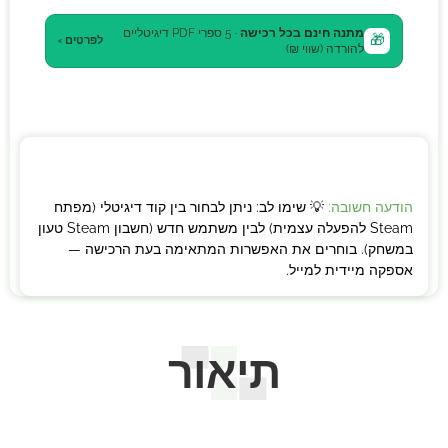
מתנה חינם בכל רכישה
· 5 ספרי PDF דיגיטליים
🎁
לפרטים ›
להורדה (שווי ₪)
הודעה חשובה:
💡 שימו לב: ניתן לבחור בין קוד דיגיטלי (מפתח
Steam להפעלה עצמית) לבין משתמש חדש (חשבון Steam טעון
במשחק). בוחרים את האפשרות המתאימה בעת הרכישה —
אספקה מיידית למייל.
תיאור