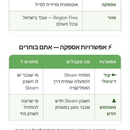
אספקה
אוטומטית ומיידית למייל
אזור
Region Free — עובד בישראל
ובכל העולם
⚡ אפשרויות אספקה — אתם בוחרים
אפשרות
מה מקבלים
מתאים ל
🔑 קוד
מפתח Steam
מי שכבר יש
דיגיטלי
להפעלה עצמית דרך
לו חשבון
האפליקציה
Steam
👤
חשבון Steam חדש
מי שרוצה
משתמש
שכבר טעון במשחק
להתחיל
חדש
לשחק מיד