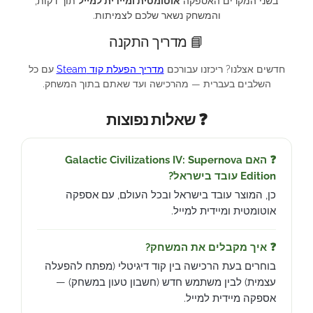
בשני המקרים האספקה
אוטומטית ומיידית למייל
תוך דקות,
והמשחק נשאר שלכם לצמיתות.
📘 מדריך התקנה
חדשים אצלנו? ריכזנו עבורכם
מדריך הפעלת קוד Steam
עם כל
השלבים בעברית — מהרכישה ועד שאתם בתוך המשחק.
❓ שאלות נפוצות
❓ האם Galactic Civilizations IV: Supernova
Edition עובד בישראל?
כן, המוצר עובד בישראל ובכל העולם, עם אספקה
אוטומטית ומיידית למייל.
❓ איך מקבלים את המשחק?
בוחרים בעת הרכישה בין קוד דיגיטלי (מפתח להפעלה
עצמית) לבין משתמש חדש (חשבון טעון במשחק) —
אספקה מיידית למייל.