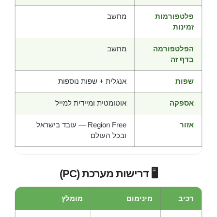
פלטפורמות
מחשב
זמינות
הפלטפורמה
מחשב
בדף זה
שפות
אנגלית + שפות נוספות
אספקה
אוטומטית ומיידית למייל
אזור
Region Free — עובד בישראל
ובכל העולם
🖥️ דרישות מערכת (PC)
רכיב
מינימום
מומלץ