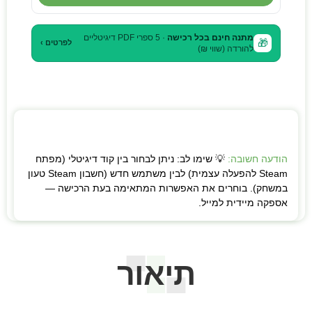
מתנה חינם בכל רכישה
· 5 ספרי PDF דיגיטליים
🎁
לפרטים ›
להורדה (שווי ₪)
הודעה חשובה:
💡 שימו לב: ניתן לבחור בין קוד דיגיטלי (מפתח
Steam להפעלה עצמית) לבין משתמש חדש (חשבון Steam טעון
במשחק). בוחרים את האפשרות המתאימה בעת הרכישה —
אספקה מיידית למייל.
תיאור