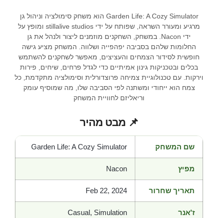
Garden Life: A Cozy Simulator הוא משחק סימולציה וניהול גן
מרגיע ומעורר השראה, שפותח על ידי stillalive studios ומופץ על
ידי Nacon. במשחק, השחקנים מוזמנים ליצור ולנהל את גן
החלומות שלהם בסביבה יפהפייה ושלווה. המשחק מציע גישה
חופשית לסידור הצמחים והעציצים, מאפשר לשחקנים להשתמש
בכלים ובטכניקות גינון אמיתיים כדי לגדל פרחים, שיחים, פירות
וירקות. עם טכנולוגיית צמיחה פרוצדורלית וסימולציה מתקדמת, כל
צמח הוא ייחודי ומשתנה לפי הסביבה שלו, מה שמוסיף עומק
וריאליזם לחוויית המשחק
📌 מבט מהיר
שם המשחק
Garden Life: A Cozy Simulator
מפיץ
Nacon
תאריך שחרור
Feb 22, 2024
ז'אנר
Casual, Simulation