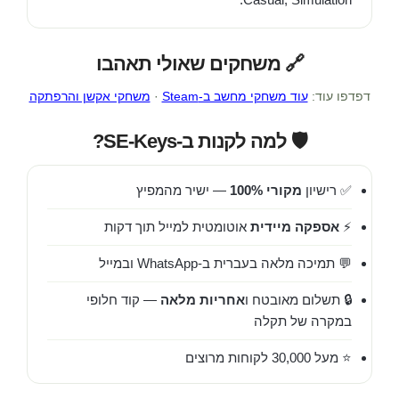
🔗 משחקים שאולי תאהבו
דפדפו עוד:
עוד משחקי מחשב ב-Steam
·
משחקי אקשן והרפתקה
🛡️ למה לקנות ב-SE-Keys?
✅ רישיון
מקורי 100%
— ישיר מהמפיץ
⚡
אספקה מיידית
אוטומטית למייל תוך דקות
💬 תמיכה מלאה בעברית ב-WhatsApp ובמייל
🔒 תשלום מאובטח ו
אחריות מלאה
— קוד חלופי
במקרה של תקלה
⭐ מעל 30,000 לקוחות מרוצים