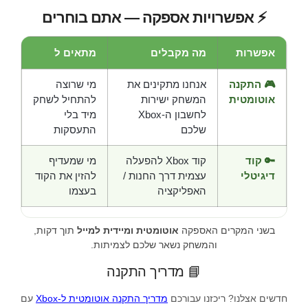
⚡ אפשרויות אספקה — אתם בוחרים
אפשרות
מה מקבלים
מתאים ל
🎮 התקנה
אנחנו מתקינים את
מי שרוצה
אוטומטית
המשחק ישירות
להתחיל לשחק
לחשבון ה-Xbox
מיד בלי
שלכם
התעסקות
🔑 קוד
קוד Xbox להפעלה
מי שמעדיף
דיגיטלי
עצמית דרך החנות /
להזין את הקוד
האפליקציה
בעצמו
בשני המקרים האספקה
אוטומטית ומיידית למייל
תוך דקות,
והמשחק נשאר שלכם לצמיתות.
📘 מדריך התקנה
חדשים אצלנו? ריכזנו עבורכם
מדריך התקנה אוטומטית ל-Xbox
עם