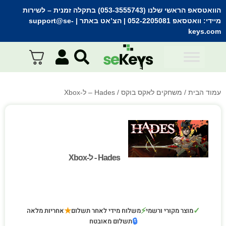
הוואטסאפ הראשי שלנו (053-3555743) בתקלה זמנית
– לשירות
מיידי:
וואטסאפ 052-2205081
| הצ’אט באתר |
support@se-
keys.com
עמוד הבית
/
משחקים לאקס בוקס
/ Hades – ל-Xbox
Hades - ל-Xbox
Hades - ל-Xbox
★
⚡
✓
מוצר מקורי ורשמי
משלוח מידי לאחר תשלום
אחריות מלאה
🔒
תשלום מאובטח