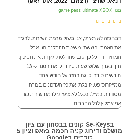
דניאל שוויצר (דצמבר 2022, אתר זאפ)
איתי שמש (נ
מנוי game pass ultimate XBOX
LTIMATE









דבר כזה לא ראיתי, אני בשוק מרמת השירות. להגיד
את האמת, חששתי משיטת ההתקנה הזו אבל
XBOX , עובד מצויין ! גם שירות מצויין
המחיר היה כל כך טוב שהחלטתי לקחת את הסיכון.
תוך בערך שלוש שעות סידרו לי את המנוי ל- 13
חודשים סידרו לי גם החזר על חודש אחד
ממייקרוסופט. קיבלתי את כל העדכונים בצורה
מסודרת במייל. בכלל לא ציפיתי לרמת שירות כזו.
אני אמליץ לכל החברים.
בSe-Keys קונים בבטחון עם ציון
מושלם ודירוג קניה חכמה בזאפ וציון 5
כוכבים בGoogle