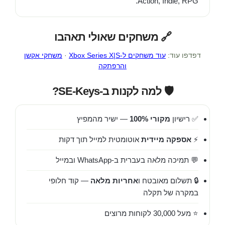
Action, Indie, RPG.
🔗 משחקים שאולי תאהבו
דפדפו עוד:
עוד משחקים ל-Xbox Series X|S
·
משחקי אקשן
והרפתקה
🛡️ למה לקנות ב-SE-Keys?
✅ רישיון
מקורי 100%
— ישיר מהמפיץ
⚡
אספקה מיידית
אוטומטית למייל תוך דקות
💬 תמיכה מלאה בעברית ב-WhatsApp ובמייל
🔒 תשלום מאובטח ו
אחריות מלאה
— קוד חלופי
במקרה של תקלה
⭐ מעל 30,000 לקוחות מרוצים