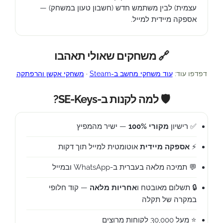
עצמית) לבין משתמש חדש (חשבון טעון במשחק) —
אספקה מיידית למייל.
🔗 משחקים שאולי תאהבו
דפדפו עוד:
עוד משחקי מחשב ב-Steam
·
משחקי אקשן והרפתקה
🛡️ למה לקנות ב-SE-Keys?
✅ רישיון
מקורי 100%
— ישיר מהמפיץ
⚡
אספקה מיידית
אוטומטית למייל תוך דקות
💬 תמיכה מלאה בעברית ב-WhatsApp ובמייל
🔒 תשלום מאובטח ו
אחריות מלאה
— קוד חלופי
במקרה של תקלה
⭐ מעל 30,000 לקוחות מרוצים