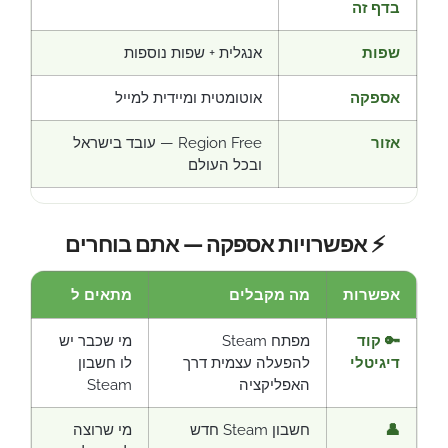
בדף זה
שפות
אנגלית + שפות נוספות
אספקה
אוטומטית ומיידית למייל
אזור
Region Free — עובד בישראל
ובכל העולם
⚡ אפשרויות אספקה — אתם בוחרים
אפשרות
מה מקבלים
מתאים ל
🔑 קוד
מפתח Steam
מי שכבר יש
דיגיטלי
להפעלה עצמית דרך
לו חשבון
האפליקציה
Steam
👤
חשבון Steam חדש
מי שרוצה