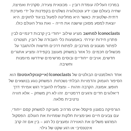
במרכז העלילה עומדת רובין – מכונאית צעירה, סקרנית ואמיצה,
שחיה בעולם שבו ידע וטכנולוגיה נשלטים בקפדנות על ידי מערכת
דתית-שלטונית. כאשר היא מחליטה לפעול בניגוד לחוקים, היא
יוצאת למסע מסוכן שישנה את חייה – ואת גורל העולם כולו.
Iconoclasts למחשב
מציע שילוב ייחודי בין קרבות דינמיים לבין
פתרון חידות יצירתי. באמצעות כלי העבודה של רובין, תצטרכו
לפתור מנגנונים מורכבים, לפתוח דרכים חדשות ולהתגבר על
מכשולים חכמים. כל אזור במשחק מעוצב בקפידה ומציע אתגרים
חדשים, אויבים ייחודיים ובוסים מרשימים שידרשו מיומנות
וחשיבה.
אחד האלמנטים הבולטים של
Iconoclasts (אייקונוקלאסטס)
הוא
הסיפור העמוק והדמויות הבלתי נשכחות. המשחק נוגע בנושאים של
חופש, אמונה, הקרבה וזהות – ומצליח להעביר רגש אמיתי דרך
דיאלוגים חדים ורגעים דרמטיים. זהו לא רק משחק – אלא חוויה
נרטיבית מלאה.
הגרפיקה בסגנון פיקסל-ארט מרהיב מעניקה למשחק קסם ייחודי,
עם צבעים חיים ואנימציות חלקות שמחיות את העולם. הפסקול
המרגש משלים את האווירה ומעצים כל רגע – בין אם זה קרב
אינטנסיבי או רגע שקט של גילוי.