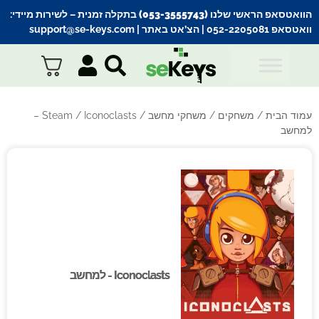
הוואטסאפ הראשי שלנו (053-3555743) בתקלה זמנית
– לשירות מיידי:
וואטסאפ 052-2205081
| הצ’אט באתר |
support@se-keys.com
עמוד הבית
/
משחקים
/
משחקי מחשב
/
Steam
/ Iconoclasts –
למחשב
Iconoclasts - למחשב
Iconoclasts - למחשב