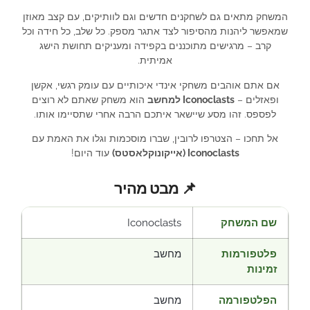
המשחק מתאים גם לשחקנים חדשים וגם לוותיקים, עם קצב מאוזן
שמאפשר ליהנות מהסיפור לצד אתגר מספק. כל שלב, כל חידה וכל
קרב – מרגישים מתוכננים בקפידה ומעניקים תחושת הישג
אמיתית.
אם אתם אוהבים משחקי אינדי איכותיים עם עומק רגשי, אקשן
ופאזלים –
Iconoclasts למחשב
הוא משחק שאתם לא רוצים
לפספס. זהו מסע שיישאר איתכם הרבה אחרי שתסיימו אותו.
אל תחכו – הצטרפו לרובין, שברו מוסכמות וגלו את האמת עם
Iconoclasts (אייקונוקלאסטס)
עוד היום!
📌 מבט מהיר
שם המשחק
Iconoclasts
פלטפורמות
מחשב
זמינות
הפלטפורמה
מחשב