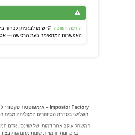
הודעה חשובה:
האפשרות המתאימה בעת הרכישה — אספקה
Impostor Factory – אימפוסטור פקטורי למחשב
השלישי בסדרת הסיפורים המצליחה מבית היוצר של To the Moon, והוא ממשיך להרחיב את הגבולות של משחקים נרטיביים עם עלילה 
המשחק עוקב אחר דמותו של קווינסי, אדם המ
בזיכרונות, ודמויות שונות מתנהגות בצו