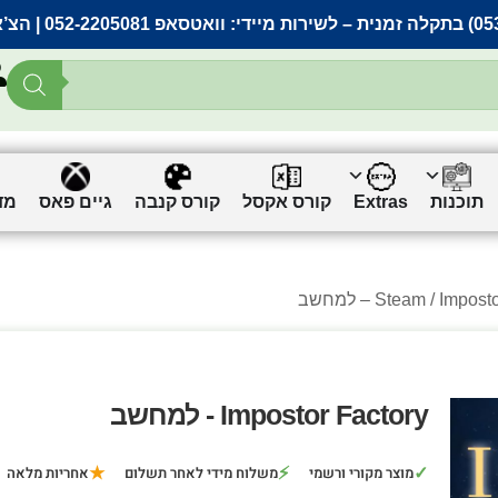
– לשירות מיידי:
וואטסאפ 052-2205081
| הצ’
תוכנות
Extras
קורס אקסל
קורס קנבה
גיים פאס
מד
Impos – למחשב
Steam
Impostor Factory - למחשב
★
⚡
✓
מוצר מקורי ורשמי
משלוח מידי לאחר תשלום
אחריות מלאה