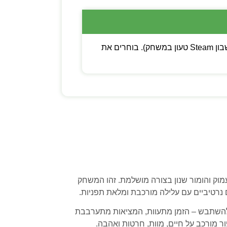
💡 שימו לב: ניתן לבחור בין קוד דיגיטלי (מפתח Steam להפעלה עצמית) לבין משתמש חדש (חשבון Steam טעון במשחק). בוחרים את
מוק והומור שנון בצורה מושלמת. זהו המשחק
 להשתבש – הזמן מתעוות, המציאות מתערבבת
ר מורכב על חיים, מוות, חרטות ואהבה.