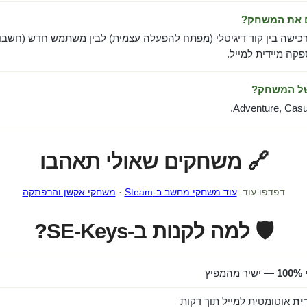
ם את המשחק?
כישה בין קוד דיגיטלי (מפתח להפעלה עצמית) לבין משתמש חדש (חשבון
ה מיידית למייל.
של המשחק?
Adventure, Casua
🔗 משחקים שאולי תאהבו
דפדפו עוד:
עוד משחקי מחשב ב-Steam
·
משחקי אקשן והרפתקה
🛡️ למה לקנות ב-SE-Keys?
1
— ישיר מהמפיץ
ית
אוטומטית למייל תוך דקות