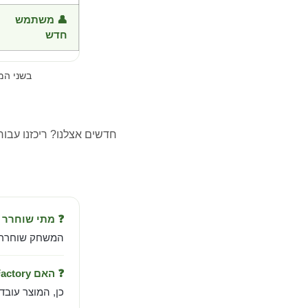
👤 משתמש
חדש
בשני ה
חדשים אצלנו? ריכזנו עבו
❓ מתי שוחרר Impostor Factory?
המשחק שוחרר ב-Sep 30, 2021 מבית d Games
❓ האם Impostor Factory עובד בישראל?
כן, המוצר עובד