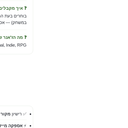
❓ איך מקבלי
בוחרים בעת הר
במשחק) — אספק
❓ מה הז'אנר 
l, Indie, RPG.
✅ רישיון
מקורי 00%
⚡
אספקה מייד