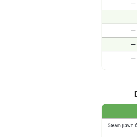
—
—
—
—
—
בון Steam