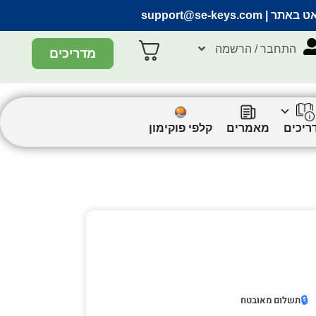
אט באתר |
support@se-keys.com
התחבר / הרשמה
מדריכים
ריכים
מאמרים
קלפי פוקימון
🔒
תשלום מאובטח