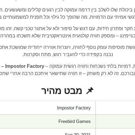
 ביכולת שלו לשלב בין דרמה עמוקה לבין רגעים קלילים ומשעשעים. 
גשי אמיתי עם הדמויות, מה שהופך כל גילוי וכל תפנית למשמעותיים ב
 ופתרון חידות, עם דגש על סיפור ולא על אתגר טכני קשה. זהו 
גיימינג – ומספק חוויה קולנועית אינטראקטיבית שלא תשכחו במהרה.
שת מוסיפות עומק נוסף לחוויה, ויוצרות אווירה ייחודית שמושכת 
נבנה בקפידה כדי להעביר רגש, מתח וסקרנות.
מויות בלתי נשכחות וחוויה רגשית עמוקה –
Impostor Factory – אימפוסטור פקטורי למחשב
ורכם. זה לא רק משחק – זו חוויה שתישאר איתכם הרבה אחרי שתסי
📌 מבט מהיר
Impostor Factory
Freebird Games
Sep 30, 2021