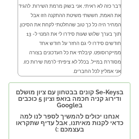
דבר כזה לא ראיתי, אני בשוק מרמת השירות. להגיד
את האמת, חששתי משיטת ההתקנה הזו אבל
XBOX , עובד מצויין ! גם שירות מצויין
המחיר היה כל כך טוב שהחלטתי לקחת את הסיכון.
תוך בערך שלוש שעות סידרו לי את המנוי ל- 13
חודשים סידרו לי גם החזר על חודש אחד
ממייקרוסופט. קיבלתי את כל העדכונים בצורה
מסודרת במייל. בכלל לא ציפיתי לרמת שירות כזו.
אני אמליץ לכל החברים.
בSe-Keys קונים בבטחון עם ציון מושלם
ודירוג קניה חכמה בזאפ וציון 5 כוכבים
בGoogle
אנחנו יכולים להמשיך לספר לנו למה
כדאי לקנות מאיתנו, אבל עדיף שתקראו
בעצמכם :)