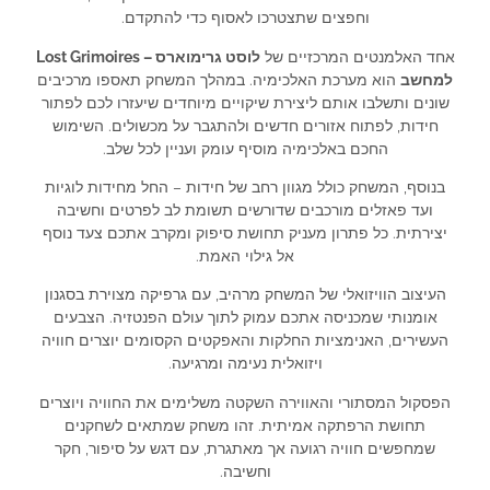
וחפצים שתצטרכו לאסוף כדי להתקדם.
אחד האלמנטים המרכזיים של
לוסט גרימוארס – Lost Grimoires
למחשב
הוא מערכת האלכימיה. במהלך המשחק תאספו מרכיבים
שונים ותשלבו אותם ליצירת שיקויים מיוחדים שיעזרו לכם לפתור
חידות, לפתוח אזורים חדשים ולהתגבר על מכשולים. השימוש
החכם באלכימיה מוסיף עומק ועניין לכל שלב.
בנוסף, המשחק כולל מגוון רחב של חידות – החל מחידות לוגיות
ועד פאזלים מורכבים שדורשים תשומת לב לפרטים וחשיבה
יצירתית. כל פתרון מעניק תחושת סיפוק ומקרב אתכם צעד נוסף
אל גילוי האמת.
העיצוב הוויזואלי של המשחק מרהיב, עם גרפיקה מצוירת בסגנון
אומנותי שמכניסה אתכם עמוק לתוך עולם הפנטזיה. הצבעים
העשירים, האנימציות החלקות והאפקטים הקסומים יוצרים חוויה
ויזואלית נעימה ומרגיעה.
הפסקול המסתורי והאווירה השקטה משלימים את החוויה ויוצרים
תחושת הרפתקה אמיתית. זהו משחק שמתאים לשחקנים
שמחפשים חוויה רגועה אך מאתגרת, עם דגש על סיפור, חקר
וחשיבה.