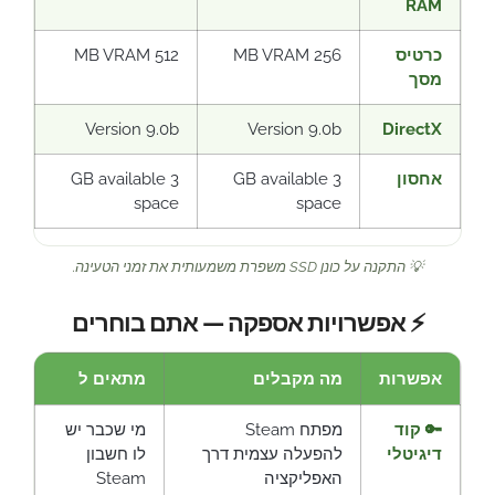
RAM
כרטיס
256 MB VRAM
512 MB VRAM
מסך
Version 9.0b
Version 9.0b
DirectX
אחסון
3 GB available
3 GB available
space
space
💡 התקנה על כונן SSD משפרת משמעותית את זמני הטעינה.
⚡ אפשרויות אספקה — אתם בוחרים
אפשרות
מה מקבלים
מתאים ל
🔑 קוד
מפתח Steam
מי שכבר יש
דיגיטלי
להפעלה עצמית דרך
לו חשבון
האפליקציה
Steam