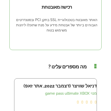
רכישה מאובטחת
האתר מאובטח בטכנולוגיית SSL בתקן PCI ובסטנדרטים
הגבוהים ביותר של אבטחת מידע על מנת שתוכלו ליהנות
משימוש בטוח
מה מספרים עלינו ?
דניאל שוויצר (דצמבר 2022, אתר זאפ)
איתי שמש (נו
מנוי game pass ultimate XBOX
LTIMATE








