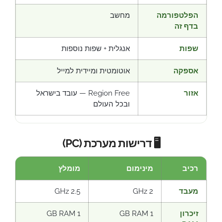
הפלטפורמה
מחשב
בדף זה
שפות
אנגלית + שפות נוספות
אספקה
אוטומטית ומיידית למייל
אזור
Region Free — עובד בישראל
ובכל העולם
🖥️ דרישות מערכת (PC)
רכיב
מינימום
מומלץ
מעבד
2 GHz
2.5 GHz
זיכרון
1 GB RAM
1 GB RAM