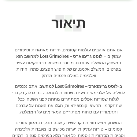
תיאור
אם אתם אוהבים עולמות קסומים, חידות מאתגרות וסיפורים
עמוקים –
לוסט גרימוארס – Lost Grimoires למחשב
הוא
המשחק המושלם עבורכם. מדובר במשחק הרפתקאות עשיר
בפרטים, המשלב אלמנטים של חיפוש חפצים, פתרון חידות
ואלכימיה בעולם פנטזיה מרתק.
ב-
לוסט גרימוארס – Lost Grimoires למחשב
, אתם נכנסים
לנעליה של אלכימאית צעירה שחוזרת לממלכה בה גדלה, רק כדי
לגלות שסודות אפלים מסתתרים מתחת לפני השטח. ככל
שתתקדמו, תחשפו קונספירציות, תגלו את האמת על עברכם
ותתמודדו עם כוחות מסתוריים המאיימים על הממלכה.
המשחק מציע חוויית חקר עשירה, שבה תבקרו במגוון אזורים
קסומים – טירות עתיקות, יערות מכושפים, מעבדות אלכימיה
וסביבות מסתוריות נוספות. כל אזור מלא בפרטים קטנים, רמזים